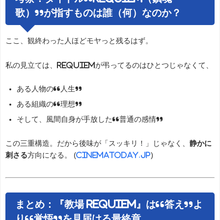
歌）”が指すものは誰（何）なのか？
ここ、観終わった人ほどモヤっと残るはず。
私の見立ては、Requiemが弔ってるのはひとつじゃなくて、
ある人物の“人生”
ある組織の“理想”
そして、風間自身が手放した“普通の感情”
この三重構造。だから後味が「スッキリ！」じゃなく、
静かに
刺さる
方向になる。 (
cinematoday.jp
)
まとめ：『教場 Requiem』は“答え”よ
り“覚悟”を見届ける最終章