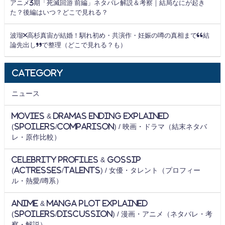
アニメ3期「死滅回游 前編」ネタバレ解説＆考察｜結局なにが起き
た？後編はいつ？どこで見れる？
波瑠×高杉真宙が結婚！馴れ初め・共演作・妊娠の噂の真相まで“結
論先出し”で整理（どこで見れる？も）
Category
ニュース
Movies & Dramas Ending Explained
(Spoilers/Comparison) / 映画・ドラマ（結末ネタバ
レ・原作比較）
Celebrity Profiles & Gossip
(Actresses/Talents) / 女優・タレント（プロフィー
ル・熱愛/噂系）
Anime & Manga Plot Explained
(Spoilers/Discussion) / 漫画・アニメ（ネタバレ・考
察・解説）