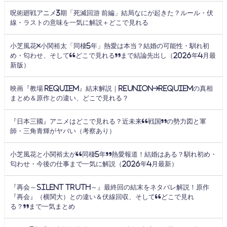
呪術廻戦アニメ3期「死滅回游 前編」結局なにが起きた？ルール・伏
線・ラストの意味を一気に解説＋どこで見れる
小芝風花×小関裕太「同棲5年」熱愛は本当？結婚の可能性・馴れ初
め・匂わせ、そして“どこで見れる”まで結論先出し（2026年4月最
新版）
映画『教場 Requiem』結末解説｜Reunion→Requiemの真相
まとめ＆原作との違い、どこで見れる？
『日本三國』アニメはどこで見れる？近未来“戦国”の勢力図と軍
師・三角青輝がヤバい（考察あり）
小芝風花と小関裕太が“同棲5年”熱愛報道！結婚はある？馴れ初め・
匂わせ・今後の仕事まで一気に解説（2026年4月最新）
『再会～Silent Truth～』最終回の結末をネタバレ解説！原作
『再会』（横関大）との違い＆伏線回収、そして“どこで見れ
る？”まで一気まとめ