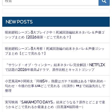
New Posts
呪術廻戦シーズン3大ブレイク中！死滅回游編結末ネタバレ＆声優ゴ
シップまとめ【2026最新・どこで見れる？】
呪術廻戦シーズン3大考察！死滅回游編の結末ネタバレ＆声優ゴシッ
プまとめ【どこで見れる？】
『サウンド・オブ・ウィンター』結末ネタバレ完全解説！Netflix
で話題の2026年最高Jドラマ、原作比較とキャストゴシップ
小芝風花×小関裕太「同棲5年」熱愛はガチ？結婚はある？馴れ初め・
匂わせ・今後の仕事＆“どこで見れる（出演作）”まで結論先出しで
整理
実写映画『SAKAMOTO DAYS』結末どうなる？原作とどこまで違
うか＆どこで見れるか最速まとめ（目黒蓮×福田雄一）