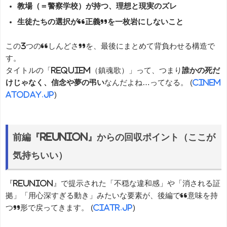
教場（＝警察学校）が持つ、理想と現実のズレ
生徒たちの選択が“正義”を一枚岩にしないこと
この3つの“しんどさ”を、最後にまとめて背負わせる構造で
す。
タイトルの「Requiem（鎮魂歌）」って、つまり
誰かの死だ
けじゃなく、信念や夢の弔い
なんだよね…ってなる。 (
cinem
atoday.jp
)
前編『Reunion』からの回収ポイント（ここが
気持ちいい）
『Reunion』で提示された「不穏な違和感」や「消される証
拠」「用心深すぎる動き」みたいな要素が、後編で“意味を持
つ”形で戻ってきます。 (
ciatr.jp
)