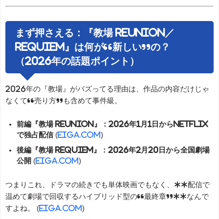
まず押さえる：『教場 Reunion／
Requiem』は何が“新しい”の？
（2026年の話題ポイント）
2026年の『教場』がバズってる理由は、作品の内容だけじゃ
なくて“売り方”も含めて事件級。
前編『教場 Reunion』：2026年1月1日からNetflix
で独占配信
(
eiga.com
)
後編『教場 Requiem』：2026年2月20日から全国劇場
公開
(
eiga.com
)
つまりこれ、ドラマの続きでも単体映画でもなく、**配信で
温めて劇場で回収するハイブリッド型の“最終章”**なんで
すよね。 (
eiga.com
)