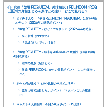
映画『教場 Requiem』結末解説｜Reunion→Req
1
uiemの真相まとめ＆原作との違い、どこで見れる？
まず押さえる：『教場 Reunion／Requiem』は何が“新
しい”の？（2026年の話題ポイント）
『教場 Requiem』はどこで見れる？（2026年4月時点）
見る順番（おすすめ）
「後編だけ」でもいける？
『教場 Requiem』結末を“噛み砕いて”解説（前編→後編
の回収構造）
結末の要点（超まとめ）
前編『Reunion』からの回収ポイント（ここが気持ち
いい）
原作と何が違う？（原作比較の“見どころ”）
原作比較で注目したいポイント（ネタバレなしの範囲
で）
キャスト＆人物相関：今回の“沼ポイント”は誰？