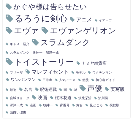
かぐや様は告らせたい
るろうに剣心
アニメ
イアーゴ
エヴァ
エヴァンゲリオン
スラムダンク
キャスト紹介
スラムダンク、牧紳一、深津一成
トイストーリー
ナミヤ雑貨店
マレフィセント
フリーザ
モデル
ワクチンマン
ワンパンマン
三井寿
人気アニメ
使徒
初心者ガイド
声優
実写版
名言
呪術廻戦
動物
国
城
映画
桜木花道
宮城リョータ
沢北栄治
流川楓
深津一成
漫画
牧紳一
背番号
舞台
見どころ
視聴順
面白い理由