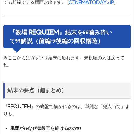
てる前提で走る場面が出ます。 (
cinematoday.jp
)
『教場 Requiem』結末を“噛み砕い
て”解説（前編→後編の回収構造）
※ここからはガッツリ結末に触れます。未視聴の人は戻って
ね。
結末の要点（超まとめ）
『Requiem』の終盤で描かれるのは、単純な「犯人当て」よ
りも、
風間が“なぜ鬼教官を続けるのか”