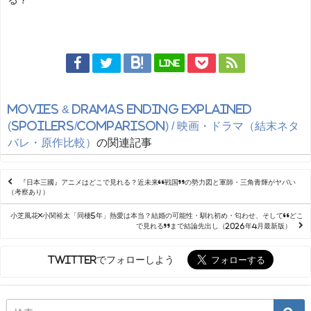
LINE
Movies & Dramas Ending Explained
(Spoilers/Comparison) / 映画・ドラマ（結末ネタ
バレ・原作比較）
の関連記事
『日本三國』アニメはどこで見れる？近未来“戦国”の勢力図と軍師・三角青輝がヤバい
（考察あり）
小芝風花×小関裕太「同棲5年」熱愛は本当？結婚の可能性・馴れ初め・匂わせ、そして“どこ
で見れる”まで結論先出し（2026年4月最新版）
Twitterでフォローしよう