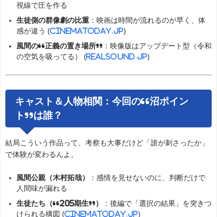
視線で圧を作る
生徒側の群像劇の比重
：映画は時間が流れるのが早く、体
感が違う (
cinematoday.jp
)
風間の“正義の置き場所”
：映像版はアップデート型（令和
の空気を吸ってる） (
realsound.jp
)
キャスト＆人物相関：今回の“沼ポイン
ト”は誰？
結局こういう作品って、考察も大事だけど「誰が刺さったか」
で体験が変わるんよ。
風間公親（木村拓哉）
：感情を見せないのに、判断だけで
人間味が漏れる
生徒たち（“205期生”）
：後編で「選択の結果」を突きつ
けられる構図 (
cinematoday.jp
)