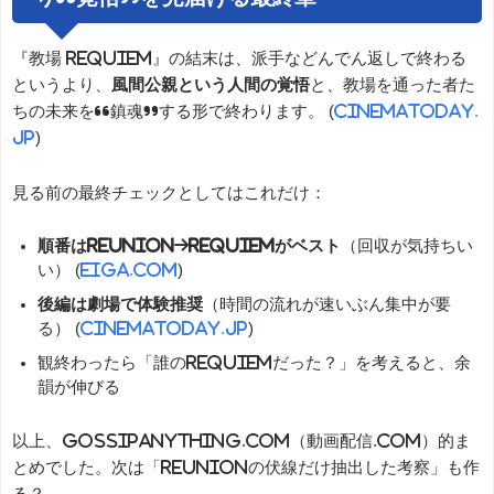
『教場 Requiem』の結末は、派手などんでん返しで終わる
というより、
風間公親という人間の覚悟
と、教場を通った者た
ちの未来を“鎮魂”する形で終わります。 (
cinematoday.
jp
)
見る前の最終チェックとしてはこれだけ：
順番はReunion→Requiemがベスト
（回収が気持ちい
い） (
eiga.com
)
後編は劇場で体験推奨
（時間の流れが速いぶん集中が要
る） (
cinematoday.jp
)
観終わったら「誰のRequiemだった？」を考えると、余
韻が伸びる
以上、gossipanything.com（動画配信.com）的ま
とめでした。次は「Reunionの伏線だけ抽出した考察」も作
る？