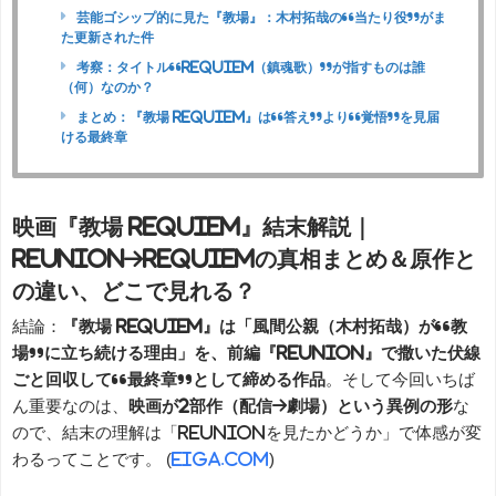
芸能ゴシップ的に見た『教場』：木村拓哉の“当たり役”がま
た更新された件
考察：タイトル“Requiem（鎮魂歌）”が指すものは誰
（何）なのか？
まとめ：『教場 Requiem』は“答え”より“覚悟”を見届
ける最終章
映画『教場 Requiem』結末解説｜
Reunion→Requiemの真相まとめ＆原作と
の違い、どこで見れる？
結論：
『教場 Requiem』は「風間公親（木村拓哉）が“教
場”に立ち続ける理由」を、前編『Reunion』で撒いた伏線
ごと回収して“最終章”として締める作品
。そして今回いちば
ん重要なのは、
映画が2部作（配信→劇場）という異例の形
な
ので、結末の理解は「Reunionを見たかどうか」で体感が変
わるってことです。 (
eiga.com
)