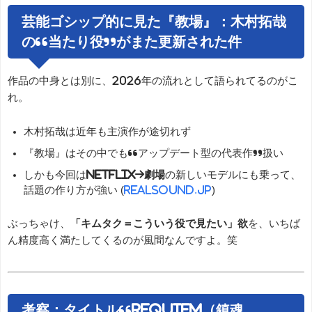
芸能ゴシップ的に見た『教場』：木村拓哉
の“当たり役”がまた更新された件
作品の中身とは別に、2026年の流れとして語られてるのがこ
れ。
木村拓哉は近年も主演作が途切れず
『教場』はその中でも“アップデート型の代表作”扱い
しかも今回は
Netflix→劇場
の新しいモデルにも乗って、
話題の作り方が強い (
realsound.jp
)
ぶっちゃけ、
「キムタク＝こういう役で見たい」欲
を、いちば
ん精度高く満たしてくるのが風間なんですよ。笑
考察：タイトル“Requiem（鎮魂