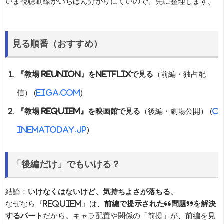
いま視聴動線がいちばん分かりにくいので、先に整理します。
見る順番（おすすめ）
『教場 Reunion』をNetflixで見る
（前編・独占配
信） (
eiga.com
)
『教場 Requiem』を映画館で見る
（後編・劇場公開） (
c
inematoday.jp
)
「後編だけ」でもいける？
結論：
いけなくはないけど、気持ちよさが落ちる
。
なぜなら『Requiem』は、
前編で提示された“問題”を解決
するパート
だから。キャラ配置や関係の「前提」が、前編を見