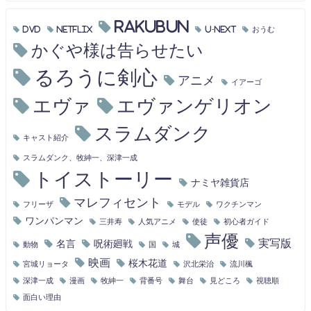
RAKUBUN
DVD
Netflix
U-NEXT
おうむ
かぐや様は告らせたい
るろうに剣心
アニメ
イアーゴ
エヴァ
エヴァンゲリオン
スラムダンク
キャスト紹介
スラムダンク、牧紳一、深津一成
トイストーリー
ナミヤ雑貨店
マレフィセント
フリーザ
モデル
ワクチンマン
ワンパンマン
三井寿
人気アニメ
使徒
初心者ガイド
声優
実写版
名言
呪術廻戦
動物
国
城
映画
桜木花道
宮城リョータ
沢北栄治
流川楓
深津一成
漫画
牧紳一
背番号
舞台
見どころ
視聴順
面白い理由