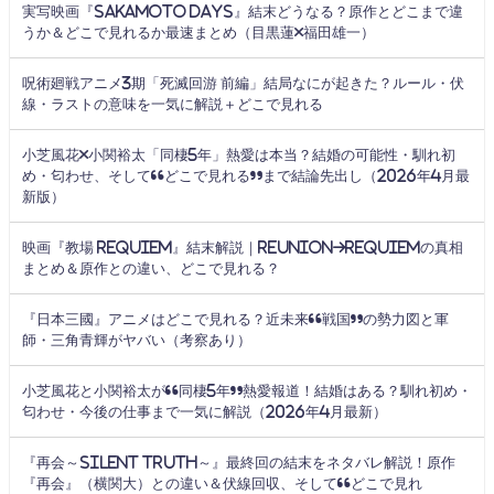
実写映画『SAKAMOTO DAYS』結末どうなる？原作とどこまで違
うか＆どこで見れるか最速まとめ（目黒蓮×福田雄一）
呪術廻戦アニメ3期「死滅回游 前編」結局なにが起きた？ルール・伏
線・ラストの意味を一気に解説＋どこで見れる
小芝風花×小関裕太「同棲5年」熱愛は本当？結婚の可能性・馴れ初
め・匂わせ、そして“どこで見れる”まで結論先出し（2026年4月最
新版）
映画『教場 Requiem』結末解説｜Reunion→Requiemの真相
まとめ＆原作との違い、どこで見れる？
『日本三國』アニメはどこで見れる？近未来“戦国”の勢力図と軍
師・三角青輝がヤバい（考察あり）
小芝風花と小関裕太が“同棲5年”熱愛報道！結婚はある？馴れ初め・
匂わせ・今後の仕事まで一気に解説（2026年4月最新）
『再会～Silent Truth～』最終回の結末をネタバレ解説！原作
『再会』（横関大）との違い＆伏線回収、そして“どこで見れ