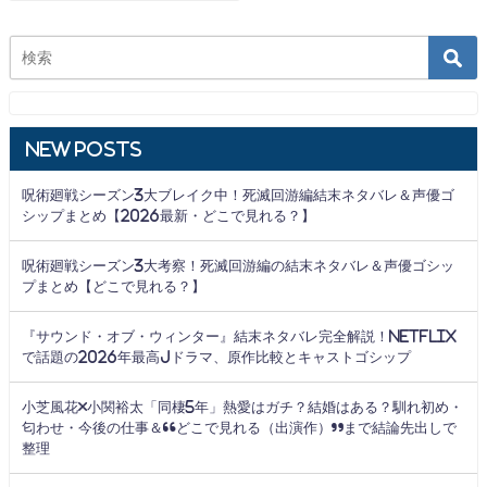
New Posts
呪術廻戦シーズン3大ブレイク中！死滅回游編結末ネタバレ＆声優ゴ
シップまとめ【2026最新・どこで見れる？】
呪術廻戦シーズン3大考察！死滅回游編の結末ネタバレ＆声優ゴシッ
プまとめ【どこで見れる？】
『サウンド・オブ・ウィンター』結末ネタバレ完全解説！Netflix
で話題の2026年最高Jドラマ、原作比較とキャストゴシップ
小芝風花×小関裕太「同棲5年」熱愛はガチ？結婚はある？馴れ初め・
匂わせ・今後の仕事＆“どこで見れる（出演作）”まで結論先出しで
整理