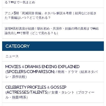
る？”まで一気まとめ
アニメ3期「死滅回游 前編」ネタバレ解説＆考察｜結局なにが起き
た？後編はいつ？どこで見れる？
波瑠×高杉真宙が結婚！馴れ初め・共演作・妊娠の噂の真相まで“結
論先出し”で整理（どこで見れる？も）
Category
ニュース
Movies & Dramas Ending Explained
(Spoilers/Comparison) / 映画・ドラマ（結末ネタバ
レ・原作比較）
Celebrity Profiles & Gossip
(Actresses/Talents) / 女優・タレント（プロフィー
ル・熱愛/噂系）