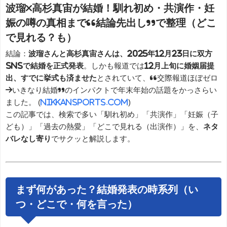
波瑠×高杉真宙が結婚！馴れ初め・共演作・妊
娠の噂の真相まで“結論先出し”で整理（どこ
で見れる？も）
結論：
波瑠さんと高杉真宙さんは、2025年12月23日に双方
SNSで結婚を正式発表
。しかも報道では
12月上旬に婚姻届提
出、すでに挙式も済ませた
とされていて、“交際報道ほぼゼロ
→いきなり結婚”のインパクトで年末年始の話題をかっさらい
ました。 (
nikkansports.com
)
この記事では、検索で多い「馴れ初め」「共演作」「妊娠（子
ども）」「過去の熱愛」「どこで見れる（出演作）」を、
ネタ
バレなし寄り
でサクッと解説します。
まず何があった？結婚発表の時系列（い
つ・どこで・何を言った）