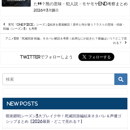
た”？熊の意味・犯人説・モヤモヤEND考察まとめ
2026年3月18日
実写『ONE PIECE』シーズン2結末を最速解説！原作と何が違う？ラストの意味・伏線・
続編（シーズン3）も考察
アニメ3期「死滅回游 前編」ネタバレ解説＆考察｜結局なにが起きた？後編はいつ？どこで見
れる？
Twitterでフォローしよう
New Posts
呪術廻戦シーズン3大ブレイク中！死滅回游編結末ネタバレ＆声優ゴ
シップまとめ【2026最新・どこで見れる？】