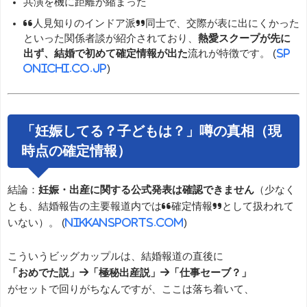
共演を機に距離が縮まった
“人見知りのインドア派”同士で、交際が表に出にくかった
といった関係者談が紹介されており、
熱愛スクープが先に
出ず、結婚で初めて確定情報が出た
流れが特徴です。 (
sp
onichi.co.jp
)
「妊娠してる？子どもは？」噂の真相（現
時点の確定情報）
結論：
妊娠・出産に関する公式発表は確認できません
（少なく
とも、結婚報告の主要報道内では“確定情報”として扱われて
いない）。 (
nikkansports.com
)
こういうビッグカップルは、結婚報道の直後に
「おめでた説」→「極秘出産説」→「仕事セーブ？」
がセットで回りがちなんですが、ここは落ち着いて、