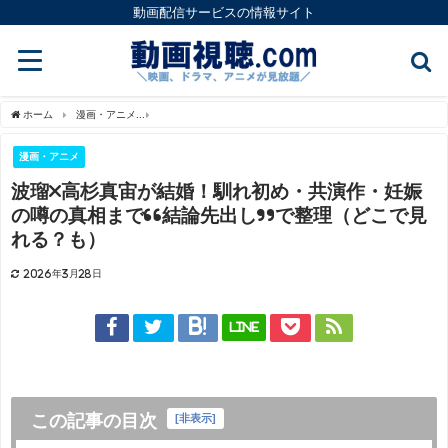
動画配信サービスの情報サイト
ホーム
漫画・アニメ
波瑠×高杉真宙が結婚！馴れ初め・共演作・妊娠の噂の真相まで
漫画・アニメ
波瑠×高杉真宙が結婚！馴れ初め・共演作・妊娠
の噂の真相まで“結論先出し”で整理（どこで見
れる？も）
2026年3月28日
LINE
この記事の目次
[
非表示
]