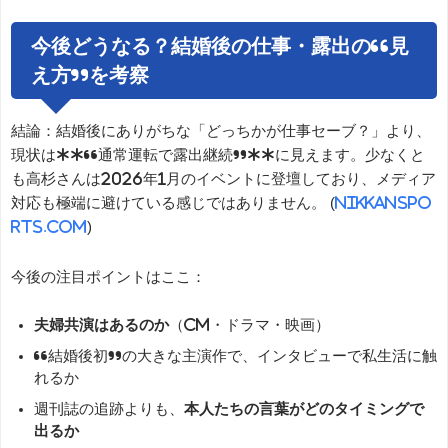
今後どうなる？結婚後の仕事・露出の“見
え方”を考察
結論：結婚後にありがちな「どっちかが仕事セーブ？」より、
現状は**“通常運転で露出継続”**に見えます。少なくと
も高杉さんは2026年1月のイベントに登壇しており、メディア
対応も極端に避けている感じではありません。 (
nikkanspo
rts.com
)
今後の注目ポイントはここ：
夫婦共演はあるのか
（CM・ドラマ・映画）
“結婚後初”の大きな主演作で、インタビューで私生活に触
れるか
週刊誌の追跡よりも、
本人たちの言葉がどのタイミングで
出るか