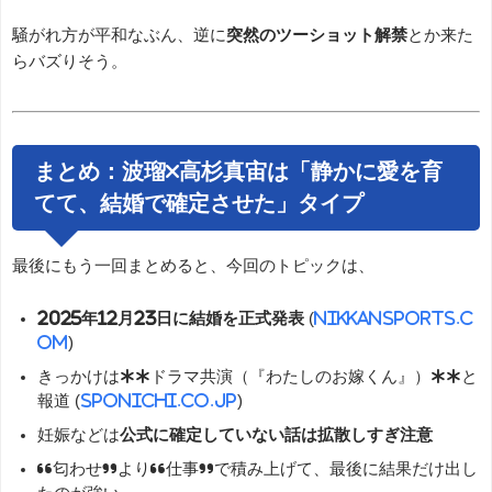
騒がれ方が平和なぶん、逆に
突然のツーショット解禁
とか来た
らバズりそう。
まとめ：波瑠×高杉真宙は「静かに愛を育
てて、結婚で確定させた」タイプ
最後にもう一回まとめると、今回のトピックは、
2025年12月23日に結婚を正式発表
(
nikkansports.c
om
)
きっかけは**ドラマ共演（『わたしのお嫁くん』）**と
報道 (
sponichi.co.jp
)
妊娠などは
公式に確定していない話は拡散しすぎ注意
“匂わせ”より“仕事”で積み上げて、最後に結果だけ出し