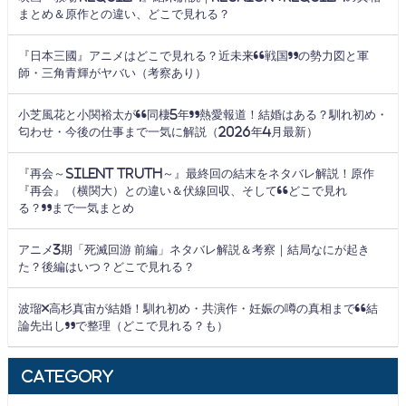
まとめ＆原作との違い、どこで見れる？
『日本三國』アニメはどこで見れる？近未来“戦国”の勢力図と軍
師・三角青輝がヤバい（考察あり）
小芝風花と小関裕太が“同棲5年”熱愛報道！結婚はある？馴れ初め・
匂わせ・今後の仕事まで一気に解説（2026年4月最新）
『再会～Silent Truth～』最終回の結末をネタバレ解説！原作
『再会』（横関大）との違い＆伏線回収、そして“どこで見れ
る？”まで一気まとめ
アニメ3期「死滅回游 前編」ネタバレ解説＆考察｜結局なにが起き
た？後編はいつ？どこで見れる？
波瑠×高杉真宙が結婚！馴れ初め・共演作・妊娠の噂の真相まで“結
論先出し”で整理（どこで見れる？も）
Category