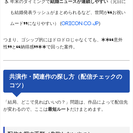
年末のタイミングで
結婚ニュースが連鎖しやすい
（元日に
も結婚発表ラッシュがまとめられるなど、世間が“お祝い
ムード”になりやすい） (
oricon.co.jp
)
つまり、ゴシップ的にはドロドロじゃなくても、**“意外
性”と“納得感”**で回った案件。
共演作・関連作の探し方（配信チェックの
コツ）
「結局、どこで見ればいいの？」問題は、作品によって配信先
が変わるので、ここは
最短ルート
だけまとめます。