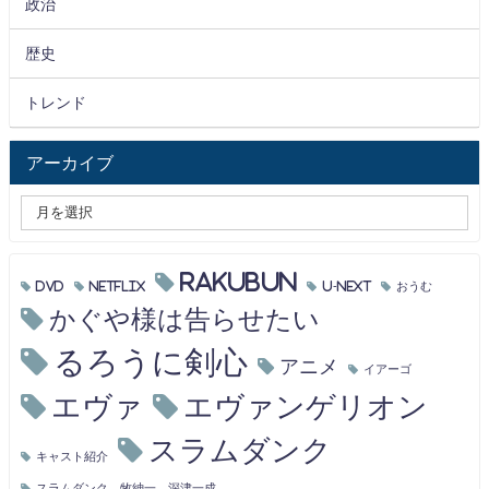
政治
歴史
トレンド
アーカイブ
RAKUBUN
DVD
Netflix
U-NEXT
おうむ
かぐや様は告らせたい
るろうに剣心
アニメ
イアーゴ
エヴァ
エヴァンゲリオン
スラムダンク
キャスト紹介
スラムダンク、牧紳一、深津一成