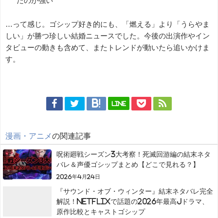
たのが強い
…って感じ。ゴシップ好き的にも、「燃える」より「うらやま
しい」が勝つ珍しい結婚ニュースでした。今後の出演作やイン
タビューの動きも含めて、またトレンドが動いたら追いかけま
す。
LINE
漫画・アニメ
の関連記事
呪術廻戦シーズン3大考察！死滅回游編の結末ネタ
バレ＆声優ゴシップまとめ【どこで見れる？】
2026年4月24日
『サウンド・オブ・ウィンター』結末ネタバレ完全
解説！Netflixで話題の2026年最高Jドラマ、
原作比較とキャストゴシップ