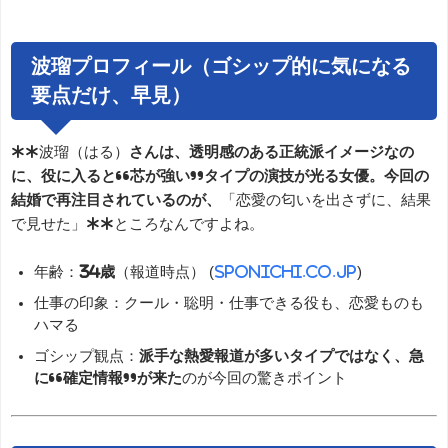
波瑠プロフィール（ゴシップ的に気になる
要点だけ、早見）
**波瑠（はる）
さんは、透明感のある正統派イメージなの
に、役に入ると“芯が強い”タイプの演技が光る女優。今回の
結婚で再注目されているのが、
「恋愛の匂いを出さずに、結果
で見せた」**ところなんですよね。
年齢：
34歳
（報道時点） (
sponichi.co.jp
)
仕事の印象：クール・聡明・仕事できる役も、恋愛ものも
ハマる
ゴシップ観点：
派手な熱愛報道が多いタイプではなく、急
に“確定情報”が来た
のが今回の驚きポイント