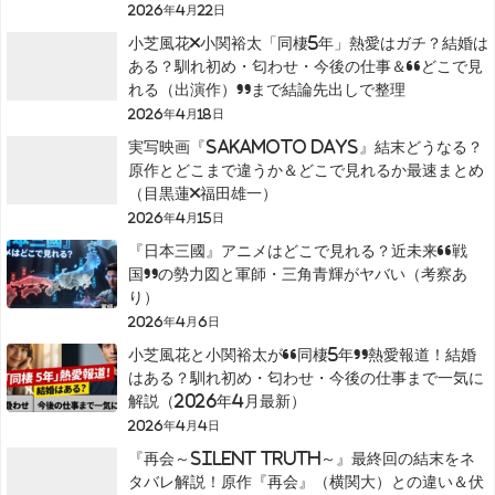
2026年4月22日
小芝風花×小関裕太「同棲5年」熱愛はガチ？結婚は
ある？馴れ初め・匂わせ・今後の仕事＆“どこで見
れる（出演作）”まで結論先出しで整理
2026年4月18日
実写映画『SAKAMOTO DAYS』結末どうなる？
原作とどこまで違うか＆どこで見れるか最速まとめ
（目黒蓮×福田雄一）
2026年4月15日
『日本三國』アニメはどこで見れる？近未来“戦
国”の勢力図と軍師・三角青輝がヤバい（考察あ
り）
2026年4月6日
小芝風花と小関裕太が“同棲5年”熱愛報道！結婚
はある？馴れ初め・匂わせ・今後の仕事まで一気に
解説（2026年4月最新）
2026年4月4日
『再会～Silent Truth～』最終回の結末をネ
タバレ解説！原作『再会』（横関大）との違い＆伏