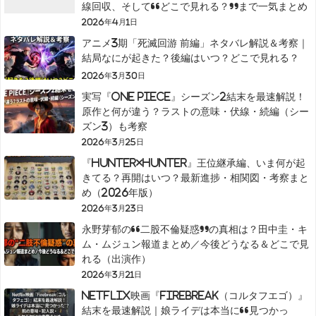
線回収、そして“どこで見れる？”まで一気まとめ
2026年4月1日
アニメ3期「死滅回游 前編」ネタバレ解説＆考察｜
結局なにが起きた？後編はいつ？どこで見れる？
2026年3月30日
実写『ONE PIECE』シーズン2結末を最速解説！
原作と何が違う？ラストの意味・伏線・続編（シー
ズン3）も考察
2026年3月25日
『HUNTER×HUNTER』王位継承編、いま何が起
きてる？再開はいつ？最新進捗・相関図・考察まと
め（2026年版）
2026年3月23日
永野芽郁の“二股不倫疑惑”の真相は？田中圭・キ
ム・ムジュン報道まとめ／今後どうなる＆どこで見
れる（出演作）
2026年3月21日
Netflix映画『Firebreak（コルタフエゴ）』
結末を最速解説｜娘ライデは本当に“見つかっ