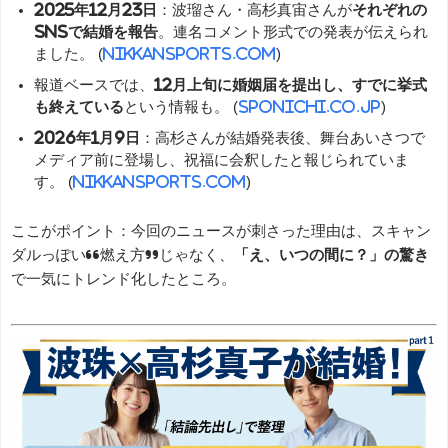
2025年12月23日
：波瑠さん・高杉真宙さんが
それぞれの
SNSで結婚を報告
。連名コメント形式での発表が伝えられ
ました。 (
nikkansports.com
)
報道ベースでは、
12月上旬に婚姻届を提出し、すでに挙式
も終えている
という情報も。 (
sponichi.co.jp
)
2026年1月9日
：高杉さんが結婚発表後、舞台あいさつで
メディア前に登場し、祝福に会釈したと報じられていま
す。 (
nikkansports.com
)
ここがポイント：今回のニュースが刺さった理由は、スキャン
ダルっぽい“燃え方”じゃなく、
「え、いつの間に？」の驚き
で一気にトレンド化したところ。