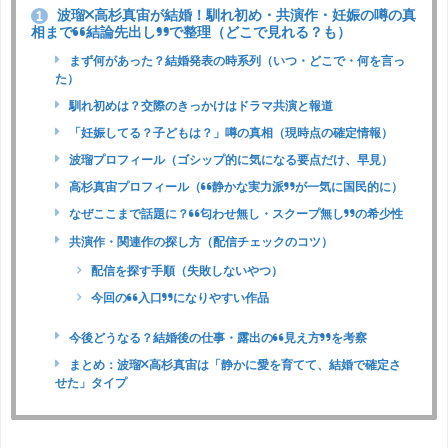
波瑠×高杉真宙が結婚！馴れ初め・共演作・妊娠の噂の真
1
相まで“結論先出し”で整理（どこで見れる？も）
まず何があった？結婚発表の時系列（いつ・どこで・何を言っ
た）
馴れ初めは？交際のきっかけはドラマ共演と報道
「妊娠してる？子どもは？」噂の真相（現時点の確定情報）
波瑠プロフィール（ゴシップ的に気になる要点だけ、早見）
高杉真宙プロフィール（“静かな実力派”が一気に国民的に）
なぜここまで話題に？“匂わせ無し・スクープ無し”の希少性
共演作・関連作の探し方（配信チェックのコツ）
配信を探す手順（失敗しないやつ）
今回の“入口”になりやすい作品
今後どうなる？結婚後の仕事・露出の“見え方”を考察
まとめ：波瑠×高杉真宙は「静かに愛を育てて、結婚で確定さ
せた」タイプ