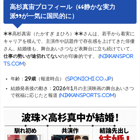
高杉真宙プロフィール（“静かな実力
派”が一気に国民的に）
**高杉真宙（たかすぎ まひろ）**さんは、若手から着実に
キャリアを積んで、主演作や話題作で存在感を上げてきた俳優
さん。結婚後も、舞台あいさつなど表舞台に立ち続けていて、
仕事の勢いが途切れてない
のが印象的です。 (
nikkanspor
ts.com
)
年齢：
29歳
（報道時点） (
sponichi.co.jp
)
結婚発表後の動き：2026年1月の主演映画の舞台あいさつ
で祝福に応じたと報道 (
nikkansports.com
)