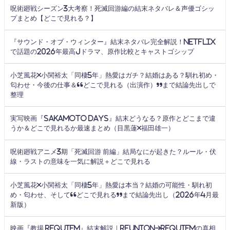
呪術廻戦シーズン3大考察！死滅回游編の結末ネタバレ＆声優ゴシッ
プまとめ【どこで見れる？】
『サウンド・オブ・ウィンター』結末ネタバレ完全解説！Netflix
で話題の2026年最高Jドラマ、原作比較とキャストゴシップ
小芝風花×小関裕太「同棲5年」熱愛はガチ？結婚はある？馴れ初め・
匂わせ・今後の仕事＆“どこで見れる（出演作）”まで結論先出しで
整理
実写映画『SAKAMOTO DAYS』結末どうなる？原作とどこまで違
うか＆どこで見れるか最速まとめ（目黒蓮×福田雄一）
呪術廻戦アニメ3期「死滅回游 前編」結局なにが起きた？ルール・伏
線・ラストの意味を一気に解説＋どこで見れる
小芝風花×小関裕太「同棲5年」熱愛は本当？結婚の可能性・馴れ初
め・匂わせ、そして“どこで見れる”まで結論先出し（2026年4月最
新版）
映画『教場 Requiem』結末解説｜Reunion→Requiemの真相