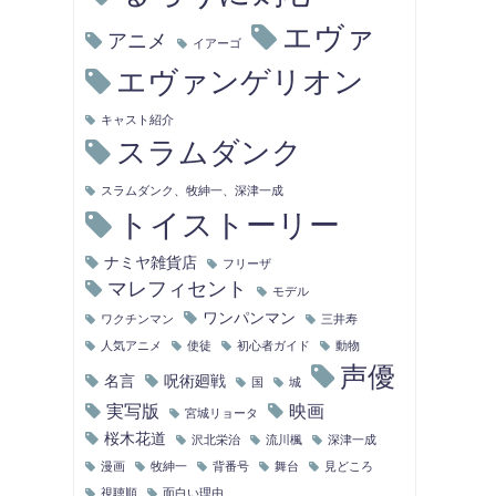
エヴァ
アニメ
イアーゴ
エヴァンゲリオン
キャスト紹介
スラムダンク
スラムダンク、牧紳一、深津一成
トイストーリー
ナミヤ雑貨店
フリーザ
マレフィセント
モデル
ワンパンマン
ワクチンマン
三井寿
人気アニメ
使徒
初心者ガイド
動物
声優
名言
呪術廻戦
国
城
実写版
映画
宮城リョータ
桜木花道
沢北栄治
流川楓
深津一成
漫画
牧紳一
背番号
舞台
見どころ
視聴順
面白い理由