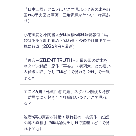
『日本三國』アニメはどこで見れる？近未来“戦
国”の勢力図と軍師・三角青輝がヤバい（考察あ
り）
小芝風花と小関裕太が“同棲5年”熱愛報道！結
婚はある？馴れ初め・匂わせ・今後の仕事まで一
気に解説（2026年4月最新）
『再会～Silent Truth～』最終回の結末を
ネタバレ解説！原作『再会』（横関大）との違い
＆伏線回収、そして“どこで見れる？”まで一気
まとめ
アニメ3期「死滅回游 前編」ネタバレ解説＆考察
｜結局なにが起きた？後編はいつ？どこで見れ
る？
波瑠×高杉真宙が結婚！馴れ初め・共演作・妊娠
の噂の真相まで“結論先出し”で整理（どこで見
れる？も）