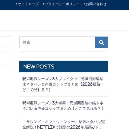
サイトマップ
プライバシーポリシー
お問い合わせ
New Posts
呪術廻戦シーズン3大ブレイク中！死滅回游編結
末ネタバレ＆声優ゴシップまとめ【2026最新・
どこで見れる？】
呪術廻戦シーズン3大考察！死滅回游編の結末ネ
タバレ＆声優ゴシップまとめ【どこで見れる？】
『サウンド・オブ・ウィンター』結末ネタバレ完
全解説！Netflixで話題の2026年最高Jドラ