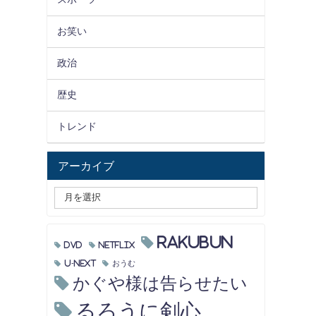
お笑い
政治
歴史
トレンド
アーカイブ
RAKUBUN
DVD
Netflix
U-NEXT
おうむ
かぐや様は告らせたい
るろうに剣心