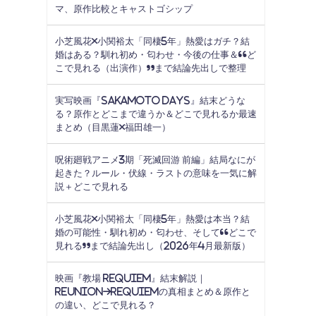
マ、原作比較とキャストゴシップ
小芝風花×小関裕太「同棲5年」熱愛はガチ？結
婚はある？馴れ初め・匂わせ・今後の仕事＆“ど
こで見れる（出演作）”まで結論先出しで整理
実写映画『SAKAMOTO DAYS』結末どうな
る？原作とどこまで違うか＆どこで見れるか最速
まとめ（目黒蓮×福田雄一）
呪術廻戦アニメ3期「死滅回游 前編」結局なにが
起きた？ルール・伏線・ラストの意味を一気に解
説＋どこで見れる
小芝風花×小関裕太「同棲5年」熱愛は本当？結
婚の可能性・馴れ初め・匂わせ、そして“どこで
見れる”まで結論先出し（2026年4月最新版）
映画『教場 Requiem』結末解説｜
Reunion→Requiemの真相まとめ＆原作と
の違い、どこで見れる？