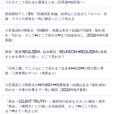
うか＆どこで見れるか最速まとめ（目黒蓮×福田雄一）
呪術廻戦アニメ3期「死滅回游 前編」結局なにが起きた？ルール・伏
線・ラストの意味を一気に解説＋どこで見れる
小芝風花×小関裕太「同棲5年」熱愛は本当？結婚の可能性・馴れ初
め・匂わせ、そして“どこで見れる”まで結論先出し（2026年4月最
新版）
映画『教場 Requiem』結末解説｜Reunion→Requiemの真相
まとめ＆原作との違い、どこで見れる？
『日本三國』アニメはどこで見れる？近未来“戦国”の勢力図と軍
師・三角青輝がヤバい（考察あり）
小芝風花と小関裕太が“同棲5年”熱愛報道！結婚はある？馴れ初め・
匂わせ・今後の仕事まで一気に解説（2026年4月最新）
『再会～Silent Truth～』最終回の結末をネタバレ解説！原作
『再会』（横関大）との違い＆伏線回収、そして“どこで見れ
る？”まで一気まとめ