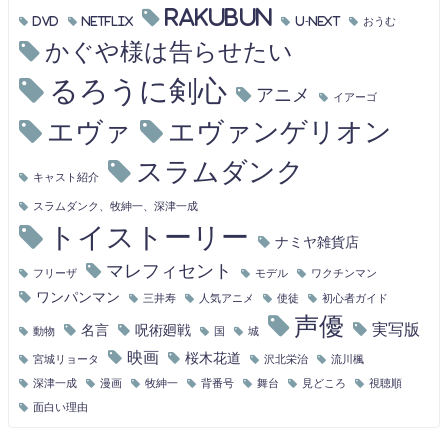
RAKUBUN
DVD
Netflix
U-NEXT
おうむ
かぐや様は告らせたい
るろうに剣心
アニメ
イアーゴ
エヴァ
エヴァンゲリオン
スラムダンク
キャスト紹介
スラムダンク、牧紳一、深津一成
トイストーリー
ナミヤ雑貨店
マレフィセント
フリーザ
モデル
ワクチンマン
ワンパンマン
三井寿
人気アニメ
使徒
初心者ガイド
声優
実写版
名言
呪術廻戦
動物
国
城
映画
桜木花道
宮城リョータ
沢北栄治
流川楓
深津一成
漫画
牧紳一
背番号
舞台
見どころ
視聴順
面白い理由