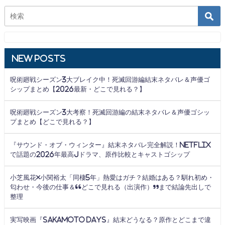
New Posts
呪術廻戦シーズン3大ブレイク中！死滅回游編結末ネタバレ＆声優ゴ
シップまとめ【2026最新・どこで見れる？】
呪術廻戦シーズン3大考察！死滅回游編の結末ネタバレ＆声優ゴシッ
プまとめ【どこで見れる？】
『サウンド・オブ・ウィンター』結末ネタバレ完全解説！Netflix
で話題の2026年最高Jドラマ、原作比較とキャストゴシップ
小芝風花×小関裕太「同棲5年」熱愛はガチ？結婚はある？馴れ初め・
匂わせ・今後の仕事＆“どこで見れる（出演作）”まで結論先出しで
整理
実写映画『SAKAMOTO DAYS』結末どうなる？原作とどこまで違