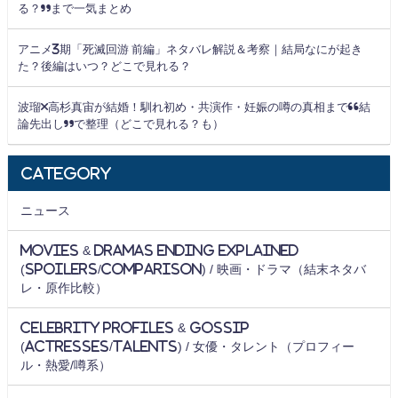
る？”まで一気まとめ
アニメ3期「死滅回游 前編」ネタバレ解説＆考察｜結局なにが起き
た？後編はいつ？どこで見れる？
波瑠×高杉真宙が結婚！馴れ初め・共演作・妊娠の噂の真相まで“結
論先出し”で整理（どこで見れる？も）
Category
ニュース
Movies & Dramas Ending Explained
(Spoilers/Comparison) / 映画・ドラマ（結末ネタバ
レ・原作比較）
Celebrity Profiles & Gossip
(Actresses/Talents) / 女優・タレント（プロフィー
ル・熱愛/噂系）