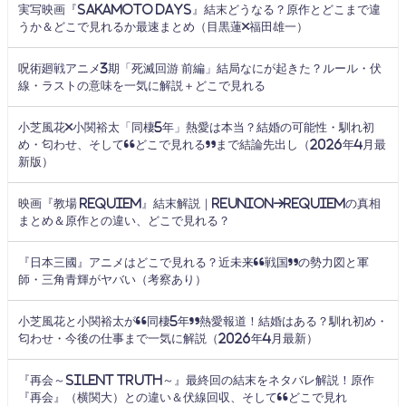
実写映画『SAKAMOTO DAYS』結末どうなる？原作とどこまで違
うか＆どこで見れるか最速まとめ（目黒蓮×福田雄一）
呪術廻戦アニメ3期「死滅回游 前編」結局なにが起きた？ルール・伏
線・ラストの意味を一気に解説＋どこで見れる
小芝風花×小関裕太「同棲5年」熱愛は本当？結婚の可能性・馴れ初
め・匂わせ、そして“どこで見れる”まで結論先出し（2026年4月最
新版）
映画『教場 Requiem』結末解説｜Reunion→Requiemの真相
まとめ＆原作との違い、どこで見れる？
『日本三國』アニメはどこで見れる？近未来“戦国”の勢力図と軍
師・三角青輝がヤバい（考察あり）
小芝風花と小関裕太が“同棲5年”熱愛報道！結婚はある？馴れ初め・
匂わせ・今後の仕事まで一気に解説（2026年4月最新）
『再会～Silent Truth～』最終回の結末をネタバレ解説！原作
『再会』（横関大）との違い＆伏線回収、そして“どこで見れ