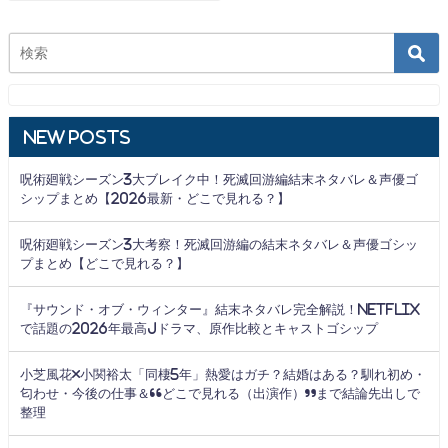
New Posts
呪術廻戦シーズン3大ブレイク中！死滅回游編結末ネタバレ＆声優ゴ
シップまとめ【2026最新・どこで見れる？】
呪術廻戦シーズン3大考察！死滅回游編の結末ネタバレ＆声優ゴシッ
プまとめ【どこで見れる？】
『サウンド・オブ・ウィンター』結末ネタバレ完全解説！Netflix
で話題の2026年最高Jドラマ、原作比較とキャストゴシップ
小芝風花×小関裕太「同棲5年」熱愛はガチ？結婚はある？馴れ初め・
匂わせ・今後の仕事＆“どこで見れる（出演作）”まで結論先出しで
整理