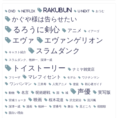
RAKUBUN
DVD
Netflix
U-NEXT
おうむ
かぐや様は告らせたい
るろうに剣心
アニメ
イアーゴ
エヴァ
エヴァンゲリオン
スラムダンク
キャスト紹介
スラムダンク、牧紳一、深津一成
トイストーリー
ナミヤ雑貨店
マレフィセント
フリーザ
モデル
ワクチンマン
ワンパンマン
三井寿
人気アニメ
使徒
初心者ガイド
声優
実写版
名言
呪術廻戦
動物
国
城
映画
桜木花道
宮城リョータ
沢北栄治
流川楓
深津一成
漫画
牧紳一
背番号
舞台
見どころ
視聴順
面白い理由