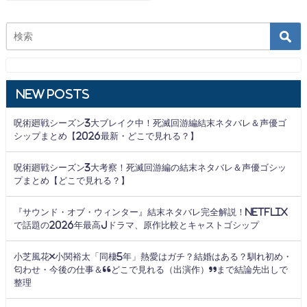
New Posts
呪術廻戦シーズン3大ブレイク中！死滅回游編結末ネタバレ＆声優ゴ
シップまとめ【2026最新・どこで見れる？】
呪術廻戦シーズン3大考察！死滅回游編の結末ネタバレ＆声優ゴシッ
プまとめ【どこで見れる？】
『サウンド・オブ・ウィンター』結末ネタバレ完全解説！Netflix
で話題の2026年最高Jドラマ、原作比較とキャストゴシップ
小芝風花×小関裕太「同棲5年」熱愛はガチ？結婚はある？馴れ初め・
匂わせ・今後の仕事＆“どこで見れる（出演作）”まで結論先出しで
整理