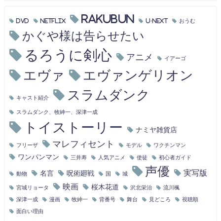
RAKUBUN
DVD
Netflix
U-NEXT
おうむ
かぐや様は告らせたい
るろうに剣心
アニメ
イアーゴ
エヴァ
エヴァンゲリオン
スラムダンク
キャスト紹介
スラムダンク、牧紳一、深津一成
トイストーリー
ナミヤ雑貨店
マレフィセント
フリーザ
モデル
ワクチンマン
ワンパンマン
三井寿
人気アニメ
使徒
初心者ガイド
声優
実写版
名言
呪術廻戦
動物
国
城
映画
桜木花道
宮城リョータ
沢北栄治
流川楓
深津一成
漫画
牧紳一
背番号
舞台
見どころ
視聴順
面白い理由