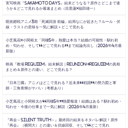
実写映画『SAKAMOTO DAYS』結末どうなる？原作とどこまで違
うか＆どこで見れるか最速まとめ（目黒蓮×福田雄一）
呪術廻戦アニメ3期「死滅回游 前編」結局なにが起きた？ルール・伏
線・ラストの意味を一気に解説＋どこで見れる
小芝風花×小関裕太「同棲5年」熱愛は本当？結婚の可能性・馴れ初
め・匂わせ、そして“どこで見れる”まで結論先出し（2026年4月最
新版）
映画『教場 Requiem』結末解説｜Reunion→Requiemの真相
まとめ＆原作との違い、どこで見れる？
『日本三國』アニメはどこで見れる？近未来“戦国”の勢力図と軍
師・三角青輝がヤバい（考察あり）
小芝風花と小関裕太が“同棲5年”熱愛報道！結婚はある？馴れ初め・
匂わせ・今後の仕事まで一気に解説（2026年4月最新）
『再会～Silent Truth～』最終回の結末をネタバレ解説！原作
『再会』（横関大）との違い＆伏線回収、そして“どこで見れ