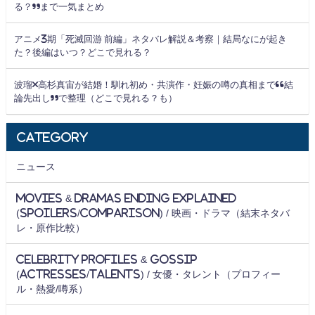
る？”まで一気まとめ
アニメ3期「死滅回游 前編」ネタバレ解説＆考察｜結局なにが起き
た？後編はいつ？どこで見れる？
波瑠×高杉真宙が結婚！馴れ初め・共演作・妊娠の噂の真相まで“結
論先出し”で整理（どこで見れる？も）
Category
ニュース
Movies & Dramas Ending Explained
(Spoilers/Comparison) / 映画・ドラマ（結末ネタバ
レ・原作比較）
Celebrity Profiles & Gossip
(Actresses/Talents) / 女優・タレント（プロフィー
ル・熱愛/噂系）