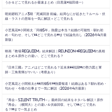
うか＆どこで見れるか最速まとめ（目黒蓮×福田雄一）
呪術廻戦アニメ3期「死滅回游 前編」結局なにが起きた？ルール・伏
線・ラストの意味を一気に解説＋どこで見れる
小芝風花×小関裕太「同棲5年」熱愛は本当？結婚の可能性・馴れ初
め・匂わせ、そして“どこで見れる”まで結論先出し（2026年4月最
新版）
映画『教場 Requiem』結末解説｜Reunion→Requiemの真相
まとめ＆原作との違い、どこで見れる？
『日本三國』アニメはどこで見れる？近未来“戦国”の勢力図と軍
師・三角青輝がヤバい（考察あり）
小芝風花と小関裕太が“同棲5年”熱愛報道！結婚はある？馴れ初め・
匂わせ・今後の仕事まで一気に解説（2026年4月最新）
『再会～Silent Truth～』最終回の結末をネタバレ解説！原作
『再会』（横関大）との違い＆伏線回収、そして“どこで見れ
る？”まで一気まとめ