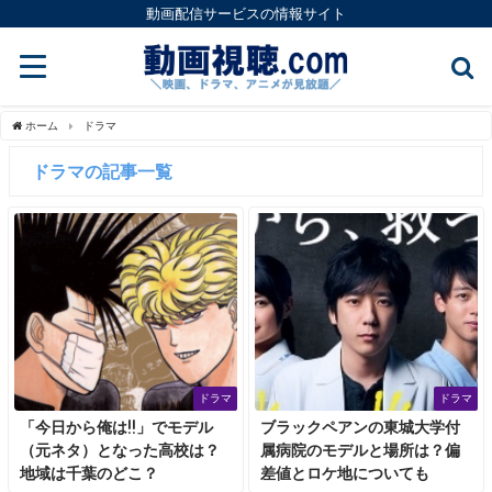
動画配信サービスの情報サイト
ホーム
ドラマ
ドラマの記事一覧
ドラマ
ドラマ
「今日から俺は!!」でモデル
ブラックペアンの東城大学付
（元ネタ）となった高校は？
属病院のモデルと場所は？偏
地域は千葉のどこ？
差値とロケ地についても