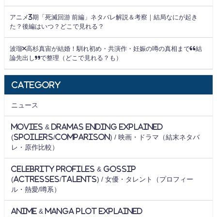
アニメ3期「死滅回游 前編」ネタバレ解説＆考察｜結局なにが起き
た？後編はいつ？どこで見れる？
波瑠×高杉真宙が結婚！馴れ初め・共演作・妊娠の噂の真相まで“結
論先出し”で整理（どこで見れる？も）
Category
ニュース
Movies & Dramas Ending Explained
(Spoilers/Comparison) / 映画・ドラマ（結末ネタバ
レ・原作比較）
Celebrity Profiles & Gossip
(Actresses/Talents) / 女優・タレント（プロフィー
ル・熱愛/噂系）
Anime & Manga Plot Explained