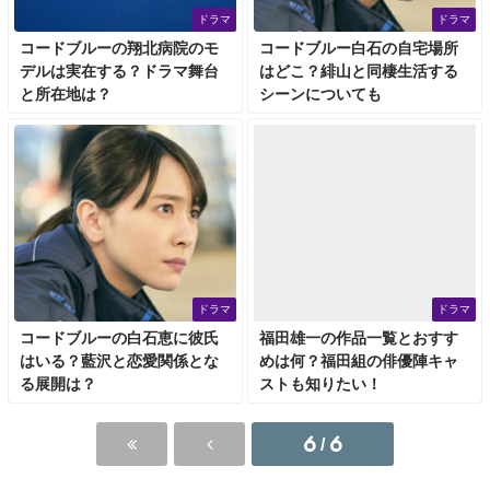
ドラマ
ドラマ
コードブルーの翔北病院のモ
コードブルー白石の自宅場所
デルは実在する？ドラマ舞台
はどこ？緋山と同棲生活する
と所在地は？
シーンについても
ドラマ
ドラマ
コードブルーの白石恵に彼氏
福田雄一の作品一覧とおすす
はいる？藍沢と恋愛関係とな
めは何？福田組の俳優陣キャ
る展開は？
ストも知りたい！
6 / 6