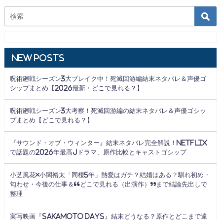
New Posts
呪術廻戦シーズン3大ブレイク中！死滅回游編結末ネタバレ＆声優ゴ
シップまとめ【2026最新・どこで見れる？】
呪術廻戦シーズン3大考察！死滅回游編の結末ネタバレ＆声優ゴシッ
プまとめ【どこで見れる？】
『サウンド・オブ・ウィンター』結末ネタバレ完全解説！Netflix
で話題の2026年最高Jドラマ、原作比較とキャストゴシップ
小芝風花×小関裕太「同棲5年」熱愛はガチ？結婚はある？馴れ初め・
匂わせ・今後の仕事＆“どこで見れる（出演作）”まで結論先出しで
整理
実写映画『SAKAMOTO DAYS』結末どうなる？原作とどこまで違