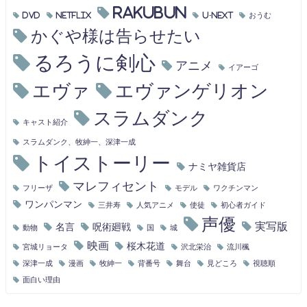
RAKUBUN
DVD
Netflix
U-NEXT
おうむ
かぐや様は告らせたい
るろうに剣心
アニメ
イアーゴ
エヴァ
エヴァンゲリオン
スラムダンク
キャスト紹介
スラムダンク、牧紳一、深津一成
トイストーリー
ナミヤ雑貨店
マレフィセント
フリーザ
モデル
ワクチンマン
ワンパンマン
三井寿
人気アニメ
使徒
初心者ガイド
声優
実写版
名言
呪術廻戦
動物
国
城
映画
桜木花道
宮城リョータ
沢北栄治
流川楓
深津一成
漫画
牧紳一
背番号
舞台
見どころ
視聴順
面白い理由