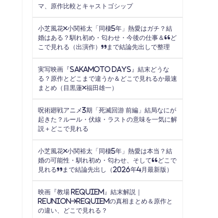
マ、原作比較とキャストゴシップ
小芝風花×小関裕太「同棲5年」熱愛はガチ？結
婚はある？馴れ初め・匂わせ・今後の仕事＆“ど
こで見れる（出演作）”まで結論先出しで整理
実写映画『SAKAMOTO DAYS』結末どうな
る？原作とどこまで違うか＆どこで見れるか最速
まとめ（目黒蓮×福田雄一）
呪術廻戦アニメ3期「死滅回游 前編」結局なにが
起きた？ルール・伏線・ラストの意味を一気に解
説＋どこで見れる
小芝風花×小関裕太「同棲5年」熱愛は本当？結
婚の可能性・馴れ初め・匂わせ、そして“どこで
見れる”まで結論先出し（2026年4月最新版）
映画『教場 Requiem』結末解説｜
Reunion→Requiemの真相まとめ＆原作と
の違い、どこで見れる？