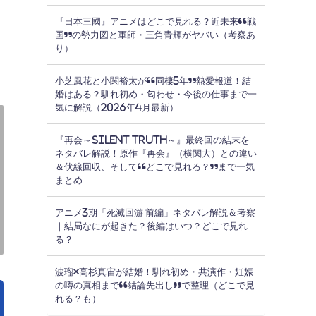
『日本三國』アニメはどこで見れる？近未来“戦
国”の勢力図と軍師・三角青輝がヤバい（考察あ
り）
小芝風花と小関裕太が“同棲5年”熱愛報道！結
婚はある？馴れ初め・匂わせ・今後の仕事まで一
気に解説（2026年4月最新）
『再会～Silent Truth～』最終回の結末を
ネタバレ解説！原作『再会』（横関大）との違い
＆伏線回収、そして“どこで見れる？”まで一気
まとめ
アニメ3期「死滅回游 前編」ネタバレ解説＆考察
｜結局なにが起きた？後編はいつ？どこで見れ
る？
波瑠×高杉真宙が結婚！馴れ初め・共演作・妊娠
の噂の真相まで“結論先出し”で整理（どこで見
れる？も）