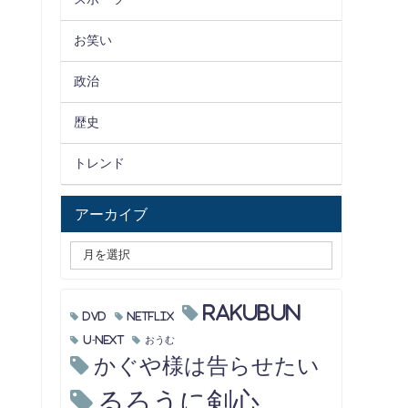
お笑い
政治
歴史
トレンド
アーカイブ
RAKUBUN
DVD
Netflix
U-NEXT
おうむ
かぐや様は告らせたい
るろうに剣心