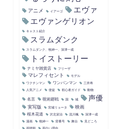
エヴァ
アニメ
イアーゴ
エヴァンゲリオン
キャスト紹介
スラムダンク
スラムダンク、牧紳一、深津一成
トイストーリー
ナミヤ雑貨店
フリーザ
マレフィセント
モデル
ワンパンマン
ワクチンマン
三井寿
人気アニメ
使徒
初心者ガイド
動物
声優
名言
呪術廻戦
国
城
実写版
映画
宮城リョータ
桜木花道
沢北栄治
流川楓
深津一成
漫画
牧紳一
背番号
舞台
見どころ
視聴順
面白い理由