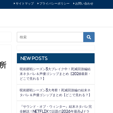
サイトマップ
プライバシーポリシー
お問い合わせ
New Posts
所
呪術廻戦シーズン3大ブレイク中！死滅回游編結
末ネタバレ＆声優ゴシップまとめ【2026最新・
どこで見れる？】
呪術廻戦シーズン3大考察！死滅回游編の結末ネ
タバレ＆声優ゴシップまとめ【どこで見れる？】
『サウンド・オブ・ウィンター』結末ネタバレ完
全解説！Netflixで話題の2026年最高Jドラ