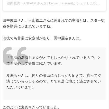
池間夏海 FANPAGEさん(@ikema_natsumi)がシェアした投稿
-
20
田中麗奈さん、玉山鉄二さんに囲まれての主演とは、スター街
道を順調に歩まれていますね。
演技でも非常に安定感があり、田中麗奈さんは、
「主演の夏海ちゃんがとてもしっかりされているので、と
ても安心して撮影に臨んでいます。
夏海ちゃんは、周りの演出にもしっかり応えて、真っすぐ
演じていらっしゃるので、とても居心地よく過ごさせてい
ただいています」
このように褒めちぎっていました。