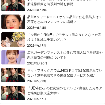
胎児様腫瘍と時系列の謎も解説
2025年6月14日
品川Vタワーやコスモポリス品川に住む芸能人は？
石原さとみのマンションの場所？
2025年6月11日
「今日から俺は!!」でモデル（元ネタ）となった高
校は？地域は千葉のどこ？
2025年4月7日
広尾ガーデンフォレストに住む芸能人は？星野源や
新垣結衣の同棲についても
2021年5月20日
ネットフリックスでJIN仁(ドラマ)は配信されてい
ない！無料視聴できる動画配信サービスを紹介
2020年5月10日
『JIN-仁-』の仁友堂のモデルは？実在した元ネタ
と場所は順天堂大学？
2020年5月3日