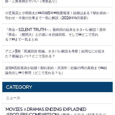
師・三角青輝がヤバい（考察あり）
小芝風花と小関裕太が“同棲5年”熱愛報道！結婚はある？馴れ初め・
匂わせ・今後の仕事まで一気に解説（2026年4月最新）
『再会～Silent Truth～』最終回の結末をネタバレ解説！原作
『再会』（横関大）との違い＆伏線回収、そして“どこで見れ
る？”まで一気まとめ
アニメ3期「死滅回游 前編」ネタバレ解説＆考察｜結局なにが起き
た？後編はいつ？どこで見れる？
波瑠×高杉真宙が結婚！馴れ初め・共演作・妊娠の噂の真相まで“結
論先出し”で整理（どこで見れる？も）
Category
ニュース
Movies & Dramas Ending Explained
(Spoilers/Comparison) / 映画・ドラマ（結末ネタバ