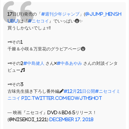
17日(月)発売の「
#週刊少年ジャンプ
」(
@jump_hensh
ubu
)は『
#ニセコイ
』でいっぱい😆✨
買うしかないでしょｯ‼️
🗝️その1
千棘＆小咲＆万里花のグラビアページ😍
🗝️その2
#中島健人
さん×
#中条あやみ
さんの対談インタ
ビュー🎵
🗝️その3
古味先生描き下ろし番外編✏️
#12月21日公開
#ニセコイミ
ニコイ
pic.twitter.com/EoWJTh5HoT
— 映画『ニセコイ』DVD＆BD6.5リリース！
(@nisekoi_1221)
December 17, 2018