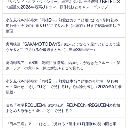
『サウンド・オブ・ウィンター』結末ネタバレ完全解説！Netflix
で話題の2026年最高Jドラマ、原作比較とキャストゴシップ
小芝風花×小関裕太「同棲5年」熱愛はガチ？結婚はある？馴れ初め・
匂わせ・今後の仕事＆“どこで見れる（出演作）”まで結論先出しで
整理
実写映画『SAKAMOTO DAYS』結末どうなる？原作とどこまで違
うか＆どこで見れるか最速まとめ（目黒蓮×福田雄一）
呪術廻戦アニメ3期「死滅回游 前編」結局なにが起きた？ルール・伏
線・ラストの意味を一気に解説＋どこで見れる
小芝風花×小関裕太「同棲5年」熱愛は本当？結婚の可能性・馴れ初
め・匂わせ、そして“どこで見れる”まで結論先出し（2026年4月最
新版）
映画『教場 Requiem』結末解説｜Reunion→Requiemの真相
まとめ＆原作との違い、どこで見れる？
『日本三國』アニメはどこで見れる？近未来“戦国”の勢力図と軍