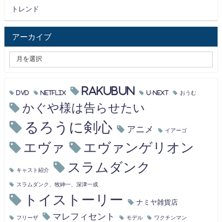
トレンド
アーカイブ
RAKUBUN
DVD
Netflix
U-NEXT
おうむ
かぐや様は告らせたい
るろうに剣心
アニメ
イアーゴ
エヴァ
エヴァンゲリオン
スラムダンク
キャスト紹介
スラムダンク、牧紳一、深津一成
トイストーリー
ナミヤ雑貨店
マレフィセント
フリーザ
モデル
ワクチンマン