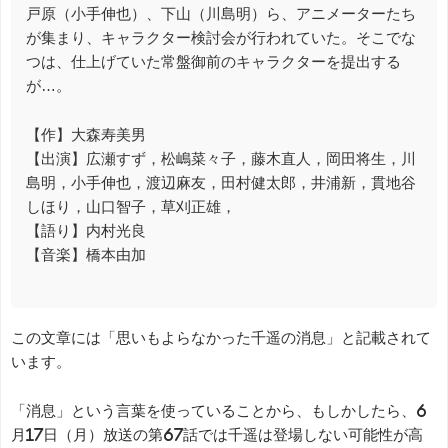
戸原（小手伸也）、下山（川島明）ら、アニメーターたち
が集まり、キャラクター検討会が行われていた。そこでな
つは、仕上げていた常盤御前のキャラクターを提出する
が…。
【作】大森寿美男
【出演】広瀬すず，松嶋菜々子，藤木直人，岡田将生，川
島明，小手伸也，渡辺麻友，田村健太郎，井浦新，貫地谷
しほり，山口智子，草刈正雄，
【語り】内村光良
【音楽】橋本由加
この文章には「思いもよらなかった千遥の消息」と記載されて
います。
「消息」という言葉を使っていることから、もしかしたら、6
月17日（月）放送の第67話では千遥は登場しない可能性が高