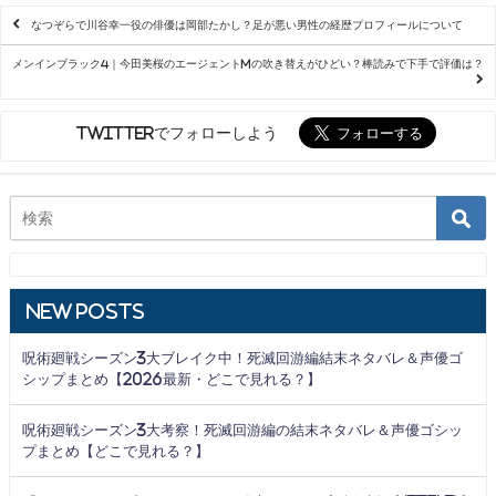
なつぞらで川谷幸一役の俳優は岡部たかし？足が悪い男性の経歴プロフィールについて
メンインブラック4｜今田美桜のエージェントMの吹き替えがひどい？棒読みで下手で評価は？
Twitterでフォローしよう
New Posts
呪術廻戦シーズン3大ブレイク中！死滅回游編結末ネタバレ＆声優ゴ
シップまとめ【2026最新・どこで見れる？】
呪術廻戦シーズン3大考察！死滅回游編の結末ネタバレ＆声優ゴシッ
プまとめ【どこで見れる？】