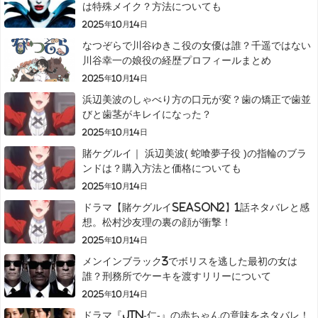
は特殊メイク？方法についても
2025年10月14日
なつぞらで川谷ゆきこ役の女優は誰？千遥ではない
川谷幸一の娘役の経歴プロフィールまとめ
2025年10月14日
浜辺美波のしゃべり方の口元が変？歯の矯正で歯並
びと歯茎がキレイになった？
2025年10月14日
賭ケグルイ｜ 浜辺美波( 蛇喰夢子役 )の指輪のブラ
ンドは？購入方法と価格についても
2025年10月14日
ドラマ【賭ケグルイseason2】1話ネタバレと感
想。松村沙友理の裏の顔が衝撃！
2025年10月14日
メンインブラック3でボリスを逃した最初の女は
誰？刑務所でケーキを渡すリリーについて
2025年10月14日
ドラマ『JIN-仁-』の赤ちゃんの意味をネタバレ！