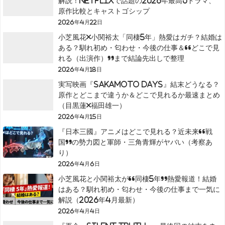
解説！Netflixで話題の2026年最高Jドラマ、
原作比較とキャストゴシップ
2026年4月22日
小芝風花×小関裕太「同棲5年」熱愛はガチ？結婚は
ある？馴れ初め・匂わせ・今後の仕事＆“どこで見
れる（出演作）”まで結論先出しで整理
2026年4月18日
実写映画『SAKAMOTO DAYS』結末どうなる？
原作とどこまで違うか＆どこで見れるか最速まとめ
（目黒蓮×福田雄一）
2026年4月15日
『日本三國』アニメはどこで見れる？近未来“戦
国”の勢力図と軍師・三角青輝がヤバい（考察あ
り）
2026年4月6日
小芝風花と小関裕太が“同棲5年”熱愛報道！結婚
はある？馴れ初め・匂わせ・今後の仕事まで一気に
解説（2026年4月最新）
2026年4月4日