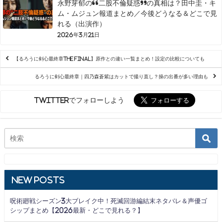
永野芽郁の“二股不倫疑惑”の真相は？田中圭・キ
ム・ムジュン報道まとめ／今後どうなる＆どこで見
れる（出演作）
2026年3月21日
【るろうに剣心最終章The Final】原作との違い一覧まとめ！設定の比較についても
るろうに剣心最終章｜四乃森蒼紫はカットで撮り直し？操の出番が多い理由も
Twitterでフォローしよう
New Posts
呪術廻戦シーズン3大ブレイク中！死滅回游編結末ネタバレ＆声優ゴ
シップまとめ【2026最新・どこで見れる？】