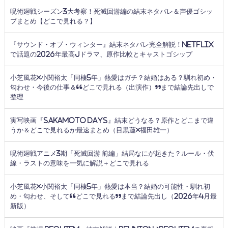
呪術廻戦シーズン3大考察！死滅回游編の結末ネタバレ＆声優ゴシッ
プまとめ【どこで見れる？】
『サウンド・オブ・ウィンター』結末ネタバレ完全解説！Netflix
で話題の2026年最高Jドラマ、原作比較とキャストゴシップ
小芝風花×小関裕太「同棲5年」熱愛はガチ？結婚はある？馴れ初め・
匂わせ・今後の仕事＆“どこで見れる（出演作）”まで結論先出しで
整理
実写映画『SAKAMOTO DAYS』結末どうなる？原作とどこまで違
うか＆どこで見れるか最速まとめ（目黒蓮×福田雄一）
呪術廻戦アニメ3期「死滅回游 前編」結局なにが起きた？ルール・伏
線・ラストの意味を一気に解説＋どこで見れる
小芝風花×小関裕太「同棲5年」熱愛は本当？結婚の可能性・馴れ初
め・匂わせ、そして“どこで見れる”まで結論先出し（2026年4月最
新版）