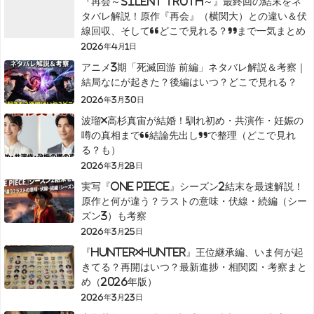
『再会～Silent Truth～』最終回の結末をネ
タバレ解説！原作『再会』（横関大）との違い＆伏
線回収、そして“どこで見れる？”まで一気まとめ
2026年4月1日
アニメ3期「死滅回游 前編」ネタバレ解説＆考察｜
結局なにが起きた？後編はいつ？どこで見れる？
2026年3月30日
波瑠×高杉真宙が結婚！馴れ初め・共演作・妊娠の
噂の真相まで“結論先出し”で整理（どこで見れ
る？も）
2026年3月28日
実写『ONE PIECE』シーズン2結末を最速解説！
原作と何が違う？ラストの意味・伏線・続編（シー
ズン3）も考察
2026年3月25日
『HUNTER×HUNTER』王位継承編、いま何が起
きてる？再開はいつ？最新進捗・相関図・考察まと
め（2026年版）
2026年3月23日