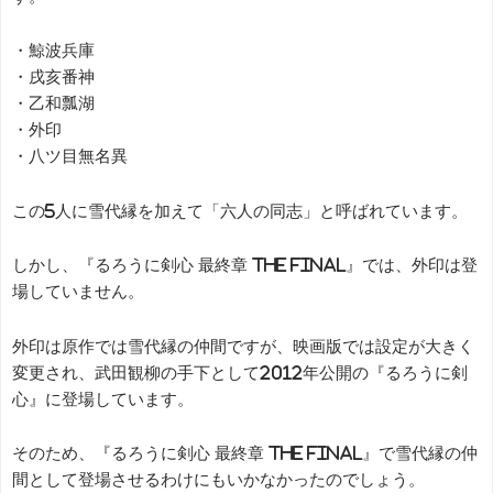
・鯨波兵庫
・戌亥番神
・乙和瓢湖
・外印
・八ツ目無名異
この5人に雪代縁を加えて「六人の同志」と呼ばれています。
しかし、『るろうに剣心 最終章 The Final』では、外印は登
場していません。
外印は原作では雪代縁の仲間ですが、映画版では設定が大きく
変更され、武田観柳の手下として2012年公開の『るろうに剣
心』に登場しています。
そのため、『るろうに剣心 最終章 The Final』で雪代縁の仲
間として登場させるわけにもいかなかったのでしょう。