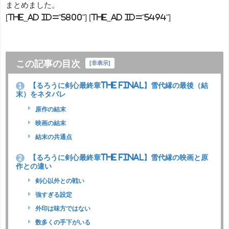
まとめました。
[the_ad id="5800"] [the_ad id="5494"]
この記事の目次
[
非表示
]
【るろうに剣心最終章The Final】雪代縁の最後（結
1
末）をネタバレ
原作の結末
映画の結末
結末の共通点
【るろうに剣心最終章The Final】雪代縁の映画と原
2
作との違い
剣心以外との戦い
強すぎる設定
外印は味方ではない
数多くの手下がいる