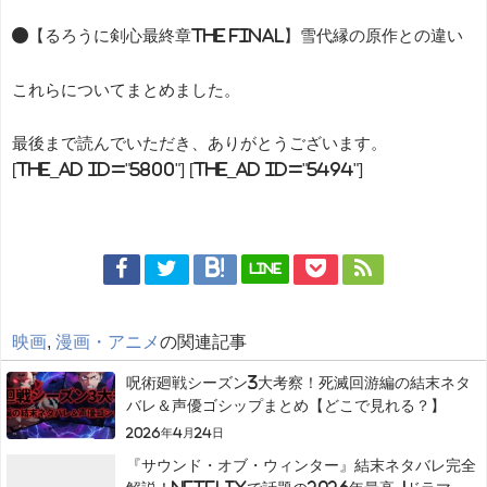
●【るろうに剣心最終章The Final】雪代縁の原作との違い
これらについてまとめました。
最後まで読んでいただき、ありがとうございます。
[the_ad id="5800"] [the_ad id="5494"]
LINE
映画
,
漫画・アニメ
の関連記事
呪術廻戦シーズン3大考察！死滅回游編の結末ネタ
バレ＆声優ゴシップまとめ【どこで見れる？】
2026年4月24日
『サウンド・オブ・ウィンター』結末ネタバレ完全