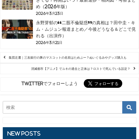
め（2026年版）
2026年3月23日
永野芽郁の“二股不倫疑惑”の真相は？田中圭・キ
ム・ムジュン報道まとめ／今後どうなる＆どこで見
れる（出演作）
2026年3月21日
集団左遷｜三友銀行の豚のマスコットの名前はためぶー？ぬいぐるみやグッズ購入も
消滅都市【アニメ】でユキの過去と正体は？ロストで死んでいる設定？
Twitterでフォローしよう
New Posts