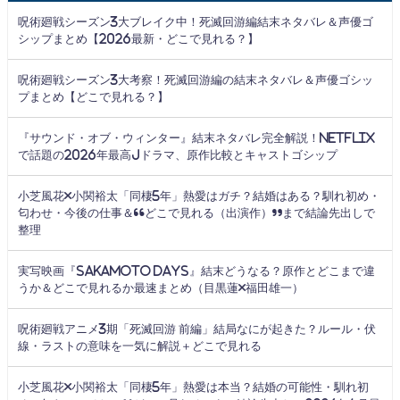
呪術廻戦シーズン3大ブレイク中！死滅回游編結末ネタバレ＆声優ゴ
シップまとめ【2026最新・どこで見れる？】
呪術廻戦シーズン3大考察！死滅回游編の結末ネタバレ＆声優ゴシッ
プまとめ【どこで見れる？】
『サウンド・オブ・ウィンター』結末ネタバレ完全解説！Netflix
で話題の2026年最高Jドラマ、原作比較とキャストゴシップ
小芝風花×小関裕太「同棲5年」熱愛はガチ？結婚はある？馴れ初め・
匂わせ・今後の仕事＆“どこで見れる（出演作）”まで結論先出しで
整理
実写映画『SAKAMOTO DAYS』結末どうなる？原作とどこまで違
うか＆どこで見れるか最速まとめ（目黒蓮×福田雄一）
呪術廻戦アニメ3期「死滅回游 前編」結局なにが起きた？ルール・伏
線・ラストの意味を一気に解説＋どこで見れる
小芝風花×小関裕太「同棲5年」熱愛は本当？結婚の可能性・馴れ初