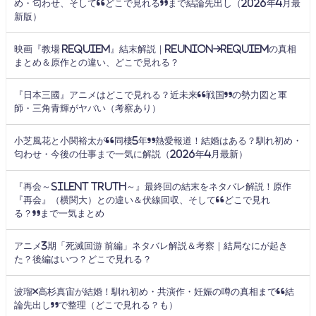
め・匂わせ、そして“どこで見れる”まで結論先出し（2026年4月最
新版）
映画『教場 Requiem』結末解説｜Reunion→Requiemの真相
まとめ＆原作との違い、どこで見れる？
『日本三國』アニメはどこで見れる？近未来“戦国”の勢力図と軍
師・三角青輝がヤバい（考察あり）
小芝風花と小関裕太が“同棲5年”熱愛報道！結婚はある？馴れ初め・
匂わせ・今後の仕事まで一気に解説（2026年4月最新）
『再会～Silent Truth～』最終回の結末をネタバレ解説！原作
『再会』（横関大）との違い＆伏線回収、そして“どこで見れ
る？”まで一気まとめ
アニメ3期「死滅回游 前編」ネタバレ解説＆考察｜結局なにが起き
た？後編はいつ？どこで見れる？
波瑠×高杉真宙が結婚！馴れ初め・共演作・妊娠の噂の真相まで“結
論先出し”で整理（どこで見れる？も）