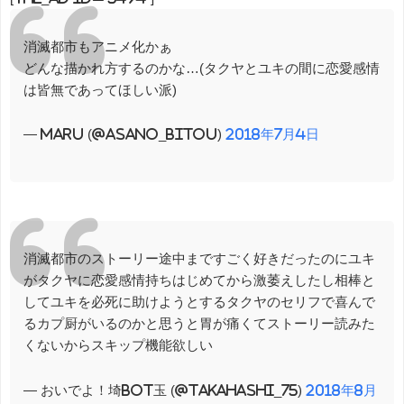
消滅都市もアニメ化かぁ
どんな描かれ方するのかな…(タクヤとユキの間に恋愛感情
は皆無であってほしい派)
— Maru (@asano_bitou)
2018年7月4日
消滅都市のストーリー途中まですごく好きだったのにユキ
がタクヤに恋愛感情持ちはじめてから激萎えしたし相棒と
してユキを必死に助けようとするタクヤのセリフで喜んで
るカプ厨がいるのかと思うと胃が痛くてストーリー読みた
くないからスキップ機能欲しい
— おいでよ！埼bot玉 (@Takahashi_75)
2018年8月