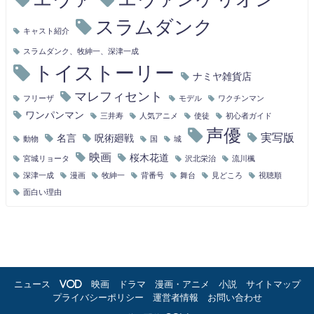
スラムダンク
キャスト紹介
スラムダンク、牧紳一、深津一成
トイストーリー
ナミヤ雑貨店
マレフィセント
フリーザ
モデル
ワクチンマン
ワンパンマン
三井寿
人気アニメ
使徒
初心者ガイド
声優
実写版
名言
呪術廻戦
動物
国
城
映画
桜木花道
宮城リョータ
沢北栄治
流川楓
深津一成
漫画
牧紳一
背番号
舞台
見どころ
視聴順
面白い理由
ニュース
VOD
映画
ドラマ
漫画・アニメ
小説
サイトマップ
プライバシーポリシー
運営者情報
お問い合わせ