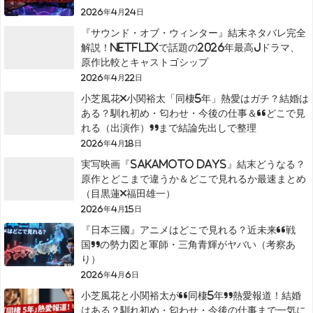
2026年4月24日
『サウンド・オブ・ウィンター』結末ネタバレ完全
解説！Netflixで話題の2026年最高Jドラマ、
原作比較とキャストゴシップ
2026年4月22日
小芝風花×小関裕太「同棲5年」熱愛はガチ？結婚は
ある？馴れ初め・匂わせ・今後の仕事＆“どこで見
れる（出演作）”まで結論先出しで整理
2026年4月18日
実写映画『SAKAMOTO DAYS』結末どうなる？
原作とどこまで違うか＆どこで見れるか最速まとめ
（目黒蓮×福田雄一）
2026年4月15日
『日本三國』アニメはどこで見れる？近未来“戦
国”の勢力図と軍師・三角青輝がヤバい（考察あ
り）
2026年4月6日
小芝風花と小関裕太が“同棲5年”熱愛報道！結婚
はある？馴れ初め・匂わせ・今後の仕事まで一気に