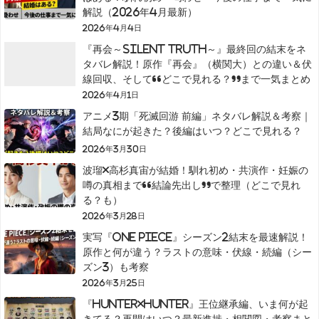
解説（2026年4月最新）
2026年4月4日
『再会～Silent Truth～』最終回の結末をネ
タバレ解説！原作『再会』（横関大）との違い＆伏
線回収、そして“どこで見れる？”まで一気まとめ
2026年4月1日
アニメ3期「死滅回游 前編」ネタバレ解説＆考察｜
結局なにが起きた？後編はいつ？どこで見れる？
2026年3月30日
波瑠×高杉真宙が結婚！馴れ初め・共演作・妊娠の
噂の真相まで“結論先出し”で整理（どこで見れ
る？も）
2026年3月28日
実写『ONE PIECE』シーズン2結末を最速解説！
原作と何が違う？ラストの意味・伏線・続編（シー
ズン3）も考察
2026年3月25日
『HUNTER×HUNTER』王位継承編、いま何が起
きてる？再開はいつ？最新進捗・相関図・考察まと