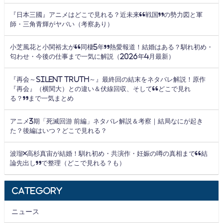
『日本三國』アニメはどこで見れる？近未来“戦国”の勢力図と軍
師・三角青輝がヤバい（考察あり）
小芝風花と小関裕太が“同棲5年”熱愛報道！結婚はある？馴れ初め・
匂わせ・今後の仕事まで一気に解説（2026年4月最新）
『再会～Silent Truth～』最終回の結末をネタバレ解説！原作
『再会』（横関大）との違い＆伏線回収、そして“どこで見れ
る？”まで一気まとめ
アニメ3期「死滅回游 前編」ネタバレ解説＆考察｜結局なにが起き
た？後編はいつ？どこで見れる？
波瑠×高杉真宙が結婚！馴れ初め・共演作・妊娠の噂の真相まで“結
論先出し”で整理（どこで見れる？も）
Category
ニュース