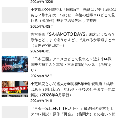
2026年4月22日
小芝風花×小関裕太「同棲5年」熱愛はガチ？結婚は
ある？馴れ初め・匂わせ・今後の仕事＆“どこで見
れる（出演作）”まで結論先出しで整理
2026年4月18日
実写映画『SAKAMOTO DAYS』結末どうなる？
原作とどこまで違うか＆どこで見れるか最速まとめ
（目黒蓮×福田雄一）
2026年4月15日
『日本三國』アニメはどこで見れる？近未来“戦
国”の勢力図と軍師・三角青輝がヤバい（考察あ
り）
2026年4月6日
小芝風花と小関裕太が“同棲5年”熱愛報道！結婚
はある？馴れ初め・匂わせ・今後の仕事まで一気に
解説（2026年4月最新）
2026年4月4日
『再会～Silent Truth～』最終回の結末をネ
タバレ解説！原作『再会』（横関大）との違い＆伏