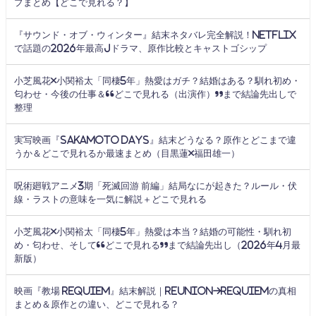
プまとめ【どこで見れる？】
『サウンド・オブ・ウィンター』結末ネタバレ完全解説！Netflix
で話題の2026年最高Jドラマ、原作比較とキャストゴシップ
小芝風花×小関裕太「同棲5年」熱愛はガチ？結婚はある？馴れ初め・
匂わせ・今後の仕事＆“どこで見れる（出演作）”まで結論先出しで
整理
実写映画『SAKAMOTO DAYS』結末どうなる？原作とどこまで違
うか＆どこで見れるか最速まとめ（目黒蓮×福田雄一）
呪術廻戦アニメ3期「死滅回游 前編」結局なにが起きた？ルール・伏
線・ラストの意味を一気に解説＋どこで見れる
小芝風花×小関裕太「同棲5年」熱愛は本当？結婚の可能性・馴れ初
め・匂わせ、そして“どこで見れる”まで結論先出し（2026年4月最
新版）
映画『教場 Requiem』結末解説｜Reunion→Requiemの真相
まとめ＆原作との違い、どこで見れる？