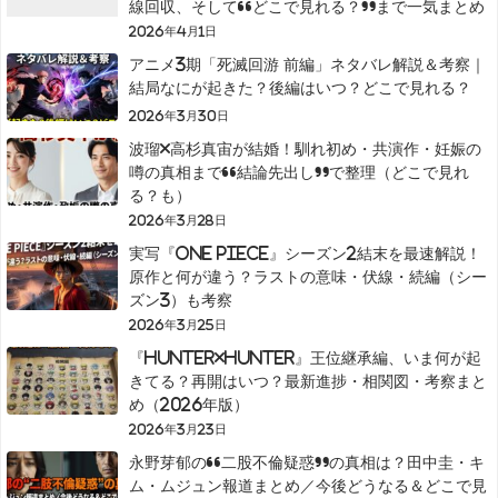
線回収、そして“どこで見れる？”まで一気まとめ
2026年4月1日
アニメ3期「死滅回游 前編」ネタバレ解説＆考察｜
結局なにが起きた？後編はいつ？どこで見れる？
2026年3月30日
波瑠×高杉真宙が結婚！馴れ初め・共演作・妊娠の
噂の真相まで“結論先出し”で整理（どこで見れ
る？も）
2026年3月28日
実写『ONE PIECE』シーズン2結末を最速解説！
原作と何が違う？ラストの意味・伏線・続編（シー
ズン3）も考察
2026年3月25日
『HUNTER×HUNTER』王位継承編、いま何が起
きてる？再開はいつ？最新進捗・相関図・考察まと
め（2026年版）
2026年3月23日
永野芽郁の“二股不倫疑惑”の真相は？田中圭・キ
ム・ムジュン報道まとめ／今後どうなる＆どこで見