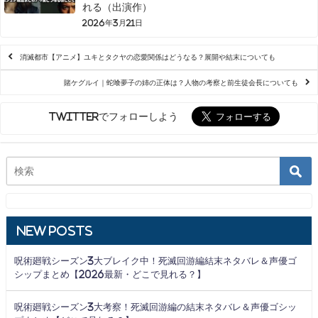
れる（出演作）
2026年3月21日
消滅都市【アニメ】ユキとタクヤの恋愛関係はどうなる？展開や結末についても
賭ケグルイ｜蛇喰夢子の姉の正体は？人物の考察と前生徒会長についても
Twitterでフォローしよう
New Posts
呪術廻戦シーズン3大ブレイク中！死滅回游編結末ネタバレ＆声優ゴ
シップまとめ【2026最新・どこで見れる？】
呪術廻戦シーズン3大考察！死滅回游編の結末ネタバレ＆声優ゴシッ