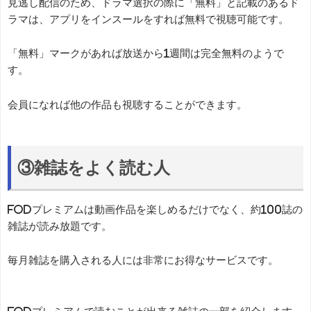
見逃し配信のため、ドラマ選択の際に「無料」と記載のあるド
ラマは、アプリをインスールをすれば無料で視聴可能です。
「無料」マークがあれば放送から1週間は完全無料のようで
す。
会員になれば他の作品も視聴することができます。
③雑誌をよく読む人
FODプレミアムは動画作品を楽しめるだけでなく、約100誌の
雑誌が読み放題です。
毎月雑誌を購入される人には非常にお得なサービスです。