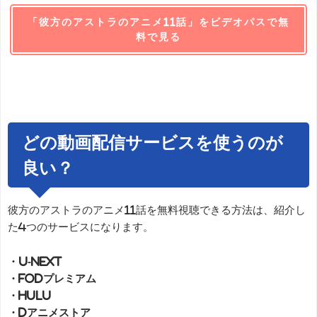
「彼方のアストラのアニメ11話」をビデオパスで無
料で見る
どの動画配信サービスを使うのが
良い？
彼方のアストラのアニメ11話を無料視聴できる方法は、紹介し
た4つのサービスになります。
・U-NEXT
・FODプレミアム
・Hulu
・dアニメストア