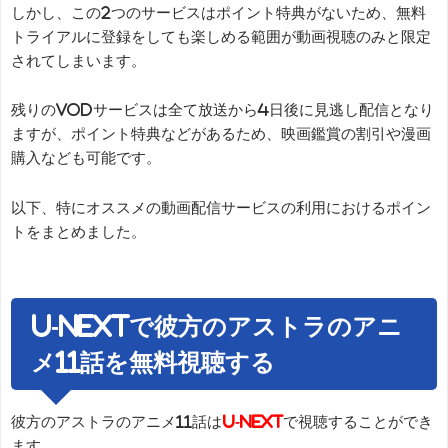
しかし、この2つのサービスはポイント特典がないため、無料
トライアルに登録をしても楽しめる範囲が動画視聴のみと限定
されてしまいます。
残りのVODサービスは全て放送から4日後に見逃し配信となり
ますが、ポイント特典などがあるため、映画鑑賞の割引や漫画
購入なども可能です。
以下、特にオススメの動画配信サービスの利用におけるポイン
トをまとめました。
U-NEXTで彼方のアストラのアニ
メ11話を無料視聴する
彼方のアストラのアニメ11話は
U-NEXT
で視聴することができ
ます。