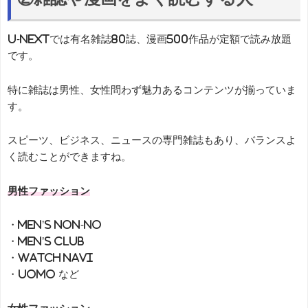
U-NEXTでは有名雑誌80誌、漫画500作品が定額で読み放題
です。
特に雑誌は男性、女性問わず魅力あるコンテンツが揃っていま
す。
スピーツ、ビジネス、ニュースの専門雑誌もあり、バランスよ
く読むことができますね。
男性ファッション
・MEN’S non-no
・MEN’S CLUB
・WATCH NAVI
・UOMO など