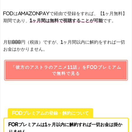
FODはAmazonPayで経由で登録をすれば、【1ヶ月無料】
期間であり、
1ヶ月間は無料で視聴することが可能
です。
月額888円（税抜）ですが、1ヶ月間以内に解約をすれば一切
お金はかかりません。
「彼方のアストラのアニメ11話」をFODプレミアム
で無料で見る
FODプレミアムの登録・解約について
FORプレミアムは1ヶ月以内に解約すれば一切お金は掛か
りません。