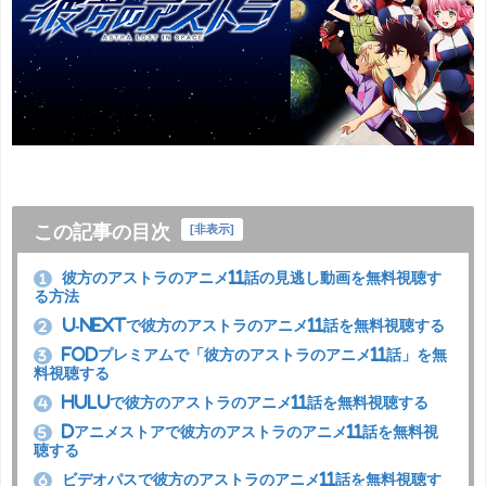
この記事の目次
[
非表示
]
彼方のアストラのアニメ11話の見逃し動画を無料視聴す
1
る方法
U-NEXTで彼方のアストラのアニメ11話を無料視聴する
2
FODプレミアムで「彼方のアストラのアニメ11話」を無
3
料視聴する
Huluで彼方のアストラのアニメ11話を無料視聴する
4
dアニメストアで彼方のアストラのアニメ11話を無料視
5
聴する
ビデオパスで彼方のアストラのアニメ11話を無料視聴す
6