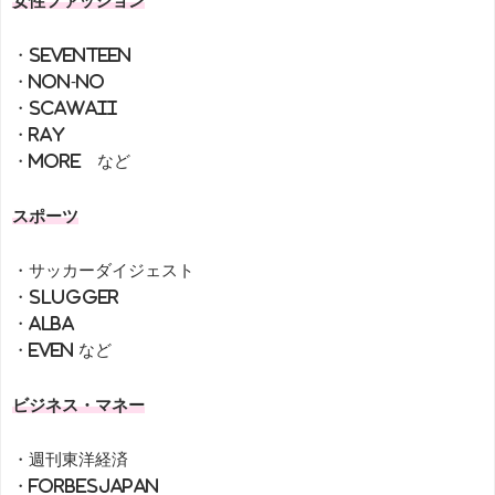
女性ファッション
・Seventeen
・non-no
・Scawaii
・Ray
・More など
スポーツ
・サッカーダイジェスト
・SLUGGER
・ALBA
・EVEN など
ビジネス・マネー
・週刊東洋経済
・ForbesJAPAN