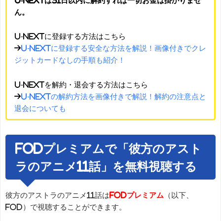
U-NEXTは31日以内に解約すれば一切お金は掛かりませ
ん。
U-NEXTに登録する方法はこちら
→
U-NEXTに登録する安全な方法を解説！画像付きでクレ
ジットカードなしの手順も紹介！
U-NEXTを解約・退会する方法はこちら
→
U-NEXTの解約方法を画像付きで解説！解約の注意点と
退会についても
FODプレミアムで「彼方のアスト
ラのアニメ11話」を無料視聴する
彼方のアストラのアニメ11話は
FODプレミアム
（以下、
FOD）で視聴することができます。