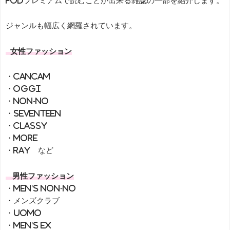
FODプレミアムで読むことが出来る雑誌の一部を紹介します。
ジャンルも幅広く網羅されています。
女性ファッション
・CanCam
・Oggi
・non-no
・Seventeen
・CLASSY
・MORE
・Ray など
男性ファッション
・MEN’S NON-NO
・メンズクラブ
・UOMO
・MEN’S EX