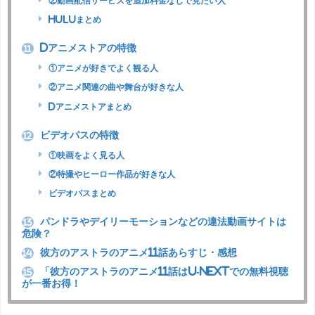
②動画配信サービスを追加料金なしで見たい人
Huluまとめ
dアニメストアの特徴
11
①アニメが好きでよく観る人
②アニメ関連の曲や舞台が好きな人
dアニメストアまとめ
ビデオパスの特徴
12
①映画をよく見る人
②特撮やヒーロー作品が好きな人
ビデオパスまとめ
パンドラやデイリーモーションなどの違法動画サイトは
13
危険？
彼方のアストラのアニメ11話あらすじ・感想
14
「彼方のアストラのアニメ11話はU-NEXTでの無料視聴
15
が一番お得！