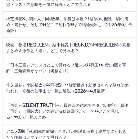
線・ラストの意味を一気に解説＋どこで見れる
小芝風花×小関裕太「同棲5年」熱愛は本当？結婚の可能性・馴れ初
め・匂わせ、そして“どこで見れる”まで結論先出し（2026年4月最
新版）
映画『教場 Requiem』結末解説｜Reunion→Requiemの真相
まとめ＆原作との違い、どこで見れる？
『日本三國』アニメはどこで見れる？近未来“戦国”の勢力図と軍
師・三角青輝がヤバい（考察あり）
小芝風花と小関裕太が“同棲5年”熱愛報道！結婚はある？馴れ初め・
匂わせ・今後の仕事まで一気に解説（2026年4月最新）
『再会～Silent Truth～』最終回の結末をネタバレ解説！原作
『再会』（横関大）との違い＆伏線回収、そして“どこで見れ
る？”まで一気まとめ
アニメ3期「死滅回游 前編」ネタバレ解説＆考察｜結局なにが起き
た？後編はいつ？どこで見れる？