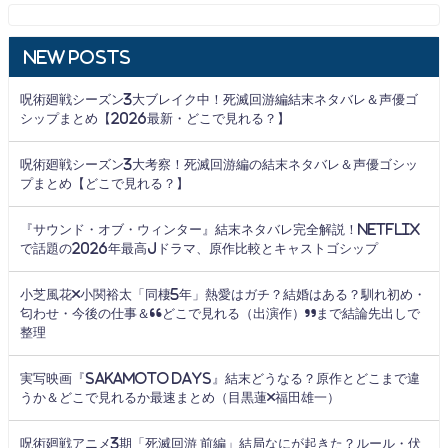
New Posts
呪術廻戦シーズン3大ブレイク中！死滅回游編結末ネタバレ＆声優ゴ
シップまとめ【2026最新・どこで見れる？】
呪術廻戦シーズン3大考察！死滅回游編の結末ネタバレ＆声優ゴシッ
プまとめ【どこで見れる？】
『サウンド・オブ・ウィンター』結末ネタバレ完全解説！Netflix
で話題の2026年最高Jドラマ、原作比較とキャストゴシップ
小芝風花×小関裕太「同棲5年」熱愛はガチ？結婚はある？馴れ初め・
匂わせ・今後の仕事＆“どこで見れる（出演作）”まで結論先出しで
整理
実写映画『SAKAMOTO DAYS』結末どうなる？原作とどこまで違
うか＆どこで見れるか最速まとめ（目黒蓮×福田雄一）
呪術廻戦アニメ3期「死滅回游 前編」結局なにが起きた？ルール・伏