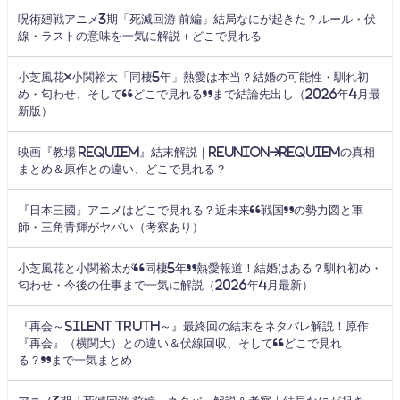
呪術廻戦アニメ3期「死滅回游 前編」結局なにが起きた？ルール・伏
線・ラストの意味を一気に解説＋どこで見れる
小芝風花×小関裕太「同棲5年」熱愛は本当？結婚の可能性・馴れ初
め・匂わせ、そして“どこで見れる”まで結論先出し（2026年4月最
新版）
映画『教場 Requiem』結末解説｜Reunion→Requiemの真相
まとめ＆原作との違い、どこで見れる？
『日本三國』アニメはどこで見れる？近未来“戦国”の勢力図と軍
師・三角青輝がヤバい（考察あり）
小芝風花と小関裕太が“同棲5年”熱愛報道！結婚はある？馴れ初め・
匂わせ・今後の仕事まで一気に解説（2026年4月最新）
『再会～Silent Truth～』最終回の結末をネタバレ解説！原作
『再会』（横関大）との違い＆伏線回収、そして“どこで見れ
る？”まで一気まとめ