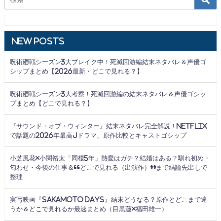
New Posts
呪術廻戦シーズン3大ブレイク中！死滅回游編結末ネタバレ＆声優ゴ
シップまとめ【2026最新・どこで見れる？】
呪術廻戦シーズン3大考察！死滅回游編の結末ネタバレ＆声優ゴシッ
プまとめ【どこで見れる？】
『サウンド・オブ・ウィンター』結末ネタバレ完全解説！Netflix
で話題の2026年最高Jドラマ、原作比較とキャストゴシップ
小芝風花×小関裕太「同棲5年」熱愛はガチ？結婚はある？馴れ初め・
匂わせ・今後の仕事＆“どこで見れる（出演作）”まで結論先出しで
整理
実写映画『SAKAMOTO DAYS』結末どうなる？原作とどこまで違
うか＆どこで見れるか最速まとめ（目黒蓮×福田雄一）