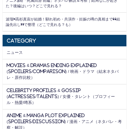
アニメ3期「死滅回游 前編」ネタバレ解説＆考察｜結局なにが起き
た？後編はいつ？どこで見れる？
波瑠×高杉真宙が結婚！馴れ初め・共演作・妊娠の噂の真相まで“結
論先出し”で整理（どこで見れる？も）
Category
ニュース
Movies & Dramas Ending Explained
(Spoilers/Comparison) / 映画・ドラマ（結末ネタバ
レ・原作比較）
Celebrity Profiles & Gossip
(Actresses/Talents) / 女優・タレント（プロフィー
ル・熱愛/噂系）
Anime & Manga Plot Explained
(Spoilers/Discussion) / 漫画・アニメ（ネタバレ・考
察・解説）