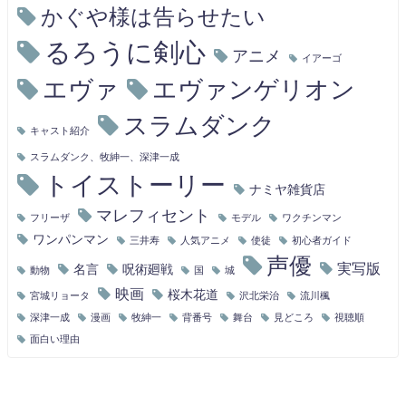
かぐや様は告らせたい
るろうに剣心
アニメ
イアーゴ
エヴァ
エヴァンゲリオン
スラムダンク
キャスト紹介
スラムダンク、牧紳一、深津一成
トイストーリー
ナミヤ雑貨店
マレフィセント
フリーザ
モデル
ワクチンマン
ワンパンマン
三井寿
人気アニメ
使徒
初心者ガイド
声優
実写版
名言
呪術廻戦
動物
国
城
映画
桜木花道
宮城リョータ
沢北栄治
流川楓
深津一成
漫画
牧紳一
背番号
舞台
見どころ
視聴順
面白い理由