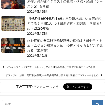
原作と何が違う？ラストの意味・伏線・続編（シー
ズン3）も考察
2026年3月25日
『HUNTER×HUNTER』王位継承編、いま何が起
きてる？再開はいつ？最新進捗・相関図・考察まと
め（2026年版）
2026年3月23日
永野芽郁の“二股不倫疑惑”の真相は？田中圭・キ
ム・ムジュン報道まとめ／今後どうなる＆どこで見
れる（出演作）
2026年3月21日
メンインブラック3でアークネットとアポロ11号の関係は？設置の理由について考察
ザファブル【映画】岡田准(佐藤明)一の幼少期子役は誰？南出凌嘉のプロフィールまとめ
Twitterでフォローしよう