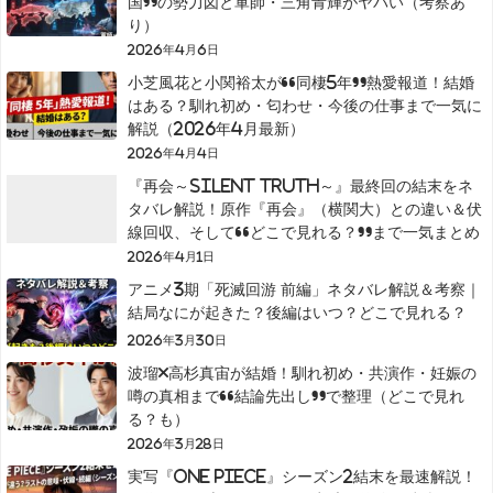
国”の勢力図と軍師・三角青輝がヤバい（考察あ
り）
2026年4月6日
小芝風花と小関裕太が“同棲5年”熱愛報道！結婚
はある？馴れ初め・匂わせ・今後の仕事まで一気に
解説（2026年4月最新）
2026年4月4日
『再会～Silent Truth～』最終回の結末をネ
タバレ解説！原作『再会』（横関大）との違い＆伏
線回収、そして“どこで見れる？”まで一気まとめ
2026年4月1日
アニメ3期「死滅回游 前編」ネタバレ解説＆考察｜
結局なにが起きた？後編はいつ？どこで見れる？
2026年3月30日
波瑠×高杉真宙が結婚！馴れ初め・共演作・妊娠の
噂の真相まで“結論先出し”で整理（どこで見れ
る？も）
2026年3月28日
実写『ONE PIECE』シーズン2結末を最速解説！