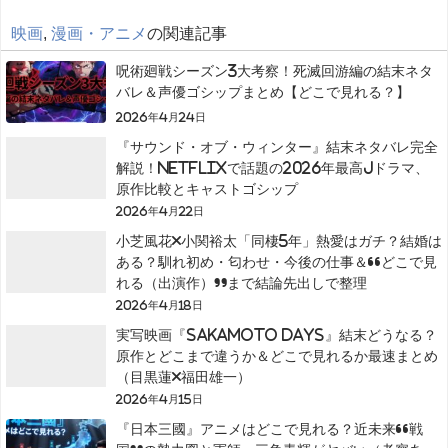
映画
,
漫画・アニメ
の関連記事
呪術廻戦シーズン3大考察！死滅回游編の結末ネタ
バレ＆声優ゴシップまとめ【どこで見れる？】
2026年4月24日
『サウンド・オブ・ウィンター』結末ネタバレ完全
解説！Netflixで話題の2026年最高Jドラマ、
原作比較とキャストゴシップ
2026年4月22日
小芝風花×小関裕太「同棲5年」熱愛はガチ？結婚は
ある？馴れ初め・匂わせ・今後の仕事＆“どこで見
れる（出演作）”まで結論先出しで整理
2026年4月18日
実写映画『SAKAMOTO DAYS』結末どうなる？
原作とどこまで違うか＆どこで見れるか最速まとめ
（目黒蓮×福田雄一）
2026年4月15日
『日本三國』アニメはどこで見れる？近未来“戦