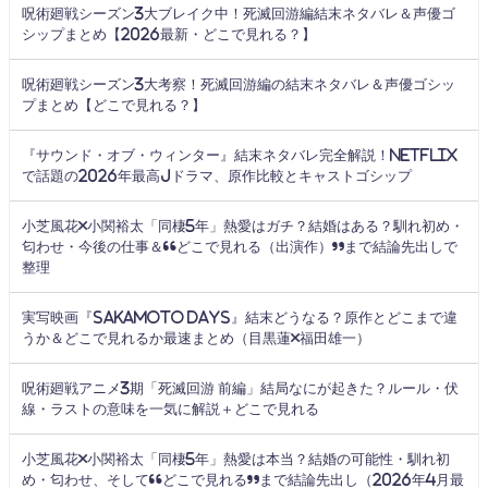
呪術廻戦シーズン3大ブレイク中！死滅回游編結末ネタバレ＆声優ゴ
シップまとめ【2026最新・どこで見れる？】
呪術廻戦シーズン3大考察！死滅回游編の結末ネタバレ＆声優ゴシッ
プまとめ【どこで見れる？】
『サウンド・オブ・ウィンター』結末ネタバレ完全解説！Netflix
で話題の2026年最高Jドラマ、原作比較とキャストゴシップ
小芝風花×小関裕太「同棲5年」熱愛はガチ？結婚はある？馴れ初め・
匂わせ・今後の仕事＆“どこで見れる（出演作）”まで結論先出しで
整理
実写映画『SAKAMOTO DAYS』結末どうなる？原作とどこまで違
うか＆どこで見れるか最速まとめ（目黒蓮×福田雄一）
呪術廻戦アニメ3期「死滅回游 前編」結局なにが起きた？ルール・伏
線・ラストの意味を一気に解説＋どこで見れる
小芝風花×小関裕太「同棲5年」熱愛は本当？結婚の可能性・馴れ初
め・匂わせ、そして“どこで見れる”まで結論先出し（2026年4月最