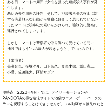
ある日、マコトの周囲で女性を狙った連続殺人事件が発
生します。
悪い過去や周囲の評判、そして、池袋署所長の横山に対
する傍若無人な行動から警察に好ましく思われていなか
ったマコトは殺事犯の疑いをかけられ、強制的に警察に
連行されてしまいます。
しかし、マコトは警察署で取り調べて受けている間に、
池袋ではもう1つの殺人が起きようとしていたのです。
【出演者】
長瀬智也、窪塚洋介、山下智久、妻夫木聡、坂口憲二、
小雪、佐藤隆太、阿部サダヲ
現時点（2020年4月）では、デイリーモーションや
Pandoraの様な違法サイトで池袋ウエストゲートパークのド
ラマを視聴することはできませんが、フル動画が今後見れたと