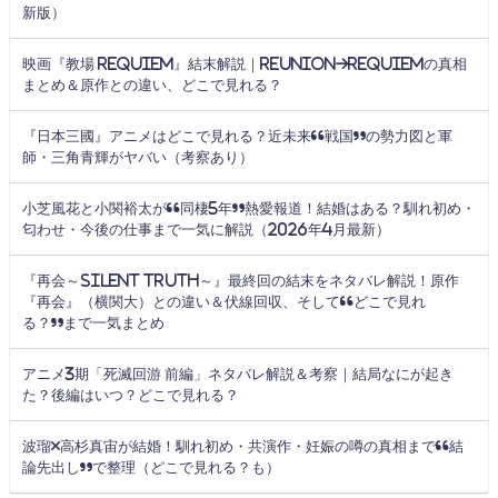
新版）
映画『教場 Requiem』結末解説｜Reunion→Requiemの真相
まとめ＆原作との違い、どこで見れる？
『日本三國』アニメはどこで見れる？近未来“戦国”の勢力図と軍
師・三角青輝がヤバい（考察あり）
小芝風花と小関裕太が“同棲5年”熱愛報道！結婚はある？馴れ初め・
匂わせ・今後の仕事まで一気に解説（2026年4月最新）
『再会～Silent Truth～』最終回の結末をネタバレ解説！原作
『再会』（横関大）との違い＆伏線回収、そして“どこで見れ
る？”まで一気まとめ
アニメ3期「死滅回游 前編」ネタバレ解説＆考察｜結局なにが起き
た？後編はいつ？どこで見れる？
波瑠×高杉真宙が結婚！馴れ初め・共演作・妊娠の噂の真相まで“結
論先出し”で整理（どこで見れる？も）