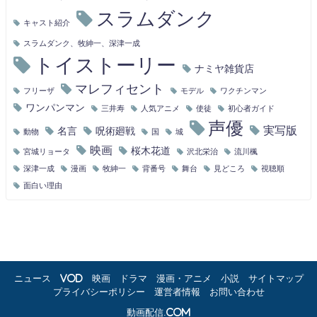
スラムダンク
キャスト紹介
スラムダンク、牧紳一、深津一成
トイストーリー
ナミヤ雑貨店
マレフィセント
フリーザ
モデル
ワクチンマン
ワンパンマン
三井寿
人気アニメ
使徒
初心者ガイド
声優
実写版
名言
呪術廻戦
動物
国
城
映画
桜木花道
宮城リョータ
沢北栄治
流川楓
深津一成
漫画
牧紳一
背番号
舞台
見どころ
視聴順
面白い理由
ニュース
VOD
映画
ドラマ
漫画・アニメ
小説
サイトマップ
プライバシーポリシー
運営者情報
お問い合わせ
動画配信.com