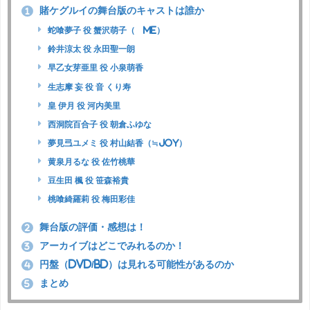
賭ケグルイの舞台版のキャストは誰か
1
蛇喰夢子 役 蟹沢萌子（≠ME）
鈴井涼太 役 永田聖一朗
早乙女芽亜里 役 小泉萌香
生志摩 妄 役 音 くり寿
皇 伊月 役 河内美里
西洞院百合子 役 朝倉ふゆな
夢見弖ユメミ 役 村山結香（≒JOY）
黄泉月るな 役 佐竹桃華
豆生田 楓 役 笹森裕貴
桃喰綺羅莉 役 梅田彩佳
舞台版の評価・感想は！
2
アーカイブはどこでみれるのか！
3
円盤（DVD/BD）は見れる可能性があるのか
4
まとめ
5