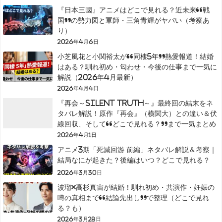
『日本三國』アニメはどこで見れる？近未来“戦
国”の勢力図と軍師・三角青輝がヤバい（考察あ
り）
2026年4月6日
小芝風花と小関裕太が“同棲5年”熱愛報道！結婚
はある？馴れ初め・匂わせ・今後の仕事まで一気に
解説（2026年4月最新）
2026年4月4日
『再会～Silent Truth～』最終回の結末をネ
タバレ解説！原作『再会』（横関大）との違い＆伏
線回収、そして“どこで見れる？”まで一気まとめ
2026年4月1日
アニメ3期「死滅回游 前編」ネタバレ解説＆考察｜
結局なにが起きた？後編はいつ？どこで見れる？
2026年3月30日
波瑠×高杉真宙が結婚！馴れ初め・共演作・妊娠の
噂の真相まで“結論先出し”で整理（どこで見れ
る？も）
2026年3月28日