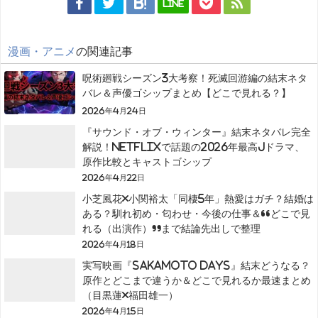
LINE
漫画・アニメ
の関連記事
呪術廻戦シーズン3大考察！死滅回游編の結末ネタ
バレ＆声優ゴシップまとめ【どこで見れる？】
2026年4月24日
『サウンド・オブ・ウィンター』結末ネタバレ完全
解説！Netflixで話題の2026年最高Jドラマ、
原作比較とキャストゴシップ
2026年4月22日
小芝風花×小関裕太「同棲5年」熱愛はガチ？結婚は
ある？馴れ初め・匂わせ・今後の仕事＆“どこで見
れる（出演作）”まで結論先出しで整理
2026年4月18日
実写映画『SAKAMOTO DAYS』結末どうなる？
原作とどこまで違うか＆どこで見れるか最速まとめ
（目黒蓮×福田雄一）
2026年4月15日