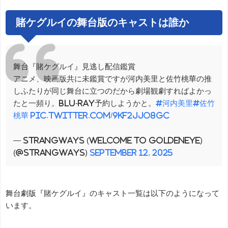
賭ケグルイの舞台版のキャストは誰か
舞台『賭ケグルイ』見逃し配信鑑賞
アニメ、映画版共に未鑑賞ですが河内美里と佐竹桃華の推
しふたりが同じ舞台に立つのだから劇場観劇すればよかっ
たと一頻り。Blu-ray予約しようかと。
#河内美里
#佐竹
桃華
pic.twitter.com/9kF2JJO8gc
— strangways (Welcome to Goldeneye)
(@strangways)
September 12, 2025
舞台劇版『賭ケグルイ』のキャスト一覧は以下のようになって
います。