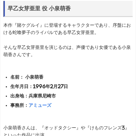
早乙女芽亜里 役 小泉萌香
本作『賭ケグルイ』に登場するキャラクターであり、序盤にお
ける蛇喰夢子のライバルである早乙女芽亜里。
そんな早乙女芽亜里を演じるのは、声優であり女優である小泉
萌香さんです。
名前： 小泉萌香
生年月日：1996年2月27日
出身地：兵庫県尼崎市
事務所：
アミューズ
小泉萌香さんは、『オッドタクシー』や『けものフレンズ3』
といった作品に出演。