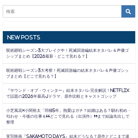
New Posts
呪術廻戦シーズン3大ブレイク中！死滅回游編結末ネタバレ＆声優ゴ
シップまとめ【2026最新・どこで見れる？】
呪術廻戦シーズン3大考察！死滅回游編の結末ネタバレ＆声優ゴシッ
プまとめ【どこで見れる？】
『サウンド・オブ・ウィンター』結末ネタバレ完全解説！Netflix
で話題の2026年最高Jドラマ、原作比較とキャストゴシップ
小芝風花×小関裕太「同棲5年」熱愛はガチ？結婚はある？馴れ初め・
匂わせ・今後の仕事＆“どこで見れる（出演作）”まで結論先出しで
整理
実写映画『SAKAMOTO DAYS』結末どうなる？原作とどこまで違