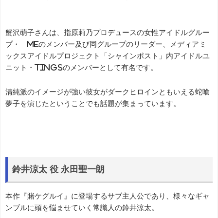
蟹沢萌子さんは、指原莉乃プロデュースの女性アイドルグルー
プ・≠MEのメンバー及び同グループのリーダー、メディアミ
ックスアイドルプロジェクト「シャインポスト」内アイドルユ
ニット・TINGSのメンバーとして有名です。
清純派のイメージが強い彼女がダークヒロインともいえる蛇喰
夢子を演じたということでも話題が集まっています。
鈴井涼太 役 永田聖一朗
本作『賭ケグルイ』に登場するサブ主人公であり、様々なギャ
ンブルに頭を悩ませていく常識人の鈴井涼太。