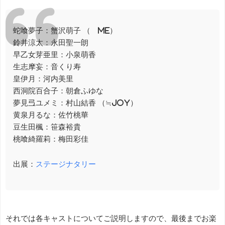
蛇喰夢子：蟹沢萌子 （≠ME）
鈴井涼太：永田聖一朗
早乙女芽亜里：小泉萌香
生志摩妄：音くり寿
皇伊月：河内美里
西洞院百合子：朝倉ふゆな
夢見弖ユメミ：村山結香 （≒JOY）
黄泉月るな：佐竹桃華
豆生田楓：笹森裕貴
桃喰綺羅莉：梅田彩佳
出展：
ステージナタリー
それでは各キャストについてご説明しますので、最後までお楽