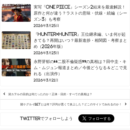
実写『ONE PIECE』シーズン2結末を最速解説！
原作と何が違う？ラストの意味・伏線・続編（シー
ズン3）も考察
2026年3月25日
『HUNTER×HUNTER』王位継承編、いま何が起
きてる？再開はいつ？最新進捗・相関図・考察まと
め（2026年版）
2026年3月23日
永野芽郁の“二股不倫疑惑”の真相は？田中圭・キ
ム・ムジュン報道まとめ／今後どうなる＆どこで見
れる（出演作）
2026年3月21日
渚カヲルの目的は何だったのか！正体・目的・すべての真相は？
賭ケグルイBETとは何？評判が悪くて炎上した？どこのサイトでみれるのか！
Twitterでフォローしよう