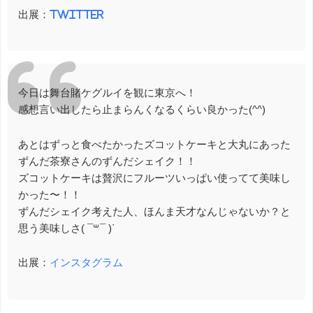
出展：
Twitter
今日は舞台賭ケグルイを観に東京へ！
感想言い出したら止まらんくなるくらい良かった(^^)
あとはずっと食べたかったズコットケーキと大丸にあった
ずんだ茶寮さんのずんだシェイク！！
ズコットケーキは贅沢にフルーツいっぱい使ってて美味し
かった〜！！
ずんだシェイク考えた人、ほんま天才なんじゃないか？と
思う美味しさ( ¯꒳​¯ )ᐝ
出展：
インスタグラム