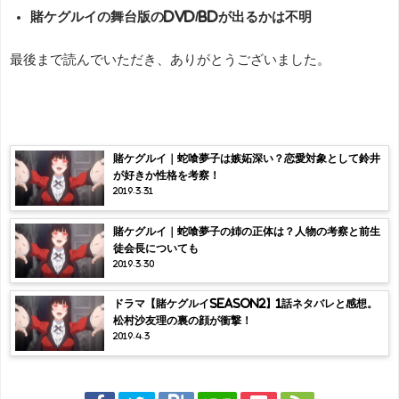
賭ケグルイの舞台版のDVD/BDが出るかは不明
最後まで読んでいただき、ありがとうございました。
賭ケグルイ｜蛇喰夢子は嫉妬深い？恋愛対象として鈴井
が好きか性格を考察！
2019.3.31
賭ケグルイ｜蛇喰夢子の姉の正体は？人物の考察と前生
徒会長についても
2019.3.30
ドラマ【賭ケグルイseason2】1話ネタバレと感想。
松村沙友理の裏の顔が衝撃！
2019.4.3