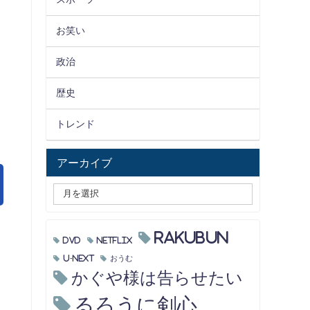
お笑い
政治
歴史
トレンド
アーカイブ
RAKUBUN
DVD
Netflix
U-NEXT
おうむ
かぐや様は告らせたい
るろうに剣心