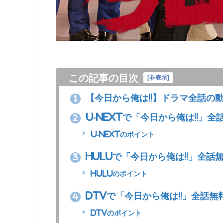
この記事の目次
[
非表示
]
【今日から俺は!!】ドラマ全話の
1
U-NEXTで「今日から俺は!!」
2
U-NEXTのポイント
Huluで「今日から俺は!!」全話
3
Huluのポイント
dTVで「今日から俺は!!」全話無
4
dTVのポイント