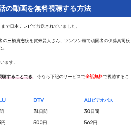
全話の動画を無料視聴する方法
12月まで日本テレビで放送されていました。
者の三橋貴志役を賀来賢人さん、ツンツン頭で頑固者の伊藤真司役
た。
ています。
で視聴することでき
、今なら下記のサービスで
全話無料
で視聴するこ
lu
dTV
auビデオパス
間
31日間
30日間
3円
500円
562円