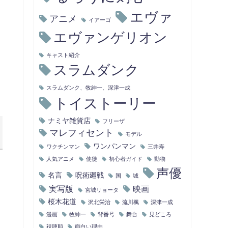
エヴァ
アニメ
イアーゴ
エヴァンゲリオン
キャスト紹介
スラムダンク
スラムダンク、牧紳一、深津一成
トイストーリー
ナミヤ雑貨店
フリーザ
マレフィセント
モデル
ワンパンマン
ワクチンマン
三井寿
人気アニメ
使徒
初心者ガイド
動物
声優
名言
呪術廻戦
国
城
実写版
映画
宮城リョータ
桜木花道
沢北栄治
流川楓
深津一成
漫画
牧紳一
背番号
舞台
見どころ
視聴順
面白い理由