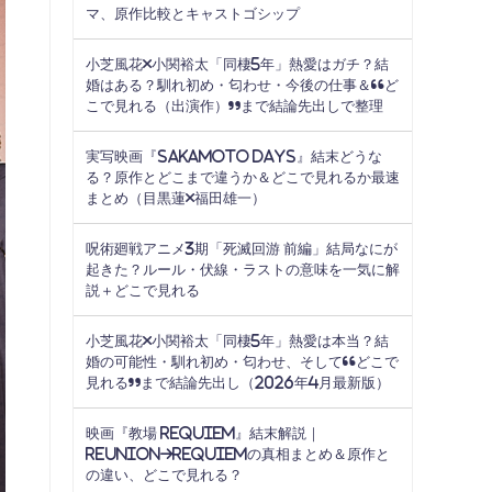
マ、原作比較とキャストゴシップ
小芝風花×小関裕太「同棲5年」熱愛はガチ？結
婚はある？馴れ初め・匂わせ・今後の仕事＆“ど
こで見れる（出演作）”まで結論先出しで整理
実写映画『SAKAMOTO DAYS』結末どうな
る？原作とどこまで違うか＆どこで見れるか最速
まとめ（目黒蓮×福田雄一）
呪術廻戦アニメ3期「死滅回游 前編」結局なにが
起きた？ルール・伏線・ラストの意味を一気に解
説＋どこで見れる
小芝風花×小関裕太「同棲5年」熱愛は本当？結
婚の可能性・馴れ初め・匂わせ、そして“どこで
見れる”まで結論先出し（2026年4月最新版）
映画『教場 Requiem』結末解説｜
Reunion→Requiemの真相まとめ＆原作と
の違い、どこで見れる？