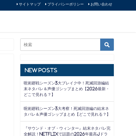
サイトマップ
プライバシーポリシー
お問い合わせ
New Posts
呪術廻戦シーズン3大ブレイク中！死滅回游編結
末ネタバレ＆声優ゴシップまとめ【2026最新・
どこで見れる？】
呪術廻戦シーズン3大考察！死滅回游編の結末ネ
タバレ＆声優ゴシップまとめ【どこで見れる？】
『サウンド・オブ・ウィンター』結末ネタバレ完
全解説！Netflixで話題の2026年最高Jドラ