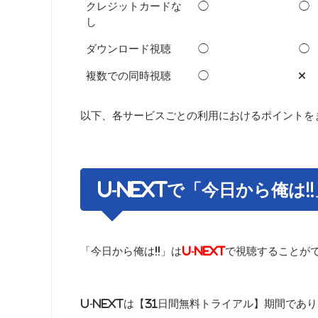
クレジットカードな
◯
◯
し
ダウンロード視聴
◯
◯
複数での同時視聴
◯
×
以下、各サービスごとの利用におけるポイントを
U-NEXTで「今日から俺は
「今日から俺は!!」は
U-NEXT
で視聴することが
U-NEXTは【31日間無料トライアル】期間であ