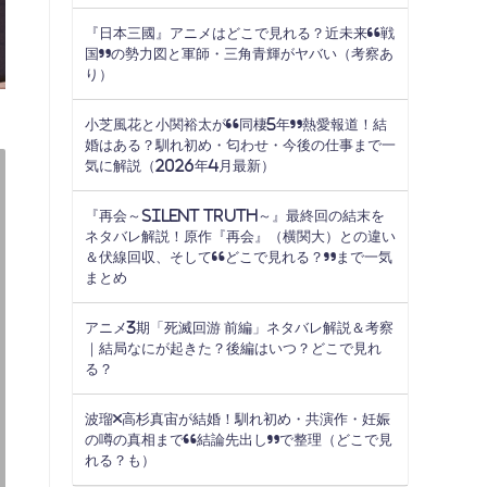
『日本三國』アニメはどこで見れる？近未来“戦
国”の勢力図と軍師・三角青輝がヤバい（考察あ
り）
小芝風花と小関裕太が“同棲5年”熱愛報道！結
婚はある？馴れ初め・匂わせ・今後の仕事まで一
気に解説（2026年4月最新）
『再会～Silent Truth～』最終回の結末を
ネタバレ解説！原作『再会』（横関大）との違い
＆伏線回収、そして“どこで見れる？”まで一気
まとめ
アニメ3期「死滅回游 前編」ネタバレ解説＆考察
｜結局なにが起きた？後編はいつ？どこで見れ
る？
波瑠×高杉真宙が結婚！馴れ初め・共演作・妊娠
の噂の真相まで“結論先出し”で整理（どこで見
れる？も）