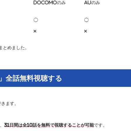
docomoのみ
auのみ
◯
◯
×
×
まとめました。
!!」全話無料視聴する
できます。
り、
31日間は全10話を無料で視聴することが可能
です。