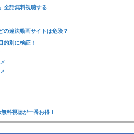
!」全話無料視聴する
どの違法動画サイトは危険？
目的別に検証！
メ
スメ
スメ
での無料視聴が一番お得！