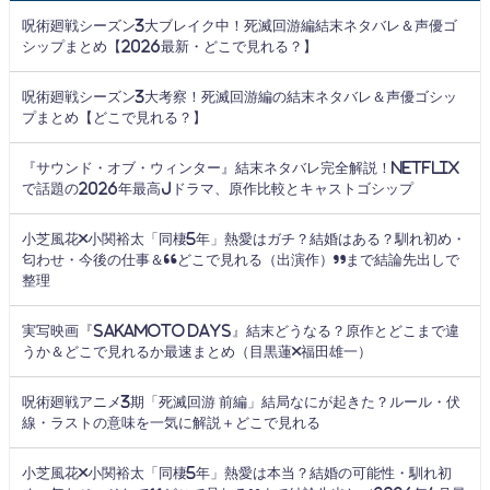
呪術廻戦シーズン3大ブレイク中！死滅回游編結末ネタバレ＆声優ゴ
シップまとめ【2026最新・どこで見れる？】
呪術廻戦シーズン3大考察！死滅回游編の結末ネタバレ＆声優ゴシッ
プまとめ【どこで見れる？】
『サウンド・オブ・ウィンター』結末ネタバレ完全解説！Netflix
で話題の2026年最高Jドラマ、原作比較とキャストゴシップ
小芝風花×小関裕太「同棲5年」熱愛はガチ？結婚はある？馴れ初め・
匂わせ・今後の仕事＆“どこで見れる（出演作）”まで結論先出しで
整理
実写映画『SAKAMOTO DAYS』結末どうなる？原作とどこまで違
うか＆どこで見れるか最速まとめ（目黒蓮×福田雄一）
呪術廻戦アニメ3期「死滅回游 前編」結局なにが起きた？ルール・伏
線・ラストの意味を一気に解説＋どこで見れる
小芝風花×小関裕太「同棲5年」熱愛は本当？結婚の可能性・馴れ初