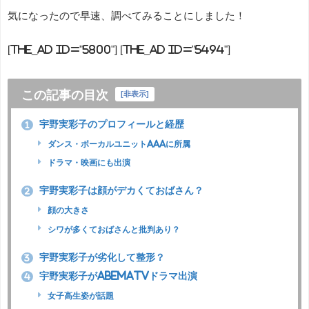
気になったので早速、調べてみることにしました！
[the_ad id="5800"] [the_ad id="5494"]
この記事の目次
[
非表示
]
宇野実彩子のプロフィールと経歴
1
ダンス・ボーカルユニットAAAに所属
ドラマ・映画にも出演
宇野実彩子は顔がデカくておばさん？
2
顔の大きさ
シワが多くておばさんと批判あり？
宇野実彩子が劣化して整形？
3
宇野実彩子がAbemaTVドラマ出演
4
女子高生姿が話題