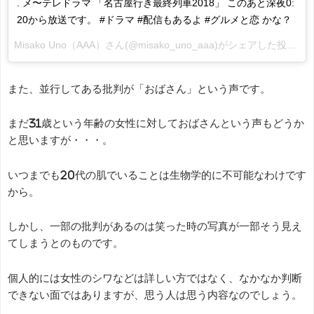
. メ〜テレドラマ 「名古屋行き最終列車2018」 このあと深夜0:
20から放送です。 #ドラマ #配信もあるよ #グルメと恋 かな？
Misako Uno（AAA）
さん(@misako_uno_aaa)がシェアした投稿 -
2
また、並行してある批判が「おばさん」という声です。
まだ31歳という年齢の女性に対しておばさんという声もどうか
と思いますが・・・。
いつまでも20代の肌でいることは生物学的に不可能なわけです
から。
しかし、一部の批判があるのは笑った時の写真が一部そう見え
てしまうとのものです。
個人的には女性のシワなどは詳しい方ではなく、なかなか判断
できない面ではありますが、思う人は思う内容なのでしょう。