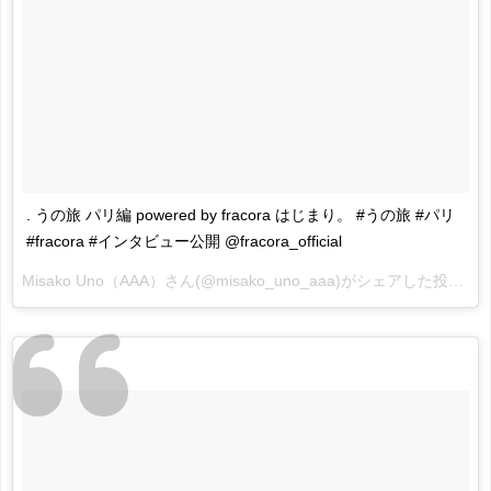
. うの旅 パリ編 powered by fracora はじまり。 #うの旅 #パリ
#fracora #インタビュー公開 @fracora_official
Misako Uno（AAA）
さん(@misako_uno_aaa)がシェアした投稿 -
2