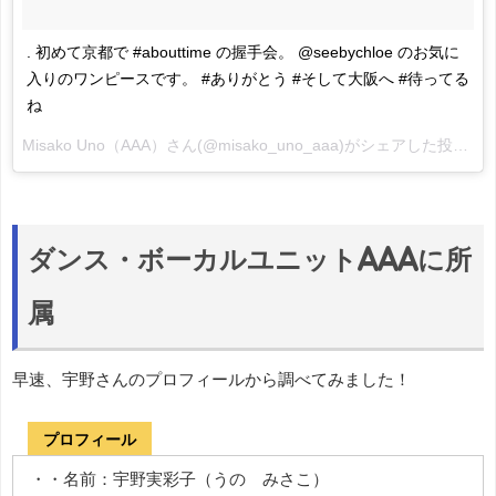
. 初めて京都で #abouttime の握手会。 @seebychloe のお気に
入りのワンピースです。 #ありがとう #そして大阪へ #待ってる
ね
Misako Uno（AAA）
さん(@misako_uno_aaa)がシェアした投稿 -
2
ダンス・ボーカルユニットAAAに所
属
早速、宇野さんのプロフィールから調べてみました！
プロフィール
・・名前：宇野実彩子（うの みさこ）