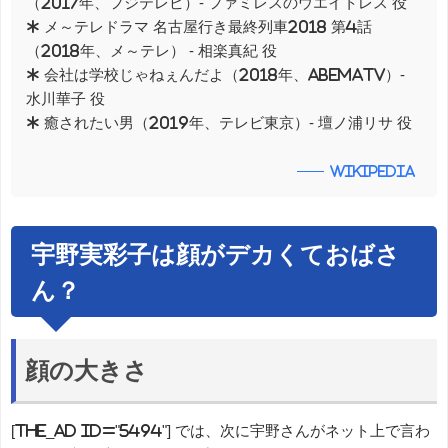
（2017年、フジテレビ）- ファミレスのウエイトレス 役
* メ～テレドラマ 名古屋行き最終列車2018 第4話
（2018年、メ～テレ） - 相楽真紀 役
* 会社は学校じゃねぇんだよ（2018年、AbemaTV）-
水川華子 役
* 癒されたい男（2019年、テレビ東京）- 壇ノ浦リサ 役
wikipedia
宇野実彩子は顔がデカくておばさ
ん？
顔の大きさ
[the_ad id="5494"] では、次に宇野さんがネット上で言わ