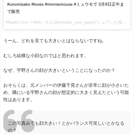
#unomisako #loves #minniemouse #ミュウモで 3月9日正午ま
で販売
Misako Uno（AAA）
さん(@misako_uno_aaa)がシェアした投稿 -
2
うーん、どれを見ても大きいとはならないですね。
むしろ結構な小顔なのではと思われます。
なぜ、宇野さんの顔が大きいということになったのか？
おそらくは、元メンバーの伊藤千晃さんが非常に顔が小さいた
め、隣にいる宇野さんの顔が想定的に大きく見えたという可能
性はあります。
この写真みても顔大きい！とかバランス可笑しいとかなる
の？