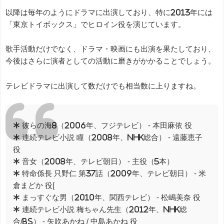
以降は毎年のようにドラマに出演しており、特に2013年には
「東京トイボックス」でヒロイン役を演じています。
歌手活動だけでなく、ドラマ・映画にも出演を果たしており、
今後はさらに演者としての活動に磨きがかかることでしょう。
テレビドラマに出演して数だけでも相当数に上りますね。
* 彼らの海8（2006年、フジテレビ） - 本田麻依 役
* 連続テレビ小説 瞳（2008年、NHK総合） - 遠藤恵子
役
* 音女（2008年、テレビ朝日） - 主役（5本）
* 特命係長 只野仁 第37話（2009年、テレビ朝日） - 米
倉まどか 役[
* まっすぐな男（2010年、関西テレビ） - 松嶋美奈 役
* 連続テレビ小説 梅ちゃん先生（2012年、NHK総
合/BS） - 矢吹あかね / 中島あかね 役