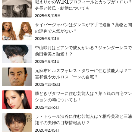
堀えりかのwikiプロフィールとカップがエロい？
身長と彼氏・結婚についても
2025年3月15日
サイバージャパンはダンスが下手で適当？薬物と闇
の評判で人気がない？
2025年3月11日
中山咲月はビアンで彼女がいる？ジェンダーレスで
前田希美と熱愛！？
2025年3月11日
元麻布ヒルズフォレストタワーに住む芸能人は？二
宮和也やカルロスゴーンの自宅？
2025年2月18日
勝どきザタワーに住む芸能人は？菜々緒の自宅マン
ションの噂についても！
2025年2月6日
ラ・トゥール渋谷に住む芸能人は？桐谷美玲と三浦
翔平の夫婦の目撃情報あり？
2020年2月5日