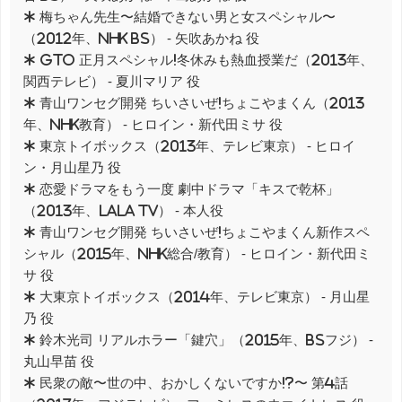
* 梅ちゃん先生〜結婚できない男と女スペシャル〜
（2012年、NHK BS） - 矢吹あかね 役
* GTO 正月スペシャル!冬休みも熱血授業だ（2013年、
関西テレビ） - 夏川マリア 役
* 青山ワンセグ開発 ちいさいぜ!ちょこやまくん（2013
年、NHK教育） - ヒロイン・新代田ミサ 役
* 東京トイボックス（2013年、テレビ東京） - ヒロイ
ン・月山星乃 役
* 恋愛ドラマをもう一度 劇中ドラマ「キスで乾杯」
（2013年、LaLa TV） - 本人役
* 青山ワンセグ開発 ちいさいぜ!ちょこやまくん新作スペ
シャル（2015年、NHK総合/教育） - ヒロイン・新代田ミ
サ 役
* 大東京トイボックス（2014年、テレビ東京） - 月山星
乃 役
* 鈴木光司 リアルホラー「鍵穴」（2015年、BSフジ） -
丸山早苗 役
* 民衆の敵〜世の中、おかしくないですか!?〜 第4話