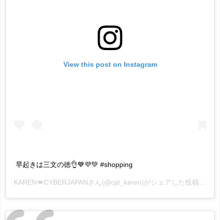
View this post on Instagram
早起きは三文の徳👌💙💜💚 #shopping
KAREN💋CYBERJAPAN
さん(@cjd_karen)がシェアした投稿 -
20