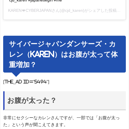
cjd_karen #japanesegirl #me
KAREN💋CYBERJAPAN
さん(@cjd_karen)がシェアした投稿 -
20
サイバージャパンダンサーズ・カ
レン（KAREN）はお腹が太って体
重増加？
[the_ad id="5494"]
お腹が太った？
非常にセクシーなカレンさんですが、一部では「お腹が太っ
た」という声が聞こえてきます。