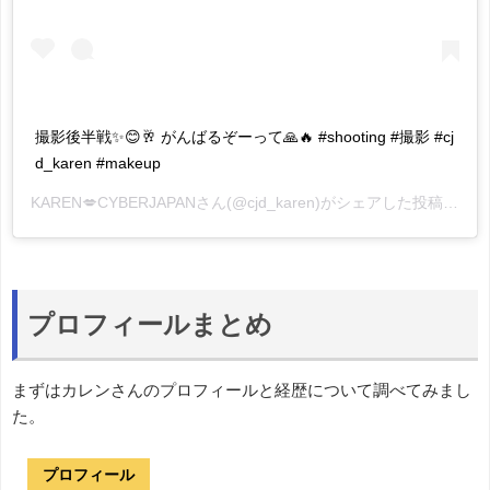
撮影後半戦✨😊🥂 がんばるぞーって🙏🔥 #shooting #撮影 #cj
d_karen #makeup
KAREN💋CYBERJAPAN
さん(@cjd_karen)がシェアした投稿 -
20
プロフィールまとめ
まずはカレンさんのプロフィールと経歴について調べてみまし
た。
プロフィール