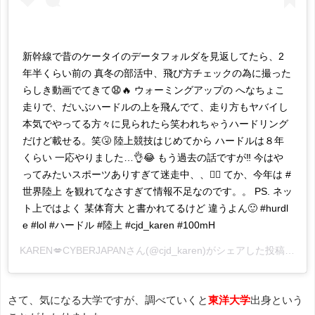
新幹線で昔のケータイのデータフォルダを見返してたら、2
年半くらい前の 真冬の部活中、飛び方チェックの為に撮った
らしき動画でてきて😧🔥 ウォーミングアップの へなちょこ
走りで、だいぶハードルの上を飛んでて、走り方もヤバイし
本気でやってる方々に見られたら笑われちゃうハードリング
だけど載せる。笑🤧 陸上競技はじめてから ハードルは８年
くらい 一応やりました…👌😂 もう過去の話ですが‼︎ 今はや
ってみたいスポーツありすぎて迷走中、、🏃‍♀️ てか、今年は #
世界陸上 を観れてなさすぎて情報不足なのです。。 PS. ネッ
ト上ではよく 某体育大 と書かれてるけど 違うよん🙂 #hurdl
e #lol #ハードル #陸上 #cjd_karen #100mH
KAREN💋CYBERJAPAN
さん(@cjd_karen)がシェアした投稿 -
20
さて、気になる大学ですが、調べていくと
東洋大学
出身という