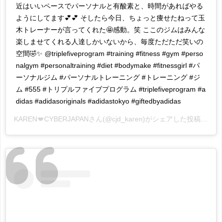
近はいいペースでパーソナルと有酸素と、時間があればやる
ようにしてます💕💕 そしたら今日、ちょっと痩せたねって玉
木トレーナーが言ってくれた🤩感動。笑 ここのジムはみんな
楽しませてくれる人達しかいないから、毎度ただただ笑いの
空間🤣✨ @triplefiveprogram #training #fitness #gym #perso
nalgym #personaltraining #diet #bodymake #fitnessgirl #パ
ーソナルジム #パーソナルトレーニング #トレーニング #ジ
ム #555 #トリプルファイブプログラム #triplefiveprogram #a
didas #adidasoriginals #adidastokyo #giftedbyadidas
KAREN💋CYBERJAPAN
さん(@cjd_karen)がシェアした投稿 -
20