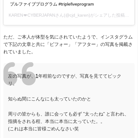
プルファイブプログラム #triplefiveprogram
KAREN💋CYBERJAPAN
さん(@cjd_karen)がシェアした投稿 -
20
ただ、ご本人が体型を気にされていたようで、インスタグラム
で下記の文章と共に「ビフォー」「アフター」の写真を掲載さ
れていました。
左の写真が、1年程前なのですが、写真を見ててビック
リ。
知らぬ間にこんなにも太っていたのかと
周りの皆からも、誰に会っても必ず "太ったね" と言われ、
指摘をされる程、本当に本当に太っていた。。
(これは本当に皆様ごめんなさい笑