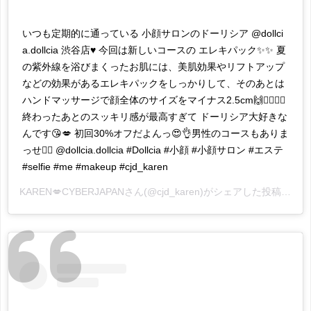
いつも定期的に通っている 小顔サロンのドーリシア @dollci
a.dollcia 渋谷店♥️ 今回は新しいコースの エレキパック✨✨ 夏
の紫外線を浴びまくったお肌には、美肌効果やリフトアップ
などの効果があるエレキパックをしっかりして、そのあとは
ハンドマッサージで顔全体のサイズをマイナス2.5cm🙌💆🏼‍♀️✨
終わったあとのスッキリ感が最高すぎて ドーリシア大好きな
んです😘💋 初回30%オフだよんっ😍👌男性のコースもありま
っせ🙆‍♂️ @dollcia.dollcia #Dollcia #小顔 #小顔サロン #エステ
#selfie #me #makeup #cjd_karen
KAREN💋CYBERJAPAN
さん(@cjd_karen)がシェアした投稿 -
20