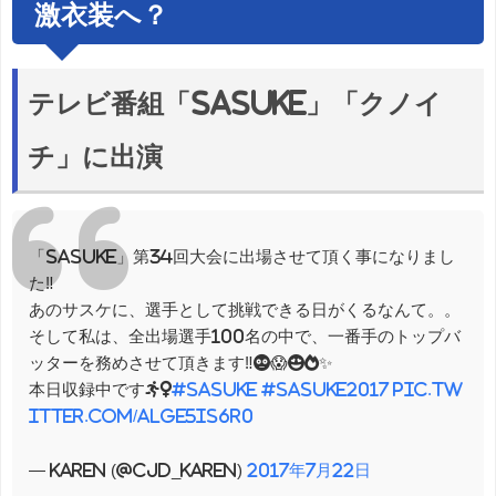
激衣装へ？
テレビ番組「SASUKE」「クノイ
チ」に出演
「SASUKE」第34回大会に出場させて頂く事になりまし
た‼️
あのサスケに、選手として挑戦できる日がくるなんて。。
そして私は、全出場選手100名の中で、一番手のトップバ
ッターを務めさせて頂きます‼︎😳😱😍🔥✨
本日収録中です🏃‍♀️
#SASUKE
#SASUKE2017
pic.tw
itter.com/aLGE5Is6r0
— KAREN (@cjd_karen)
2017年7月22日