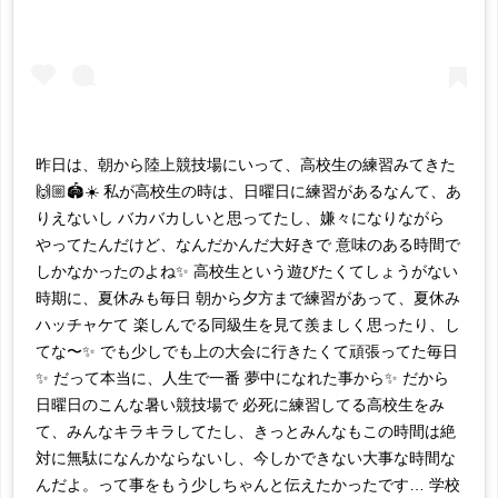
昨日は、朝から陸上競技場にいって、高校生の練習みてきた
🙌🏼🏟☀️ 私が高校生の時は、日曜日に練習があるなんて、あ
りえないし バカバカしいと思ってたし、嫌々になりながら
やってたんだけど、なんだかんだ大好きで 意味のある時間で
しかなかったのよね✨ 高校生という遊びたくてしょうがない
時期に、夏休みも毎日 朝から夕方まで練習があって、夏休み
ハッチャケて 楽しんでる同級生を見て羨ましく思ったり、し
てな〜✨ でも少しでも上の大会に行きたくて頑張ってた毎日
✨ だって本当に、人生で一番 夢中になれた事から✨ だから
日曜日のこんな暑い競技場で 必死に練習してる高校生をみ
て、みんなキラキラしてたし、きっとみんなもこの時間は絶
対に無駄になんかならないし、今しかできない大事な時間な
んだよ。って事をもう少しちゃんと伝えたかったです… 学校