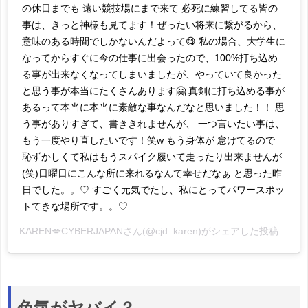
の休日までも 遠い競技場にまで来て 必死に練習してる皆の
事は、きっと神様も見てます！ぜったい将来に繋がるから、
意味のある時間でしかないんだよって😋 私の場合、大学生に
なってからすぐに今の仕事に出会ったので、100%打ち込め
る事が出来なくなってしまいましたが、やっていて良かった
と思う事が本当にたくさんあります🤗 真剣に打ち込める事が
あるって本当に本当に素敵な事なんだなと思いました！！ 思
う事がありすぎて、書ききれませんが、 一つ言いたい事は、
もう一度やり直したいです！笑w もう身体が 怠けてるので
恥ずかしくて私はもうスパイク履いて走ったり出来ませんが
(笑)日曜日にこんな所に来れるなんて幸せだなぁ と思った昨
日でした。。♡ すごく元気でたし、私にとってパワースポッ
トてきな場所です。。♡
KAREN💋CYBERJAPAN
さん(@cjd_karen)がシェアした投稿 -
20
色気がヤバイ？