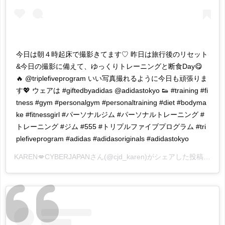
今日は朝４時起床で撮影きてます♡ 昨日は旅行後のリセット
&今日の撮影に備えて、ゆっくりトレーニングと断食Day😋
🔥 @triplefiveprogram いい写真撮れるように今日も頑張りま
す💖 ウェアは #giftedbyadidas @adidastokyo 👟 #training #fi
tness #gym #personalgym #personaltraining #diet #bodyma
ke #fitnessgirl #パーソナルジム #パーソナルトレーニング #
トレーニング #ジム #555 #トリプルファイブプログラム #tri
plefiveprogram #adidas #adidasoriginals #adidastokyo
KAREN💋CYBERJAPAN
さん(@cjd_karen)がシェアした投稿 -
20