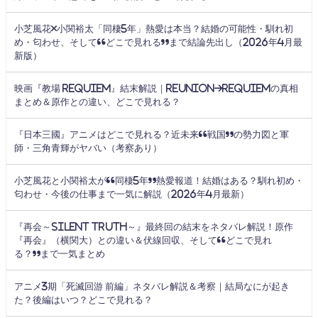
小芝風花×小関裕太「同棲5年」熱愛は本当？結婚の可能性・馴れ初
め・匂わせ、そして“どこで見れる”まで結論先出し（2026年4月最
新版）
映画『教場 Requiem』結末解説｜Reunion→Requiemの真相
まとめ＆原作との違い、どこで見れる？
『日本三國』アニメはどこで見れる？近未来“戦国”の勢力図と軍
師・三角青輝がヤバい（考察あり）
小芝風花と小関裕太が“同棲5年”熱愛報道！結婚はある？馴れ初め・
匂わせ・今後の仕事まで一気に解説（2026年4月最新）
『再会～Silent Truth～』最終回の結末をネタバレ解説！原作
『再会』（横関大）との違い＆伏線回収、そして“どこで見れ
る？”まで一気まとめ
アニメ3期「死滅回游 前編」ネタバレ解説＆考察｜結局なにが起き
た？後編はいつ？どこで見れる？