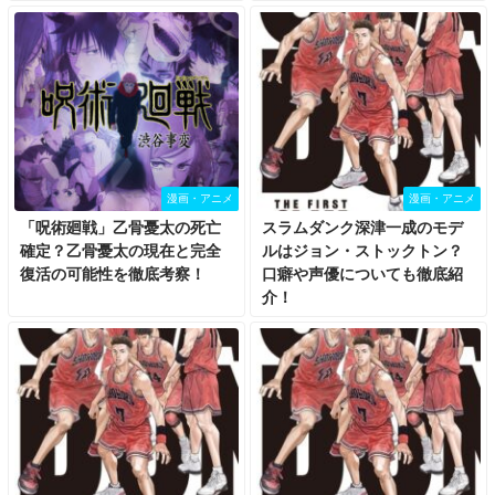
漫画・アニメ
漫画・アニメ
「呪術廻戦」乙骨憂太の死亡
スラムダンク深津一成のモデ
確定？乙骨憂太の現在と完全
ルはジョン・ストックトン？
復活の可能性を徹底考察！
口癖や声優についても徹底紹
介！