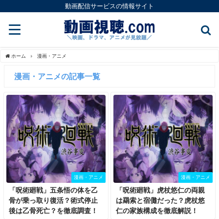
動画配信サービスの情報サイト
ホーム
漫画・アニメ
漫画・アニメの記事一覧
漫画・アニメ
漫画・アニメ
「呪術廻戦」五条悟の体を乙
「呪術廻戦」虎杖悠仁の両親
骨が乗っ取り復活？術式停止
は羂索と宿儺だった？虎杖悠
後は乙骨死亡？を徹底調査！
仁の家族構成を徹底解説！