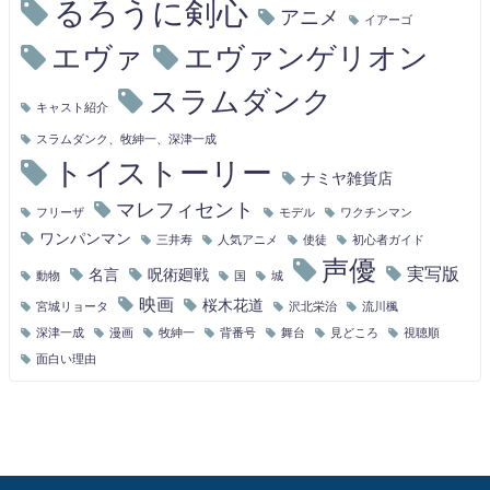
るろうに剣心
アニメ
イアーゴ
エヴァ
エヴァンゲリオン
スラムダンク
キャスト紹介
スラムダンク、牧紳一、深津一成
トイストーリー
ナミヤ雑貨店
マレフィセント
フリーザ
モデル
ワクチンマン
ワンパンマン
三井寿
人気アニメ
使徒
初心者ガイド
声優
実写版
名言
呪術廻戦
動物
国
城
映画
桜木花道
宮城リョータ
沢北栄治
流川楓
深津一成
漫画
牧紳一
背番号
舞台
見どころ
視聴順
面白い理由