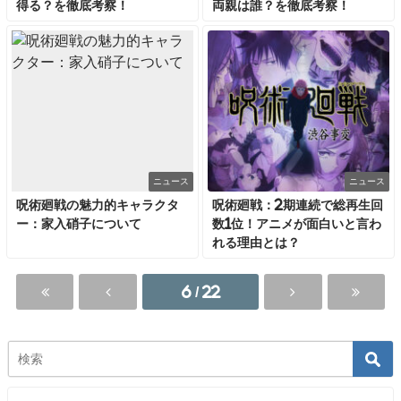
得る？を徹底考察！
両親は誰？を徹底考察！
ニュース
ニュース
呪術廻戦の魅力的キャラクタ
呪術廻戦：2期連続で総再生回
ー：家入硝子について
数1位！アニメが面白いと言わ
れる理由とは？
6 / 22