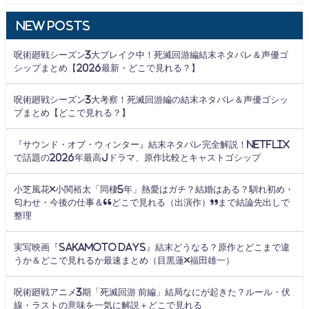
New Posts
呪術廻戦シーズン3大ブレイク中！死滅回游編結末ネタバレ＆声優ゴ
シップまとめ【2026最新・どこで見れる？】
呪術廻戦シーズン3大考察！死滅回游編の結末ネタバレ＆声優ゴシッ
プまとめ【どこで見れる？】
『サウンド・オブ・ウィンター』結末ネタバレ完全解説！Netflix
で話題の2026年最高Jドラマ、原作比較とキャストゴシップ
小芝風花×小関裕太「同棲5年」熱愛はガチ？結婚はある？馴れ初め・
匂わせ・今後の仕事＆“どこで見れる（出演作）”まで結論先出しで
整理
実写映画『SAKAMOTO DAYS』結末どうなる？原作とどこまで違
うか＆どこで見れるか最速まとめ（目黒蓮×福田雄一）
呪術廻戦アニメ3期「死滅回游 前編」結局なにが起きた？ルール・伏
線・ラストの意味を一気に解説＋どこで見れる