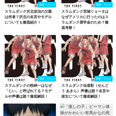
漫画・アニメ
漫画・アニメ
スラムダンク沢北栄治の父親
スラムダンク宮城リョータは
は何者？沢北の名言やモデル
なぜアメリカに行ったのはス
についても徹底紹介！
ラムダンク奨学金のため？徹
底考察！
漫画・アニメ
漫画・アニメ
スラムダンクの牧紳一はなぜ
スラムダンク仙道彰（せんど
「じい」と呼ばれてる？モデ
う あきら）声優は誰？名言や
ルや声優は誰？徹底解説！
彼女について徹底解説！