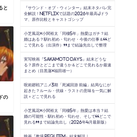
ると
『サウンド・オブ・ウィンター』結末ネタバレ完
全解説！Netflixで話題の2026年最高Jドラ
マ、原作比較とキャストゴシップ
小芝風花×小関裕太「同棲5年」熱愛はガチ？結
婚はある？馴れ初め・匂わせ・今後の仕事＆“ど
こで見れる（出演作）”まで結論先出しで整理
実写映画『SAKAMOTO DAYS』結末どうな
る？原作とどこまで違うか＆どこで見れるか最速
まとめ（目黒蓮×福田雄一）
呪術廻戦アニメ3期「死滅回游 前編」結局なにが
起きた？ルール・伏線・ラストの意味を一気に解
ドの
説＋どこで見れる
小芝風花×小関裕太「同棲5年」熱愛は本当？結
婚の可能性・馴れ初め・匂わせ、そして“どこで
見れる”まで結論先出し（2026年4月最新版）
映画『教場 Requiem』結末解説｜