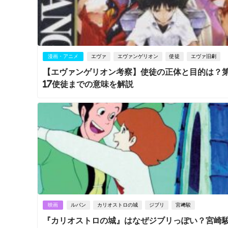
漫画・アニメ
エヴァ
エヴァンゲリオン
使徒
エヴァ旧劇
【エヴァンゲリオン考察】使徒の正体と目的は？第
17使徒までの意味を解説
映画
ルパン
カリオストロの城
ジブリ
宮﨑駿
『カリオストロの城』はなぜジブリっぽい？宮崎