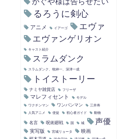
かぐや様は告らせたい
るろうに剣心
エヴァ
アニメ
イアーゴ
エヴァンゲリオン
キャスト紹介
スラムダンク
スラムダンク、牧紳一、深津一成
トイストーリー
ナミヤ雑貨店
フリーザ
マレフィセント
モデル
ワンパンマン
ワクチンマン
三井寿
人気アニメ
使徒
初心者ガイド
動物
声優
名言
呪術廻戦
国
城
実写版
映画
宮城リョータ
桜木花道