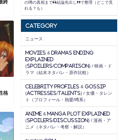
最終
の噂の真相まで“結論先出し”で整理（どこで見
れる？も）
Category
ニュース
Movies & Dramas Ending
Explained
(Spoilers/Comparison) / 映画・ド
ラマ（結末ネタバレ・原作比較）
Celebrity Profiles & Gossip
性格
(Actresses/Talents) / 女優・タレン
ト（プロフィール・熱愛/噂系）
Anime & Manga Plot Explained
(Spoilers/Discussion) / 漫画・ア
ニメ（ネタバレ・考察・解説）