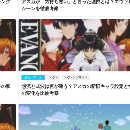
ラング
アスカが「気持ち悪い」と言った理由とは？エヴァ
シーンを徹底考察！
漫画・アニメ
エヴァ
エヴァンゲリオン
ンの和
惣流と式波は何が違う？アスカの新旧キャラ設定と
の変化を比較考察