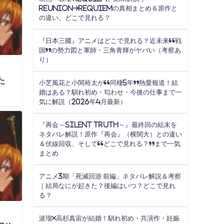
Reunion→Requiemの真相まとめ＆原作と
の違い、どこで見れる？
『日本三國』アニメはどこで見れる？近未来“戦
国”の勢力図と軍師・三角青輝がヤバい（考察あ
り）
た
小芝風花と小関裕太が“同棲5年”熱愛報道！結
婚はある？馴れ初め・匂わせ・今後の仕事まで一
気に解説（2026年4月最新）
『再会～Silent Truth～』最終回の結末を
ネタバレ解説！原作『再会』（横関大）との違い
＆伏線回収、そして“どこで見れる？”まで一気
まとめ
アニメ3期「死滅回游 前編」ネタバレ解説＆考察
｜結局なにが起きた？後編はいつ？どこで見れ
る？
波瑠×高杉真宙が結婚！馴れ初め・共演作・妊娠