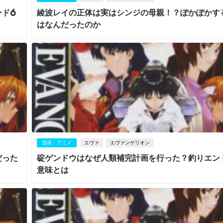
ンド6
綾波レイの正体は実はシンジの母親！？ぽかぽかす
はなんだったのか
漫画・アニメ
エヴァ
エヴァンゲリオン
だった
碇ゲンドウはなぜ人類補完計画を行った？釣りエン
意味とは