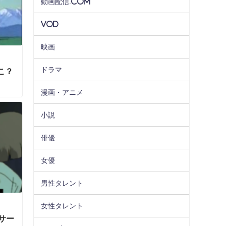
動画配信.com
VOD
映画
ドラマ
こ？
漫画・アニメ
小説
俳優
女優
男性タレント
女性タレント
サー