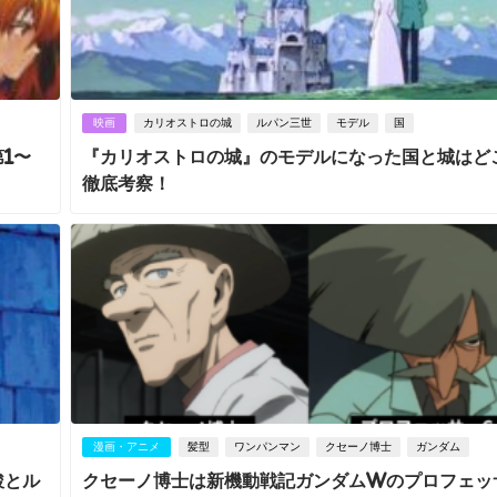
映画
カリオストロの城
ルパン三世
モデル
国
1〜
『カリオストロの城』のモデルになった国と城はど
徹底考察！
漫画・アニメ
髪型
ワンパンマン
クセーノ博士
ガンダム
駿とル
クセーノ博士は新機動戦記ガンダムWのプロフェッ