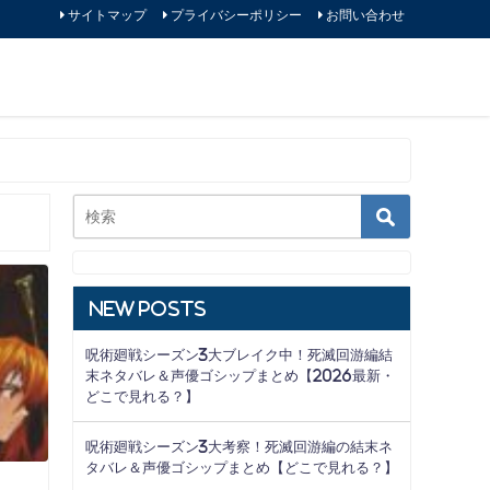
サイトマップ
プライバシーポリシー
お問い合わせ
New Posts
呪術廻戦シーズン3大ブレイク中！死滅回游編結
末ネタバレ＆声優ゴシップまとめ【2026最新・
どこで見れる？】
呪術廻戦シーズン3大考察！死滅回游編の結末ネ
タバレ＆声優ゴシップまとめ【どこで見れる？】