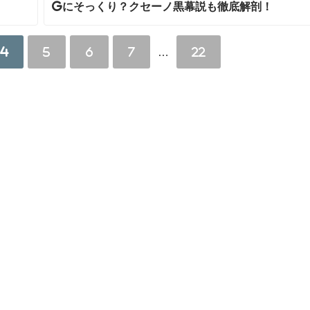
Gにそっくり？クセーノ黒幕説も徹底解剖！
4
5
6
7
…
22