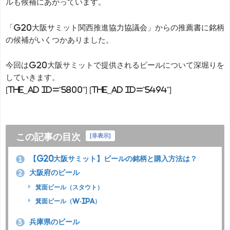
ルも候補にあがっています。
「G20大阪サミット関西推進協力協議会」からの推薦書に銘柄
の候補がいくつかありました。
今回はG20大阪サミットで提供されるビールについて深堀りを
していきます。
[the_ad id="5800"] [the_ad id="5494"]
この記事の目次
[
非表示
]
【G20大阪サミット】ビールの銘柄と購入方法は？
1
大阪府のビール
2
箕面ビール（スタウト）
箕面ビール（W-IPA）
兵庫県のビール
3