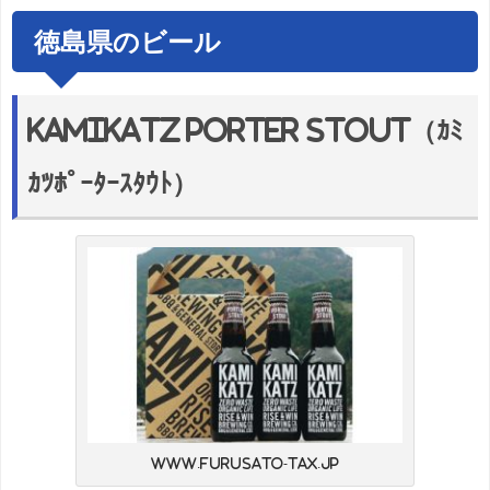
徳島県のビール
KAMIKATZ PORTER STOUT（ｶﾐ
ｶﾂﾎﾟｰﾀｰｽﾀｳﾄ）
www.furusato-tax.jp