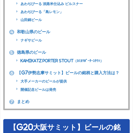
あわぢびーる 淡路米仕込み ピルスナー
あわぢびーる「島レモン」
山田錦ビール
和歌山県のビール
4
ナギサビール
徳島県のビール
5
KAMIKATZ PORTER STOUT（ｶﾐｶﾂﾎﾟｰﾀｰｽﾀｳﾄ）
【G7伊勢志摩サミット】ビールの銘柄と購入方法は？
6
大手メーカーのビールが提供
開催記念ビールは発売
まとめ
7
【G20大阪サミット】ビールの銘