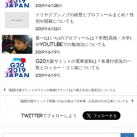
2019年6月28日
イリヤクブシノブの経歴とプロフィールまとめ！性
別や国籍についても
2019年6月12日
葉一(はいち)のプロフィールは？学歴(高校・大学)
やyoutubeでの勉強法についても
2019年6月9日
G20大阪サミットの電車規制は？各運行状況の一
覧とロッカー・ゴミ箱についても
2019年6月9日
G20大阪サミットのワインの銘柄(ブランド)は？購入方法と製造元についても
G20大阪サミットで首脳へのお土産は？日本酒・記念品や公式土産についても
Twitterでフォローしよう