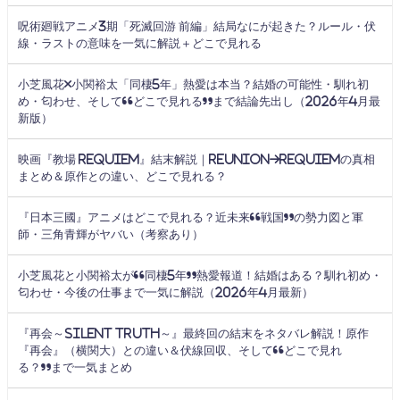
呪術廻戦アニメ3期「死滅回游 前編」結局なにが起きた？ルール・伏
線・ラストの意味を一気に解説＋どこで見れる
小芝風花×小関裕太「同棲5年」熱愛は本当？結婚の可能性・馴れ初
め・匂わせ、そして“どこで見れる”まで結論先出し（2026年4月最
新版）
映画『教場 Requiem』結末解説｜Reunion→Requiemの真相
まとめ＆原作との違い、どこで見れる？
『日本三國』アニメはどこで見れる？近未来“戦国”の勢力図と軍
師・三角青輝がヤバい（考察あり）
小芝風花と小関裕太が“同棲5年”熱愛報道！結婚はある？馴れ初め・
匂わせ・今後の仕事まで一気に解説（2026年4月最新）
『再会～Silent Truth～』最終回の結末をネタバレ解説！原作
『再会』（横関大）との違い＆伏線回収、そして“どこで見れ
る？”まで一気まとめ