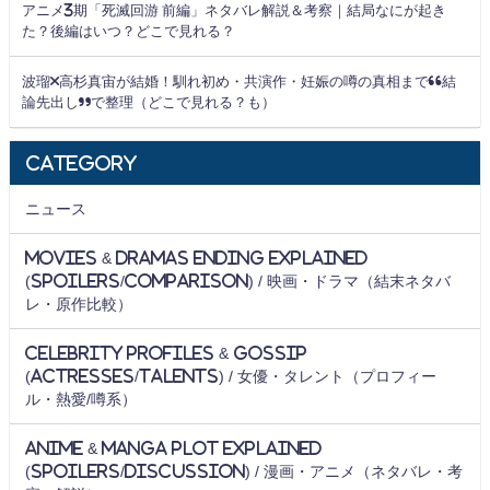
アニメ3期「死滅回游 前編」ネタバレ解説＆考察｜結局なにが起き
た？後編はいつ？どこで見れる？
波瑠×高杉真宙が結婚！馴れ初め・共演作・妊娠の噂の真相まで“結
論先出し”で整理（どこで見れる？も）
Category
ニュース
Movies & Dramas Ending Explained
(Spoilers/Comparison) / 映画・ドラマ（結末ネタバ
レ・原作比較）
Celebrity Profiles & Gossip
(Actresses/Talents) / 女優・タレント（プロフィー
ル・熱愛/噂系）
Anime & Manga Plot Explained
(Spoilers/Discussion) / 漫画・アニメ（ネタバレ・考