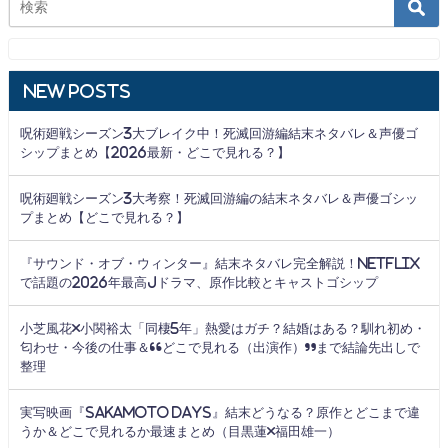
New Posts
呪術廻戦シーズン3大ブレイク中！死滅回游編結末ネタバレ＆声優ゴ
シップまとめ【2026最新・どこで見れる？】
呪術廻戦シーズン3大考察！死滅回游編の結末ネタバレ＆声優ゴシッ
プまとめ【どこで見れる？】
『サウンド・オブ・ウィンター』結末ネタバレ完全解説！Netflix
で話題の2026年最高Jドラマ、原作比較とキャストゴシップ
小芝風花×小関裕太「同棲5年」熱愛はガチ？結婚はある？馴れ初め・
匂わせ・今後の仕事＆“どこで見れる（出演作）”まで結論先出しで
整理
実写映画『SAKAMOTO DAYS』結末どうなる？原作とどこまで違
うか＆どこで見れるか最速まとめ（目黒蓮×福田雄一）