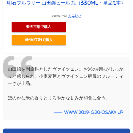
明石ブルワリー 山田錦ビール 瓶（330ml・単品/1本）
posted with
カエレバ
楽天市場で購入
Amazonで購入
山田錦を副原料としたヴァイツェン。お米の後味がしっか
りと感じられ、⼩⻨⻨芽とヴァイツェン酵⺟のフルーティ
ーさが上品。
ほのかな⽶の⾹りとまろやかな甘みが和食に合う。
www.2019-g20-osaka.jp