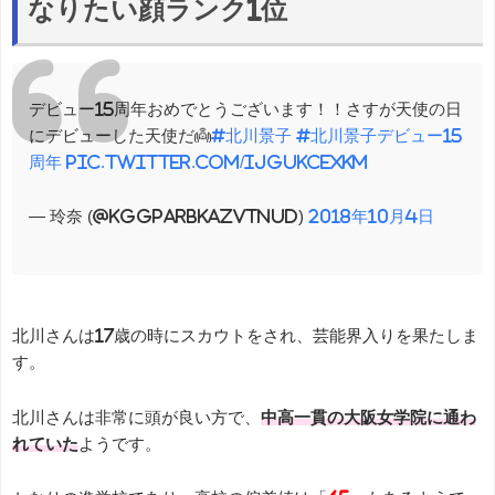
なりたい顔ランク1位
デビュー15周年おめでとうございます！！さすが天使の日
にデビューした天使だ👼
#北川景子
#北川景子デビュー15
周年
pic.twitter.com/IjGuKceXKm
— 玲奈 (@kggPARBKAZvTNUd)
2018年10月4日
北川さんは17歳の時にスカウトをされ、芸能界入りを果たしま
す。
北川さんは非常に頭が良い方で、
中高一貫の大阪女学院に通わ
れていた
ようです。