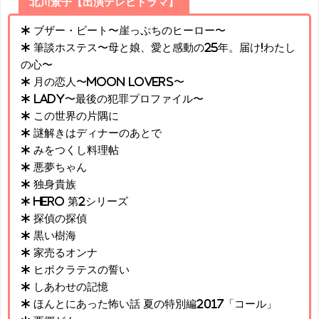
北川景子【出演テレビドラマ】
* ブザー・ビート〜崖っぷちのヒーロー〜
* 筆談ホステス〜母と娘、愛と感動の25年。届け!わたし
の心〜
* 月の恋人〜Moon Lovers〜
* LADY〜最後の犯罪プロファイル〜
* この世界の片隅に
* 謎解きはディナーのあとで
* みをつくし料理帖
* 悪夢ちゃん
* 独身貴族
* HERO 第2シリーズ
* 探偵の探偵
* 黒い樹海
* 家売るオンナ
* ヒポクラテスの誓い
* しあわせの記憶
* ほんとにあった怖い話 夏の特別編2017「コール」