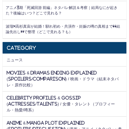
アニメ3期「死滅回游 前編」ネタバレ解説＆考察｜結局なにが起き
た？後編はいつ？どこで見れる？
波瑠×高杉真宙が結婚！馴れ初め・共演作・妊娠の噂の真相まで“結
論先出し”で整理（どこで見れる？も）
Category
ニュース
Movies & Dramas Ending Explained
(Spoilers/Comparison) / 映画・ドラマ（結末ネタバ
レ・原作比較）
Celebrity Profiles & Gossip
(Actresses/Talents) / 女優・タレント（プロフィー
ル・熱愛/噂系）
Anime & Manga Plot Explained
(Spoilers/Discussion) / 漫画・アニメ（ネタバレ・考