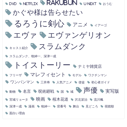
RAKUBUN
DVD
Netflix
U-NEXT
おうむ
かぐや様は告らせたい
るろうに剣心
アニメ
イアーゴ
エヴァ
エヴァンゲリオン
スラムダンク
キャスト紹介
スラムダンク、牧紳一、深津一成
トイストーリー
ナミヤ雑貨店
マレフィセント
フリーザ
モデル
ワクチンマン
ワンパンマン
三井寿
人気アニメ
使徒
初心者ガイド
声優
実写版
名言
呪術廻戦
動物
国
城
映画
桜木花道
宮城リョータ
沢北栄治
流川楓
深津一成
漫画
牧紳一
背番号
舞台
見どころ
視聴順
面白い理由