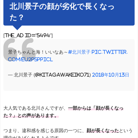
北川景子の顔が劣化で長くなっ
た？
[the_ad id="5494"]
景子ちゃんと海！いいなあ～
#北川景子
pic.twitter.
com/EU2p5PpIcL
— 北川景子 (@kitagawakeiko71)
2018年10月13日
大人気である北川さんですが、
一部からは「顔が長くなっ
た？」との声があります。
つまり、違和感を感じる原因の一つに、
顔が長くなった
という
理由があげられるようです。