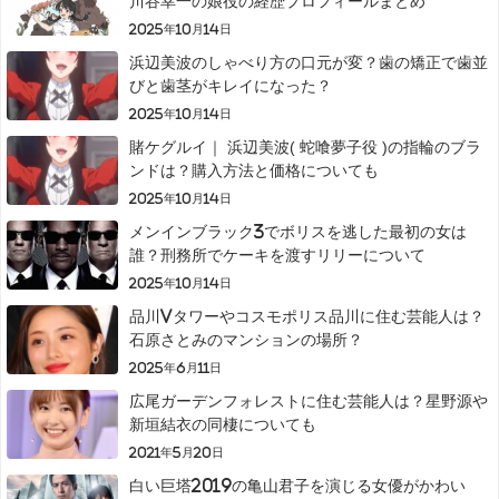
川谷幸一の娘役の経歴プロフィールまとめ
2025年10月14日
浜辺美波のしゃべり方の口元が変？歯の矯正で歯並
びと歯茎がキレイになった？
2025年10月14日
賭ケグルイ｜ 浜辺美波( 蛇喰夢子役 )の指輪のブラ
ンドは？購入方法と価格についても
2025年10月14日
メンインブラック3でボリスを逃した最初の女は
誰？刑務所でケーキを渡すリリーについて
2025年10月14日
品川Vタワーやコスモポリス品川に住む芸能人は？
石原さとみのマンションの場所？
2025年6月11日
広尾ガーデンフォレストに住む芸能人は？星野源や
新垣結衣の同棲についても
2021年5月20日
白い巨塔2019の亀山君子を演じる女優がかわい