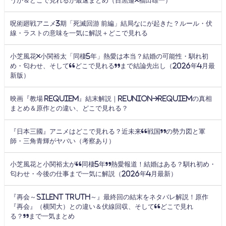
うか＆どこで見れるか最速まとめ（目黒蓮×福田雄一）
呪術廻戦アニメ3期「死滅回游 前編」結局なにが起きた？ルール・伏
線・ラストの意味を一気に解説＋どこで見れる
小芝風花×小関裕太「同棲5年」熱愛は本当？結婚の可能性・馴れ初
め・匂わせ、そして“どこで見れる”まで結論先出し（2026年4月最
新版）
映画『教場 Requiem』結末解説｜Reunion→Requiemの真相
まとめ＆原作との違い、どこで見れる？
『日本三國』アニメはどこで見れる？近未来“戦国”の勢力図と軍
師・三角青輝がヤバい（考察あり）
小芝風花と小関裕太が“同棲5年”熱愛報道！結婚はある？馴れ初め・
匂わせ・今後の仕事まで一気に解説（2026年4月最新）
『再会～Silent Truth～』最終回の結末をネタバレ解説！原作
『再会』（横関大）との違い＆伏線回収、そして“どこで見れ
る？”まで一気まとめ