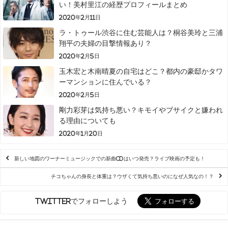
い！美村里江の経歴プロフィールまとめ
2020年2月11日
ラ・トゥール渋谷に住む芸能人は？桐谷美玲と三浦
翔平の夫婦の目撃情報あり？
2020年2月5日
玉木宏と木南晴夏の自宅はどこ？都内の豪邸かタワ
ーマンションに住んでいる？
2020年2月5日
剛力彩芽は気持ち悪い？キモイやブサイクと嫌われ
る理由についても
2020年1月20日
新しい地図のワーナーミュージックでの新曲CDはいつ発売？ライブ映画の予定も！
チコちゃんの身長と体重は？ウザくて気持ち悪いのになぜ人気なの！？
Twitterでフォローしよう