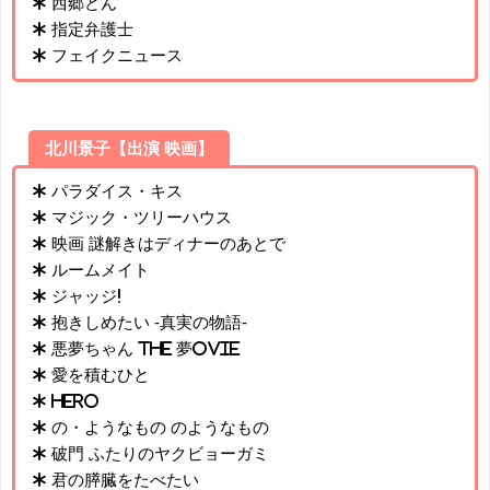
* 西郷どん
* 指定弁護士
* フェイクニュース
北川景子【出演 映画】
* パラダイス・キス
* マジック・ツリーハウス
* 映画 謎解きはディナーのあとで
* ルームメイト
* ジャッジ!
* 抱きしめたい -真実の物語-
* 悪夢ちゃん The 夢ovie
* 愛を積むひと
* HERO
* の・ようなもの のようなもの
* 破門 ふたりのヤクビョーガミ
* 君の膵臓をたべたい