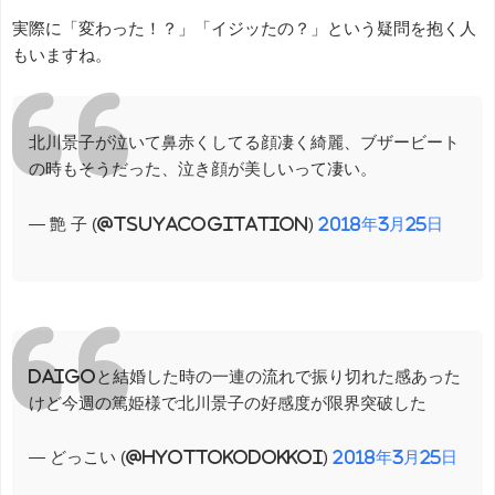
実際に「変わった！？」「イジッたの？」という疑問を抱く人
もいますね。
北川景子が泣いて鼻赤くしてる顔凄く綺麗、ブザービート
の時もそうだった、泣き顔が美しいって凄い。
— 艶 子 (@tsuyacogitation)
2018年3月25日
DAIGOと結婚した時の一連の流れで振り切れた感あった
けど今週の篤姫様で北川景子の好感度が限界突破した
— どっこい (@HyottokoDokkoi)
2018年3月25日