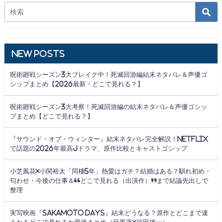
New Posts
呪術廻戦シーズン3大ブレイク中！死滅回游編結末ネタバレ＆声優ゴ
シップまとめ【2026最新・どこで見れる？】
呪術廻戦シーズン3大考察！死滅回游編の結末ネタバレ＆声優ゴシッ
プまとめ【どこで見れる？】
『サウンド・オブ・ウィンター』結末ネタバレ完全解説！Netflix
で話題の2026年最高Jドラマ、原作比較とキャストゴシップ
小芝風花×小関裕太「同棲5年」熱愛はガチ？結婚はある？馴れ初め・
匂わせ・今後の仕事＆“どこで見れる（出演作）”まで結論先出しで
整理
実写映画『SAKAMOTO DAYS』結末どうなる？原作とどこまで違