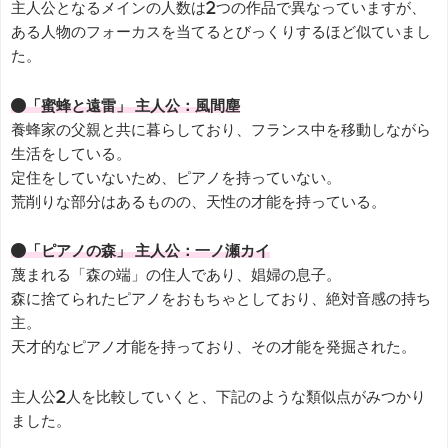
主人公となるメインの人数は2つの作品で異なっていますが、
ある人物のフォーカスを当てるとびっくりするほど似ていまし
た。
●「蜜蜂と遠雷」 主人公：風間塵
養蜂家の父親と共に暮らしており、フランス中を移動しながら
生活をしている。
定住をしていないため、ピアノを持っていない。
荒削りな部分はあるものの、天性の才能を持っている。
●「ピアノの森」 主人公：一ノ瀬カイ
蔑まれる「森の端」の住人であり、娼婦の息子。
森に捨てられたピアノをおもちゃとしており、絶対音感の持ち
主。
天才的なピアノ才能を持っており、その才能を発掘された。
主人公2人を比較していくと、下記のような類似点がみつかり
ました。