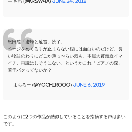
— さわ (@krsw4a)
June 24, 2018
恩田陸「蜜蜂と遠雷」読了。
ページをめくる手が止まらない程には面白いのだけど、長
い物語のわりにどこか薄っぺらい気も。本屋大賞最近イマ
イチ、再読はしそうにない。というかこれ「ピアノの森」
若干パクってないか？
— よちろー (@yochirooo)
June 6, 2019
このように2つの作品が酷似していることを指摘する声は多い
です。