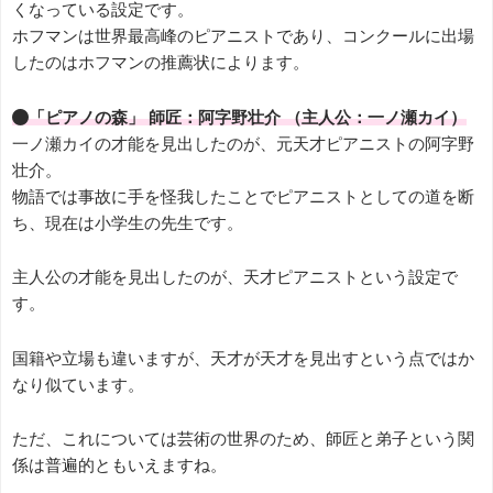
くなっている設定です。
ホフマンは世界最高峰のピアニストであり、コンクールに出場
したのはホフマンの推薦状によります。
●「ピアノの森」 師匠：阿字野壮介 （主人公：一ノ瀬カイ）
一ノ瀬カイの才能を見出したのが、元天才ピアニストの阿字野
壮介。
物語では事故に手を怪我したことでピアニストとしての道を断
ち、現在は小学生の先生です。
主人公の才能を見出したのが、天才ピアニストという設定で
す。
国籍や立場も違いますが、天才が天才を見出すという点ではか
なり似ています。
ただ、これについては芸術の世界のため、師匠と弟子という関
係は普遍的ともいえますね。