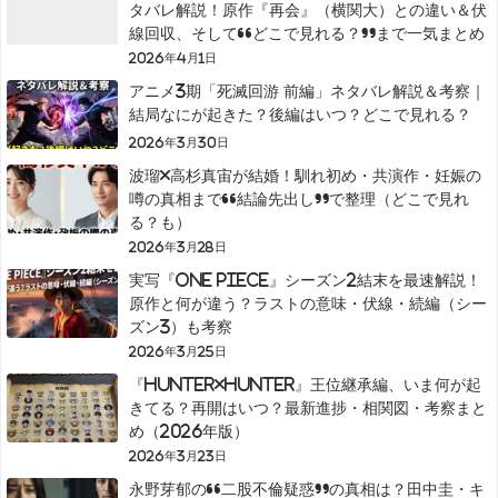
タバレ解説！原作『再会』（横関大）との違い＆伏
線回収、そして“どこで見れる？”まで一気まとめ
2026年4月1日
アニメ3期「死滅回游 前編」ネタバレ解説＆考察｜
結局なにが起きた？後編はいつ？どこで見れる？
2026年3月30日
波瑠×高杉真宙が結婚！馴れ初め・共演作・妊娠の
噂の真相まで“結論先出し”で整理（どこで見れ
る？も）
2026年3月28日
実写『ONE PIECE』シーズン2結末を最速解説！
原作と何が違う？ラストの意味・伏線・続編（シー
ズン3）も考察
2026年3月25日
『HUNTER×HUNTER』王位継承編、いま何が起
きてる？再開はいつ？最新進捗・相関図・考察まと
め（2026年版）
2026年3月23日
永野芽郁の“二股不倫疑惑”の真相は？田中圭・キ