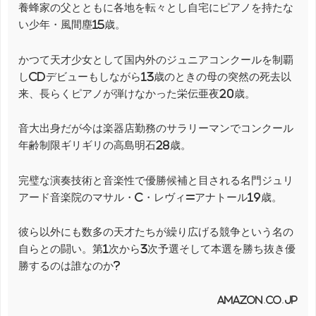
養蜂家の父とともに各地を転々とし自宅にピアノを持たな
い少年・風間塵15歳。
かつて天才少女として国内外のジュニアコンクールを制覇
しCDデビューもしながら13歳のときの母の突然の死去以
来、長らくピアノが弾けなかった栄伝亜夜20歳。
音大出身だが今は楽器店勤務のサラリーマンでコンクール
年齢制限ギリギリの高島明石28歳。
完璧な演奏技術と音楽性で優勝候補と目される名門ジュリ
アード音楽院のマサル・C・レヴィ=アナトール19歳。
彼ら以外にも数多の天才たちが繰り広げる競争という名の
自らとの闘い。第1次から3次予選そして本選を勝ち抜き優
勝するのは誰なのか?
amazon.co.jp