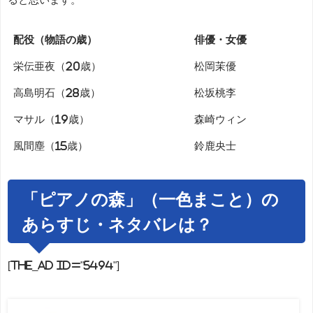
配役（物語の歳）
俳優・女優
栄伝亜夜（20歳）
松岡茉優
高島明石（28歳）
松坂桃李
マサル（19歳）
森崎ウィン
風間塵（15歳）
鈴鹿央士
「ピアノの森」（一色まこと）の
あらすじ・ネタバレは？
[the_ad id="5494"]