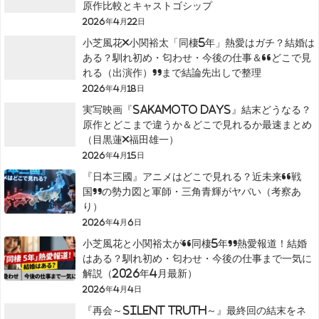
原作比較とキャストゴシップ
2026年4月22日
小芝風花×小関裕太「同棲5年」熱愛はガチ？結婚は
ある？馴れ初め・匂わせ・今後の仕事＆“どこで見
れる（出演作）”まで結論先出しで整理
2026年4月18日
実写映画『SAKAMOTO DAYS』結末どうなる？
原作とどこまで違うか＆どこで見れるか最速まとめ
（目黒蓮×福田雄一）
2026年4月15日
『日本三國』アニメはどこで見れる？近未来“戦
国”の勢力図と軍師・三角青輝がヤバい（考察あ
り）
2026年4月6日
小芝風花と小関裕太が“同棲5年”熱愛報道！結婚
はある？馴れ初め・匂わせ・今後の仕事まで一気に
解説（2026年4月最新）
2026年4月4日
『再会～Silent Truth～』最終回の結末をネ