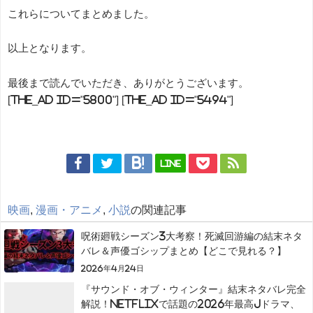
これらについてまとめました。
以上となります。
最後まで読んでいただき、ありがとうございます。
[the_ad id="5800"] [the_ad id="5494"]
LINE
映画
,
漫画・アニメ
,
小説
の関連記事
呪術廻戦シーズン3大考察！死滅回游編の結末ネタ
バレ＆声優ゴシップまとめ【どこで見れる？】
2026年4月24日
『サウンド・オブ・ウィンター』結末ネタバレ完全
解説！Netflixで話題の2026年最高Jドラマ、