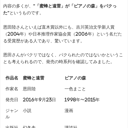
内容の多くが、
"「蜜蜂と遠雷」が「ピアノの森」をパクっ
た"
というものです。
恩田陸さんといえば直木賞以外にも、吉川英治文学新人賞
（2004年）や日本推理作家協会賞（2006年）という名だた
る受賞歴がある人であり、驚いています。
恩田さんがパクリではなく、パクられたのではないかというこ
とも考えられるので、発売の時系列を確認してみました。
作品名
蜜蜂と遠雷
ピアノの森
作家名
恩田陸
一色まこと
発売日
2016年9月23日
1998年〜2015年
ジャン
小説
漫画
ル
出版社
幻冬舎
講談社