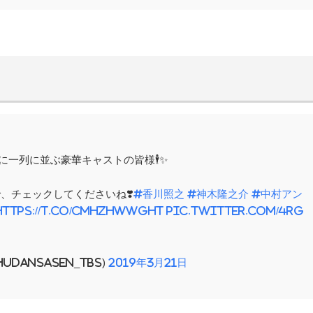
に一列に並ぶ豪華キャストの皆様🕴✨
、チェックしてくださいね❣️
#香川照之
#神木隆之介
#中村アン
https://t.co/CmhZhwwghT
pic.twitter.com/4Rg
hudansasen_tbs)
2019年3月21日