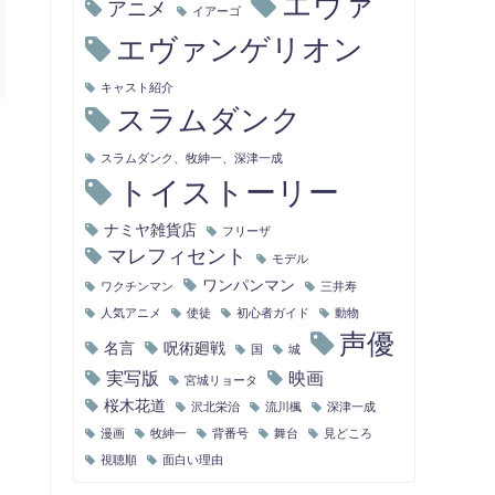
エヴァ
アニメ
イアーゴ
エヴァンゲリオン
キャスト紹介
スラムダンク
スラムダンク、牧紳一、深津一成
トイストーリー
ナミヤ雑貨店
フリーザ
マレフィセント
モデル
ワンパンマン
ワクチンマン
三井寿
人気アニメ
使徒
初心者ガイド
動物
声優
名言
呪術廻戦
国
城
実写版
映画
宮城リョータ
桜木花道
沢北栄治
流川楓
深津一成
漫画
牧紳一
背番号
舞台
見どころ
視聴順
面白い理由