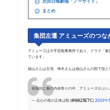
次回日曜劇場「ノーサイド」
3
まとめ
4
集団左遷 アミューズのつな
アミューズは大手芸能事務所であり、ドラマ「集
ています。
福山さんは主演、神木さんは福山さんの部下役と
全国的に春の内命祭りの中、アミューズがぶい
— 点心の母の正体は獣 (@8823etc)
2019年