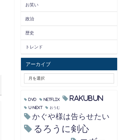
お笑い
政治
歴史
トレンド
アーカイブ
RAKUBUN
DVD
Netflix
U-NEXT
おうむ
かぐや様は告らせたい
るろうに剣心