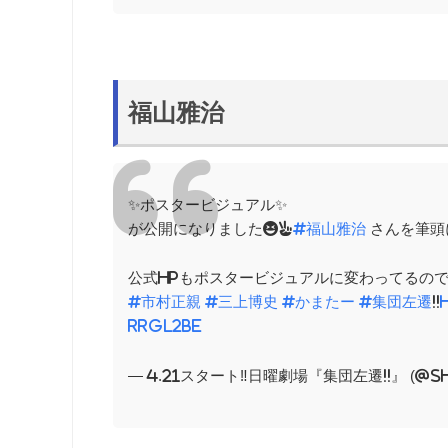
福山雅治
✨ポスタービジュアル✨
が公開になりました😆✌️
#福山雅治
さんを筆頭
公式HPもポスタービジュアルに変わってるので
#市村正親
#三上博史
#かまたー
#集団左遷
!!
rRGl2Be
— 4.21スタート‼︎日曜劇場『集団左遷!!』 (@s