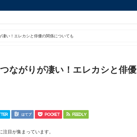
が凄い！エレカシと俳優の関係についても
のつながりが凄い！エレカシと俳優
ter
はてブ
Pocket
Feedly
に注目が集まっています。