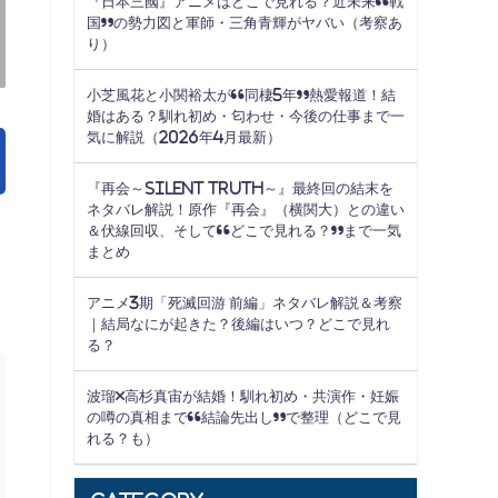
『日本三國』アニメはどこで見れる？近未来“戦
国”の勢力図と軍師・三角青輝がヤバい（考察あ
り）
小芝風花と小関裕太が“同棲5年”熱愛報道！結
婚はある？馴れ初め・匂わせ・今後の仕事まで一
気に解説（2026年4月最新）
『再会～Silent Truth～』最終回の結末を
ネタバレ解説！原作『再会』（横関大）との違い
＆伏線回収、そして“どこで見れる？”まで一気
まとめ
アニメ3期「死滅回游 前編」ネタバレ解説＆考察
｜結局なにが起きた？後編はいつ？どこで見れ
る？
波瑠×高杉真宙が結婚！馴れ初め・共演作・妊娠
の噂の真相まで“結論先出し”で整理（どこで見
れる？も）