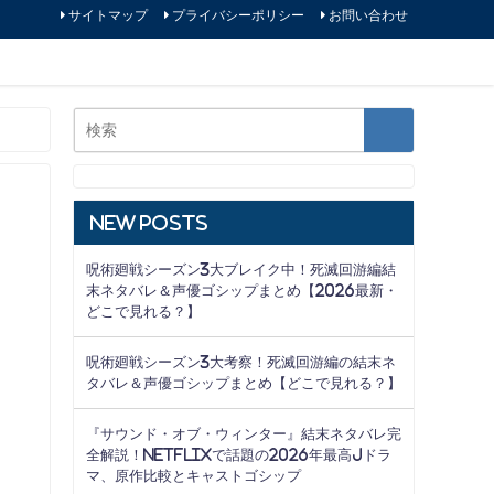
サイトマップ
プライバシーポリシー
お問い合わせ
New Posts
呪術廻戦シーズン3大ブレイク中！死滅回游編結
末ネタバレ＆声優ゴシップまとめ【2026最新・
どこで見れる？】
呪術廻戦シーズン3大考察！死滅回游編の結末ネ
タバレ＆声優ゴシップまとめ【どこで見れる？】
『サウンド・オブ・ウィンター』結末ネタバレ完
全解説！Netflixで話題の2026年最高Jドラ
マ、原作比較とキャストゴシップ