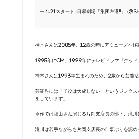
— 4.21スタート‼︎日曜劇場『集団左遷!!』 (@s
神木さんは2005年、12歳の時にアミューズへ
1995年にCM、1999年にテレビドラマ『グ
神木さんは1993年生まれのため、2歳から芸能
芸能界には「子役は大成しない」というジンクス
をしています。
今作では福山さん演じる片岡支店長の部下、滝川
滝川は若手ながらも片岡支店長の仕事ぶりを認め