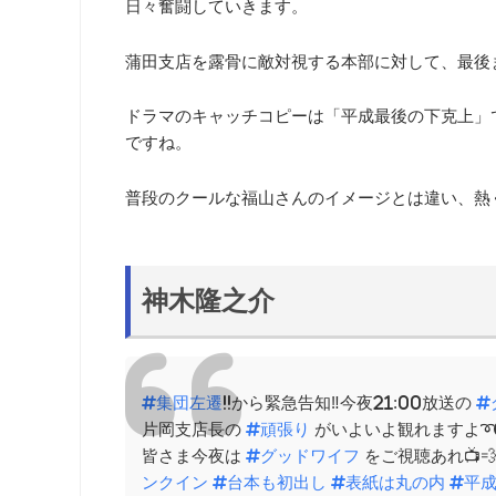
日々奮闘していきます。
蒲田支店を露骨に敵対視する本部に対して、最後
ドラマのキャッチコピーは「平成最後の下克上」
ですね。
普段のクールな福山さんのイメージとは違い、熱
神木隆之介
#集団左遷
!!から緊急告知‼️今夜21:00放送の
#
片岡支店長の
#頑張り
がいよいよ観れますよ➰
皆さま今夜は
#グッドワイフ
をご視聴あれ📺
ンクイン
#台本も初出し
#表紙は丸の内
#平