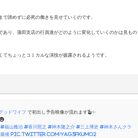
まで諦めずに必死の働きを見せていくのです。
であり、蒲田支店の行員達がどのように変化していくのかは見もの
くてちょっとコミカルな演技が披露されるようです。
グッドワイフ
で初出し予告映像が流れます✌️✨


#福山雅治
#香川照之
#神木隆之介
#三上博史
#神木さんクラ
成最後
pic.twitter.com/YAG3fkuMO2