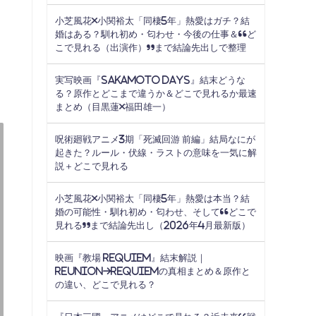
小芝風花×小関裕太「同棲5年」熱愛はガチ？結
婚はある？馴れ初め・匂わせ・今後の仕事＆“ど
こで見れる（出演作）”まで結論先出しで整理
実写映画『SAKAMOTO DAYS』結末どうな
る？原作とどこまで違うか＆どこで見れるか最速
まとめ（目黒蓮×福田雄一）
呪術廻戦アニメ3期「死滅回游 前編」結局なにが
起きた？ルール・伏線・ラストの意味を一気に解
説＋どこで見れる
小芝風花×小関裕太「同棲5年」熱愛は本当？結
婚の可能性・馴れ初め・匂わせ、そして“どこで
見れる”まで結論先出し（2026年4月最新版）
映画『教場 Requiem』結末解説｜
Reunion→Requiemの真相まとめ＆原作と
の違い、どこで見れる？