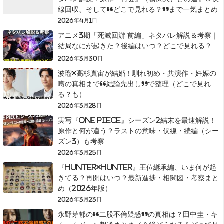
線回収、そして“どこで見れる？”まで一気まとめ
2026年4月1日
アニメ3期「死滅回游 前編」ネタバレ解説＆考察｜
結局なにが起きた？後編はいつ？どこで見れる？
2026年3月30日
波瑠×高杉真宙が結婚！馴れ初め・共演作・妊娠の
噂の真相まで“結論先出し”で整理（どこで見れ
る？も）
2026年3月28日
実写『ONE PIECE』シーズン2結末を最速解説！
原作と何が違う？ラストの意味・伏線・続編（シー
ズン3）も考察
2026年3月25日
『HUNTER×HUNTER』王位継承編、いま何が起
きてる？再開はいつ？最新進捗・相関図・考察まと
め（2026年版）
2026年3月23日
永野芽郁の“二股不倫疑惑”の真相は？田中圭・キ