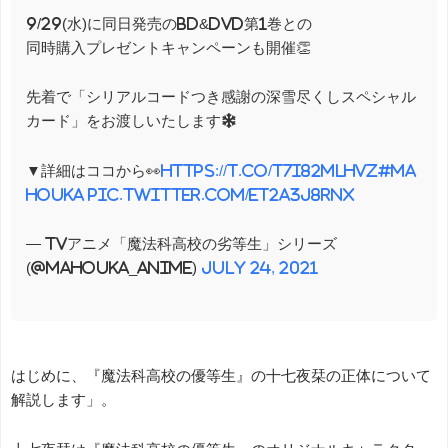
9/29(水)に同日発売のBD&DVD第1巻との
同時購入プレゼントキャンペーンも開催👏
先着で「シリアルコードつき感謝の深雪尽くしスペシャル
カード」をお渡しいたします❄️
▼詳細はココから👀
https://t.co/T7I82MLHvz
#ma
houka
pic.twitter.com/et2a3j8RnX
— TVアニメ「魔法科高校の劣等生」シリーズ
(@mahouka_anime)
July 24, 2021
はじめに、『魔法科高校の優等生』の十七夜栞の正体について
解説します」。