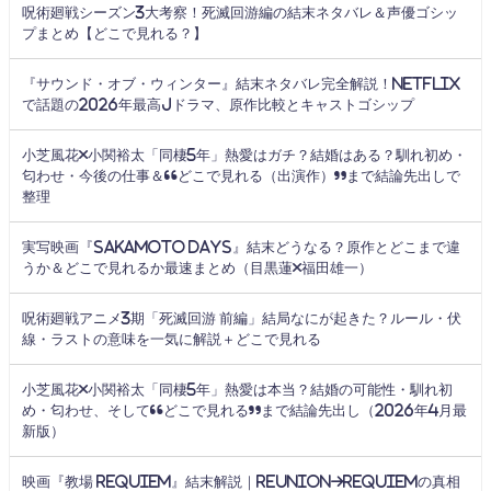
呪術廻戦シーズン3大考察！死滅回游編の結末ネタバレ＆声優ゴシッ
プまとめ【どこで見れる？】
『サウンド・オブ・ウィンター』結末ネタバレ完全解説！Netflix
で話題の2026年最高Jドラマ、原作比較とキャストゴシップ
小芝風花×小関裕太「同棲5年」熱愛はガチ？結婚はある？馴れ初め・
匂わせ・今後の仕事＆“どこで見れる（出演作）”まで結論先出しで
整理
実写映画『SAKAMOTO DAYS』結末どうなる？原作とどこまで違
うか＆どこで見れるか最速まとめ（目黒蓮×福田雄一）
呪術廻戦アニメ3期「死滅回游 前編」結局なにが起きた？ルール・伏
線・ラストの意味を一気に解説＋どこで見れる
小芝風花×小関裕太「同棲5年」熱愛は本当？結婚の可能性・馴れ初
め・匂わせ、そして“どこで見れる”まで結論先出し（2026年4月最
新版）
映画『教場 Requiem』結末解説｜Reunion→Requiemの真相