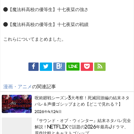
●【魔法科高校の優等生】十七夜栞の強さ
●【魔法科高校の優等生】十七夜栞の戦績
これらについてまとめました。
LINE
漫画・アニメ
の関連記事
呪術廻戦シーズン3大考察！死滅回游編の結末ネタ
バレ＆声優ゴシップまとめ【どこで見れる？】
2026年4月24日
『サウンド・オブ・ウィンター』結末ネタバレ完全
解説！Netflixで話題の2026年最高Jドラマ、
原作比較とキャストゴシップ