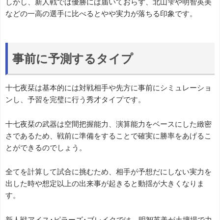
しかし、新人戦では優勝には届いておらず、北山雫や明智英美
などの一高の選手に比べるとやや実力が落ちる印象です。
事前に予測するタイプ
十七夜栞は基本的には対戦相手や先方に事前にシミュレーショ
ンし、予習を完璧に行う秀才タイプです。
十七夜栞の武器は空間把握能力、演算能力をベースにした緻密
さであるため、戦前に準備をすることで確実に勝率をあげるこ
とができるのでしょう。
全てを計算して試合に挑むため、相手が予想だにしない実力を
出した時や想定以上の出来事が起きると動揺が大きくなりま
す。
新人戦アイス･ピラーズ･ブレイクでは、明智英美が土壇場で力