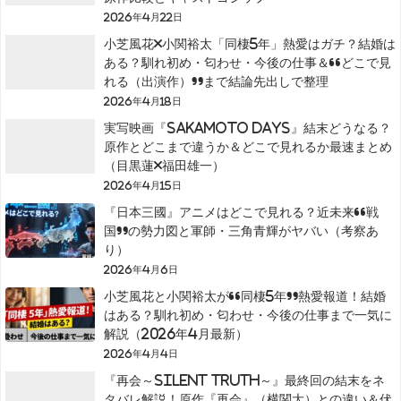
2026年4月22日
小芝風花×小関裕太「同棲5年」熱愛はガチ？結婚は
ある？馴れ初め・匂わせ・今後の仕事＆“どこで見
れる（出演作）”まで結論先出しで整理
2026年4月18日
実写映画『SAKAMOTO DAYS』結末どうなる？
原作とどこまで違うか＆どこで見れるか最速まとめ
（目黒蓮×福田雄一）
2026年4月15日
『日本三國』アニメはどこで見れる？近未来“戦
国”の勢力図と軍師・三角青輝がヤバい（考察あ
り）
2026年4月6日
小芝風花と小関裕太が“同棲5年”熱愛報道！結婚
はある？馴れ初め・匂わせ・今後の仕事まで一気に
解説（2026年4月最新）
2026年4月4日
『再会～Silent Truth～』最終回の結末をネ
タバレ解説！原作『再会』（横関大）との違い＆伏