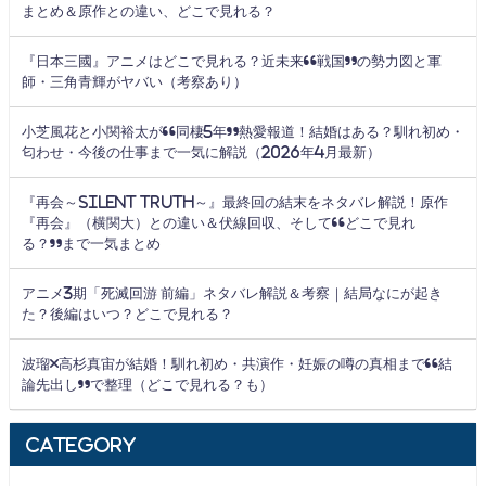
まとめ＆原作との違い、どこで見れる？
『日本三國』アニメはどこで見れる？近未来“戦国”の勢力図と軍
師・三角青輝がヤバい（考察あり）
小芝風花と小関裕太が“同棲5年”熱愛報道！結婚はある？馴れ初め・
匂わせ・今後の仕事まで一気に解説（2026年4月最新）
『再会～Silent Truth～』最終回の結末をネタバレ解説！原作
『再会』（横関大）との違い＆伏線回収、そして“どこで見れ
る？”まで一気まとめ
アニメ3期「死滅回游 前編」ネタバレ解説＆考察｜結局なにが起き
た？後編はいつ？どこで見れる？
波瑠×高杉真宙が結婚！馴れ初め・共演作・妊娠の噂の真相まで“結
論先出し”で整理（どこで見れる？も）
Category