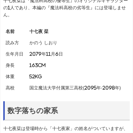
十七夜栞は『魔法科高校の優等生』のオリジナルキャラクター
の1人であり、本編の『魔法科高校の劣等生』には登場しませ
ん。
名前
十七夜 栞
読み方
かのう しおり
生年月日
2079年11月6日
身長
163cm
体重
52kg
高校
国立魔法大学付属第三高校(2095年-2098年)
数字落ちの家系
十七夜栞は登場時から「十七夜家」の姓名がついていますが、