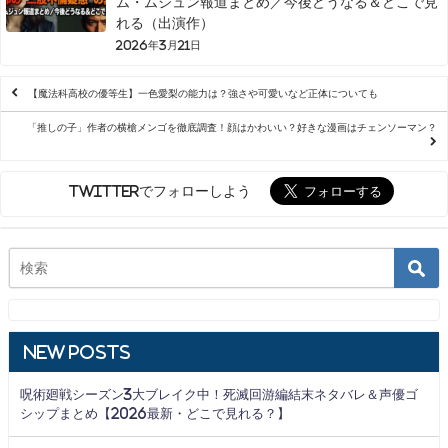
ム・ムジュン報道まとめ／今後どうなる＆どこで見
れる（出演作）
2026年3月21日
【魔法科高校の優等生】一色愛梨の能力は？強さや可愛いなど正体についても
「推しの子」作者の横槍メンゴを徹底調査！顔はかわいい？好きな漫画はチェンソーマン？
Twitterでフォローしよう
New Posts
呪術廻戦シーズン3大ブレイク中！死滅回游編結末ネタバレ＆声優ゴ
シップまとめ【2026最新・どこで見れる？】