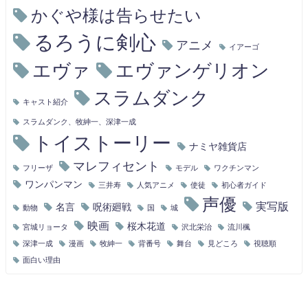
かぐや様は告らせたい
るろうに剣心
アニメ
イアーゴ
エヴァ
エヴァンゲリオン
スラムダンク
キャスト紹介
スラムダンク、牧紳一、深津一成
トイストーリー
ナミヤ雑貨店
マレフィセント
フリーザ
モデル
ワクチンマン
ワンパンマン
三井寿
人気アニメ
使徒
初心者ガイド
声優
実写版
名言
呪術廻戦
動物
国
城
映画
桜木花道
宮城リョータ
沢北栄治
流川楓
深津一成
漫画
牧紳一
背番号
舞台
見どころ
視聴順
面白い理由