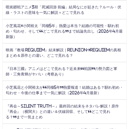
呪術廻戦アニメ3期「死滅回游 前編」結局なにが起きた？ルール・伏
線・ラストの意味を一気に解説＋どこで見れる
小芝風花×小関裕太「同棲5年」熱愛は本当？結婚の可能性・馴れ初
め・匂わせ、そして“どこで見れる”まで結論先出し（2026年4月最
新版）
映画『教場 Requiem』結末解説｜Reunion→Requiemの真相
まとめ＆原作との違い、どこで見れる？
『日本三國』アニメはどこで見れる？近未来“戦国”の勢力図と軍
師・三角青輝がヤバい（考察あり）
小芝風花と小関裕太が“同棲5年”熱愛報道！結婚はある？馴れ初め・
匂わせ・今後の仕事まで一気に解説（2026年4月最新）
『再会～Silent Truth～』最終回の結末をネタバレ解説！原作
『再会』（横関大）との違い＆伏線回収、そして“どこで見れ
る？”まで一気まとめ