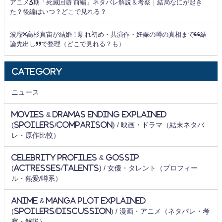
アニメ3期「死滅回游 前編」ネタバレ解説＆考察｜結局なにが起き
た？後編はいつ？どこで見れる？
波瑠×高杉真宙が結婚！馴れ初め・共演作・妊娠の噂の真相まで“結
論先出し”で整理（どこで見れる？も）
Category
ニュース
Movies & Dramas Ending Explained
(Spoilers/Comparison) / 映画・ドラマ（結末ネタバ
レ・原作比較）
Celebrity Profiles & Gossip
(Actresses/Talents) / 女優・タレント（プロフィー
ル・熱愛/噂系）
Anime & Manga Plot Explained
(Spoilers/Discussion) / 漫画・アニメ（ネタバレ・考
察・解説）