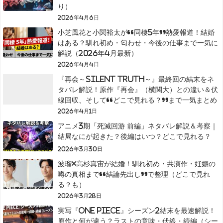
り）
2026年4月6日
小芝風花と小関裕太が“同棲5年”熱愛報道！結婚
はある？馴れ初め・匂わせ・今後の仕事まで一気に
解説（2026年4月最新）
2026年4月4日
『再会～Silent Truth～』最終回の結末をネ
タバレ解説！原作『再会』（横関大）との違い＆伏
線回収、そして“どこで見れる？”まで一気まとめ
2026年4月1日
アニメ3期「死滅回游 前編」ネタバレ解説＆考察｜
結局なにが起きた？後編はいつ？どこで見れる？
2026年3月30日
波瑠×高杉真宙が結婚！馴れ初め・共演作・妊娠の
噂の真相まで“結論先出し”で整理（どこで見れ
る？も）
2026年3月28日
実写『ONE PIECE』シーズン2結末を最速解説！
原作と何が違う？ラストの意味・伏線・続編（シー