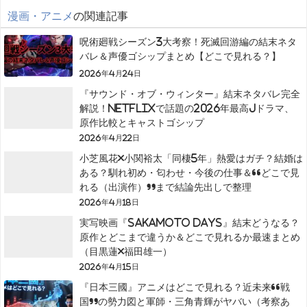
漫画・アニメ
の関連記事
呪術廻戦シーズン3大考察！死滅回游編の結末ネタ
バレ＆声優ゴシップまとめ【どこで見れる？】
2026年4月24日
『サウンド・オブ・ウィンター』結末ネタバレ完全
解説！Netflixで話題の2026年最高Jドラマ、
原作比較とキャストゴシップ
2026年4月22日
小芝風花×小関裕太「同棲5年」熱愛はガチ？結婚は
ある？馴れ初め・匂わせ・今後の仕事＆“どこで見
れる（出演作）”まで結論先出しで整理
2026年4月18日
実写映画『SAKAMOTO DAYS』結末どうなる？
原作とどこまで違うか＆どこで見れるか最速まとめ
（目黒蓮×福田雄一）
2026年4月15日
『日本三國』アニメはどこで見れる？近未来“戦
国”の勢力図と軍師・三角青輝がヤバい（考察あ