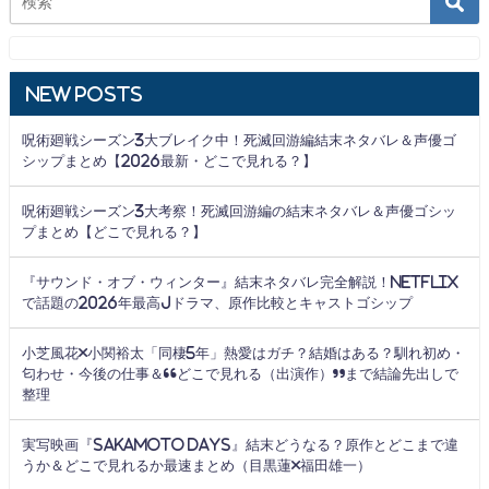
New Posts
呪術廻戦シーズン3大ブレイク中！死滅回游編結末ネタバレ＆声優ゴ
シップまとめ【2026最新・どこで見れる？】
呪術廻戦シーズン3大考察！死滅回游編の結末ネタバレ＆声優ゴシッ
プまとめ【どこで見れる？】
『サウンド・オブ・ウィンター』結末ネタバレ完全解説！Netflix
で話題の2026年最高Jドラマ、原作比較とキャストゴシップ
小芝風花×小関裕太「同棲5年」熱愛はガチ？結婚はある？馴れ初め・
匂わせ・今後の仕事＆“どこで見れる（出演作）”まで結論先出しで
整理
実写映画『SAKAMOTO DAYS』結末どうなる？原作とどこまで違
うか＆どこで見れるか最速まとめ（目黒蓮×福田雄一）