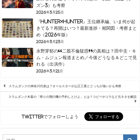
ズン3）も考察
2026年3月25日
『HUNTER×HUNTER』王位継承編、いま何が起
きてる？再開はいつ？最新進捗・相関図・考察まと
め（2026年版）
2026年3月23日
永野芽郁の“二股不倫疑惑”の真相は？田中圭・キ
ム・ムジュン報道まとめ／今後どうなる＆どこで見
れる（出演作）
2026年3月21日
スラムダンクの神奈川代表は？オールスターが山王工業とどっちが強いかも考察
スラムダンク木暮の「帰りの飛行機の予約しとけよ」とは？コピペやコラなど元ネタを解説
Twitterでフォローしよう