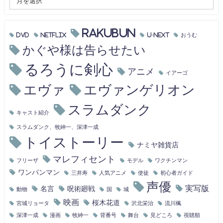
RAKUBUN
DVD
Netflix
U-NEXT
おうむ
かぐや様は告らせたい
るろうに剣心
アニメ
イアーゴ
エヴァ
エヴァンゲリオン
スラムダンク
キャスト紹介
スラムダンク、牧紳一、深津一成
トイストーリー
ナミヤ雑貨店
マレフィセント
フリーザ
モデル
ワクチンマン
ワンパンマン
三井寿
人気アニメ
使徒
初心者ガイド
声優
実写版
名言
呪術廻戦
動物
国
城
映画
桜木花道
宮城リョータ
沢北栄治
流川楓
深津一成
漫画
牧紳一
背番号
舞台
見どころ
視聴順