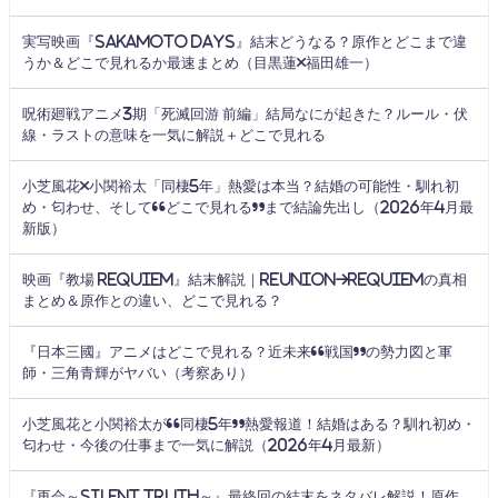
実写映画『SAKAMOTO DAYS』結末どうなる？原作とどこまで違
うか＆どこで見れるか最速まとめ（目黒蓮×福田雄一）
呪術廻戦アニメ3期「死滅回游 前編」結局なにが起きた？ルール・伏
線・ラストの意味を一気に解説＋どこで見れる
小芝風花×小関裕太「同棲5年」熱愛は本当？結婚の可能性・馴れ初
め・匂わせ、そして“どこで見れる”まで結論先出し（2026年4月最
新版）
映画『教場 Requiem』結末解説｜Reunion→Requiemの真相
まとめ＆原作との違い、どこで見れる？
『日本三國』アニメはどこで見れる？近未来“戦国”の勢力図と軍
師・三角青輝がヤバい（考察あり）
小芝風花と小関裕太が“同棲5年”熱愛報道！結婚はある？馴れ初め・
匂わせ・今後の仕事まで一気に解説（2026年4月最新）
『再会～Silent Truth～』最終回の結末をネタバレ解説！原作