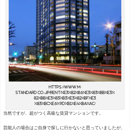
https://www.m-
standard.co.jp/rent/%E3%82%B6%E3%83%BB%E3%
82%BB%E3%83%B3%E3%82%BF%E3
%83%BC%E6%9D%B1%E4%BA%AC/
当然ですが、超がつく高級な賃貸マンションです。
芸能人の場合はご自身で探しに行かないと思っていましたが、