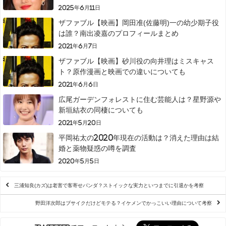
2025年6月11日
ザファブル【映画】岡田准(佐藤明)一の幼少期子役
は誰？南出凌嘉のプロフィールまとめ
2021年6月7日
ザファブル【映画】砂川役の向井理はミスキャス
ト？原作漫画と映画での違いについても
2021年6月6日
広尾ガーデンフォレストに住む芸能人は？星野源や
新垣結衣の同棲についても
2021年5月20日
平岡祐太の2020年現在の活動は？消えた理由は結
婚と薬物疑惑の噂を調査
2020年5月5日
三浦知良(カズ)は老害で客寄せパンダ？ストイックな実力といつまでに引退かを考察
野田洋次郎はブサイクだけどモテる？イケメンでかっこいい理由について考察