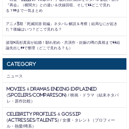
『再会』（横関大）との違い＆伏線回収、そして“どこで見れ
る？”まで一気まとめ
アニメ3期「死滅回游 前編」ネタバレ解説＆考察｜結局なにが起き
た？後編はいつ？どこで見れる？
波瑠×高杉真宙が結婚！馴れ初め・共演作・妊娠の噂の真相まで“結
論先出し”で整理（どこで見れる？も）
Category
ニュース
Movies & Dramas Ending Explained
(Spoilers/Comparison) / 映画・ドラマ（結末ネタバ
レ・原作比較）
Celebrity Profiles & Gossip
(Actresses/Talents) / 女優・タレント（プロフィー
ル・熱愛/噂系）