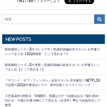
Twitterでフォローしよう
New Posts
呪術廻戦シーズン3大ブレイク中！死滅回游編結末ネタバレ＆声優ゴ
シップまとめ【2026最新・どこで見れる？】
呪術廻戦シーズン3大考察！死滅回游編の結末ネタバレ＆声優ゴシッ
プまとめ【どこで見れる？】
『サウンド・オブ・ウィンター』結末ネタバレ完全解説！Netflix
で話題の2026年最高Jドラマ、原作比較とキャストゴシップ
小芝風花×小関裕太「同棲5年」熱愛はガチ？結婚はある？馴れ初め・
匂わせ・今後の仕事＆“どこで見れる（出演作）”まで結論先出しで
整理