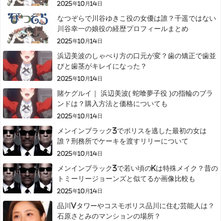
2025年10月14日
なつぞらで川谷ゆきこ役の女優は誰？千遥ではない
川谷幸一の娘役の経歴プロフィールまとめ
2025年10月14日
浜辺美波のしゃべり方の口元が変？歯の矯正で歯並
びと歯茎がキレイになった？
2025年10月14日
賭ケグルイ｜ 浜辺美波( 蛇喰夢子役 )の指輪のブラ
ンドは？購入方法と価格についても
2025年10月14日
メンインブラック3でボリスを逃した最初の女は
誰？刑務所でケーキを渡すリリーについて
2025年10月14日
メンインブラック3で若い頃のKは特殊メイク？昔の
トミーリージョーンズと似てるか画像比較も
2025年10月14日
品川Vタワーやコスモポリス品川に住む芸能人は？
石原さとみのマンションの場所？