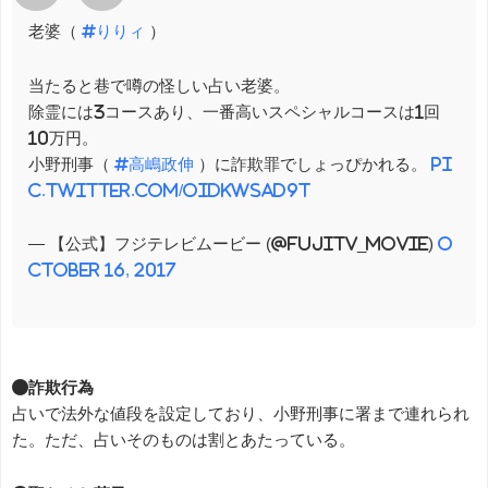
老婆（
#りりィ
）
当たると巷で噂の怪しい占い老婆。
除霊には3コースあり、一番高いスペシャルコースは1回
10万円。
小野刑事（
#高嶋政伸
）に詐欺罪でしょっぴかれる。
pi
c.twitter.com/oidkwsad9t
— 【公式】フジテレビムービー (@fujitv_movie)
O
ctober 16, 2017
●詐欺行為
占いで法外な値段を設定しており、小野刑事に署まで連れられ
た。ただ、占いそのものは割とあたっている。