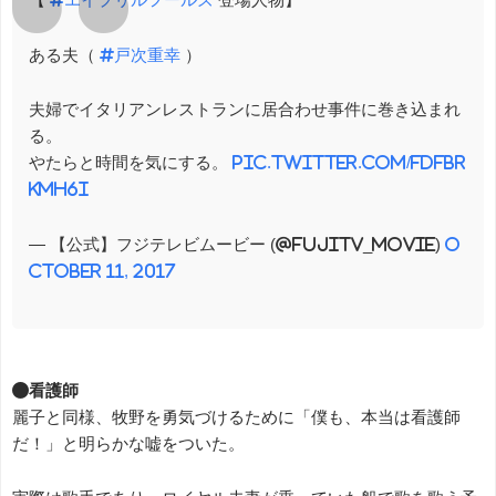
ある夫（
#戸次重幸
）
夫婦でイタリアンレストランに居合わせ事件に巻き込まれ
る。
やたらと時間を気にする。
pic.twitter.com/FdfbR
KMh6I
— 【公式】フジテレビムービー (@fujitv_movie)
O
ctober 11, 2017
●看護師
麗子と同様、牧野を勇気づけるために「僕も、本当は看護師
だ！」と明らかな嘘をついた。