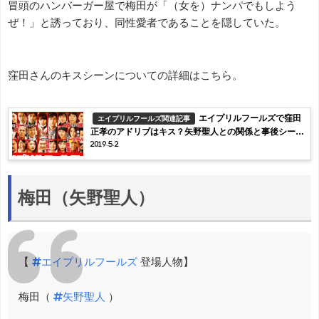
冒頭のハンバーガー屋で梅田が「（女を）ナンパでもしよう
ぜ！」と誘っており、同性愛者であることを隠していた。
窪田さんのキスシーンについての詳細はこちら。
エイプリルフールズで窪田
エイプリルフールズ関連記事
正孝のアドリブはキス？矢野聖人との関係と事後シーン
2019.5.2
についても
梅田（矢野聖人）
【
#エイプリルフールズ
登場人物】
梅田（
#矢野聖人
）