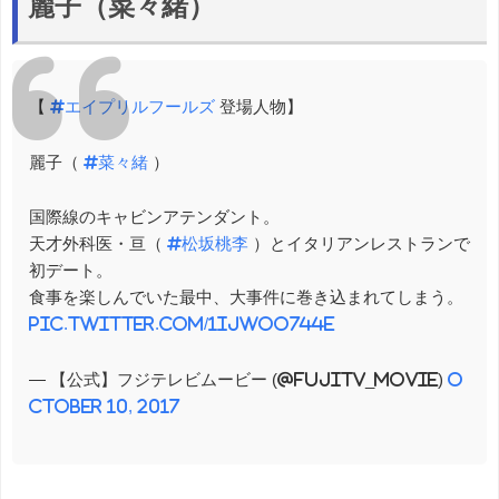
麗子（菜々緒）
【
#エイプリルフールズ
登場人物】
麗子（
#菜々緒
）
国際線のキャビンアテンダント。
天才外科医・亘（
#松坂桃李
）とイタリアンレストランで
初デート。
食事を楽しんでいた最中、大事件に巻き込まれてしまう。
pic.twitter.com/1IJWoO744e
— 【公式】フジテレビムービー (@fujitv_movie)
O
ctober 10, 2017