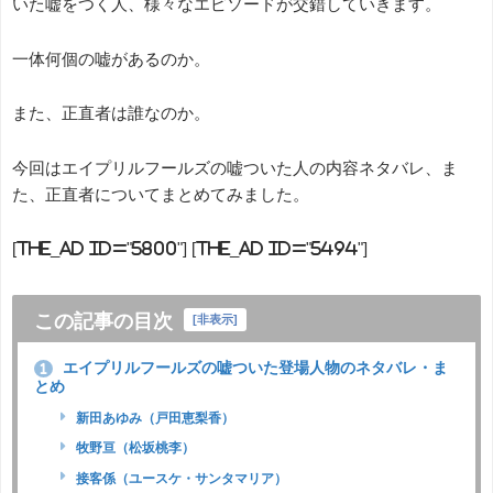
いた嘘をつく人、様々なエピソードが交錯していきます。
一体何個の嘘があるのか。
また、正直者は誰なのか。
今回はエイプリルフールズの嘘ついた人の内容ネタバレ、ま
た、正直者についてまとめてみました。
[the_ad id="5800"] [the_ad id="5494"]
この記事の目次
[
非表示
]
エイプリルフールズの嘘ついた登場人物のネタバレ・ま
1
とめ
新田あゆみ（戸田恵梨香）
牧野亘（松坂桃李）
接客係（ユースケ・サンタマリア）