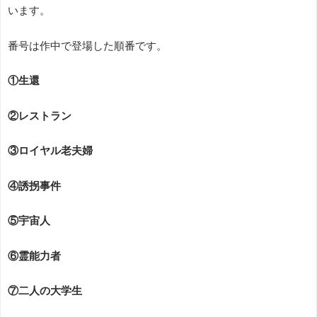
います。
番号は作中で登場した順番です。
①生還
②レストラン
③ロイヤル老夫婦
④誘拐事件
⑤宇宙人
⑥霊能力者
⑦二人の大学生