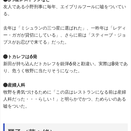
友人である小野刑事に毎年、エイプリルフールに嘘をついてい
る。
去年は「ミシュランの三つ星に選ばれた」、一昨年は「レディ
ー・ガガが貸切にしている」、さらに前は「スティーブ・ジョ
ブスがお忍びで来てる」だった。
●トカレフは6発
新田が持ち込んだトカレフを銃弾6発と勘違い。実際は8発であ
り、危うく牧野に当たりそうになった。
●産婦人科
牧野を勇気づけるために「この店はレストランになる前は産婦
人科だった・・・らしい！」と明らかでかつ、ためらいのある
嘘をついた。