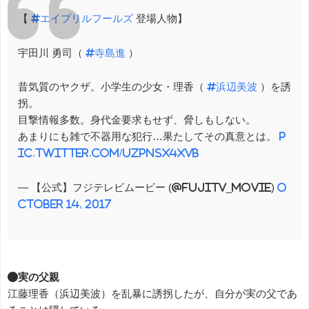
【
#エイプリルフールズ
登場人物】
宇田川 勇司（
#寺島進
）
昔気質のヤクザ。小学生の少女・理香（
#浜辺美波
）を誘
拐。
目撃情報多数。身代金要求もせず、脅しもしない。
あまりにも雑で不器用な犯行…果たしてその真意とは。
p
ic.twitter.com/uZpNsx4xvb
— 【公式】フジテレビムービー (@fujitv_movie)
O
ctober 14, 2017
●実の父親
江藤理香（浜辺美波）を乱暴に誘拐したが、自分が実の父であ