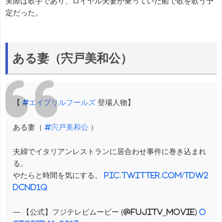
実際は歌手であり、ロイヤル夫妻が乗っていた船で歌を歌う予
定だった。
ある妻（宍戸美和公）
【
#エイプリルフールズ
登場人物】
ある妻（
#宍戸美和公
）
夫婦でイタリアンレストランに居合わせ事件に巻き込まれ
る。
やたらと時間を気にする。
pic.twitter.com/tdw2
dcNd1q
— 【公式】フジテレビムービー (@fujitv_movie)
O