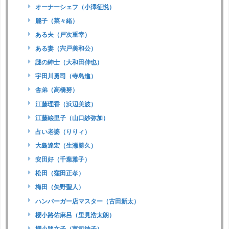
オーナーシェフ（小澤征悦）
麗子（菜々緒）
ある夫（戸次重幸）
ある妻（宍戸美和公）
謎の紳士（大和田伸也）
宇田川勇司（寺島進）
舎弟（高橋努）
江藤理香（浜辺美波）
江藤絵里子（山口紗弥加）
占い老婆（りりィ）
大島達宏（生瀬勝久）
安田好（千葉雅子）
松田（窪田正孝）
梅田（矢野聖人）
ハンバーガー店マスター（古田新太）
櫻小路佑麻呂（里見浩太朗）
櫻小路文子（富司純子）