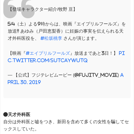
【登場キャラクター紹介/牧野 亘】
5/4（土）よる9時からは、映画『エイプリルフールズ』を
放送!! あゆみ（戸田恵梨香）に妊娠の事実を伝えられる天
才外科医役を、
#松坂桃李
さんが演じます。
【映画『
#エイプリルフールズ
』放送まであと3日！】
pi
c.twitter.com/SUtcAyWUtq
— 【公式】フジテレビムービー (@fujitv_movie)
A
pril 30, 2019
●天才外科医
自分は外科医と嘘をつき、新田を含めて多くの女性を騙してセ
ックスしていた。