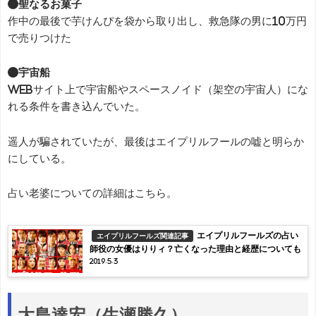
●聖なるお菓子
作中の最後で芋けんぴを袋から取り出し、救急隊の男に10万円
で売りつけた
●宇宙船
webサイト上で宇宙船やスペースノイド（架空の宇宙人）にな
れる条件を書き込んでいた。
遥人が騙されていたが、最後はエイプリルフールの嘘と明らか
にしている。
占い老婆についての詳細はこちら。
エイプリルフールズの占い
エイプリルフールズ関連記事
師役の女優はりりィ？亡くなった理由と経歴についても
2019.5.3
大島達宏（生瀬勝久）