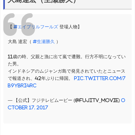
【
#エイプリルフールズ
登場人物】
大島 達宏（
#生瀬勝久
）
11歳の時、父親と漁に出て嵐で遭難。行方不明になってい
た男。
インドネシアのムジャンガ島で発見されていたとニュース
で報道され、42年ぶりに帰国。
pic.twitter.com/7
b9YBRi4rc
— 【公式】フジテレビムービー (@fujitv_movie)
O
ctober 17, 2017