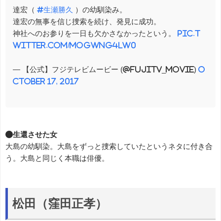
達宏（
#生瀬勝久
）の幼馴染み。
達宏の無事を信じ捜索を続け、発見に成功。
神社へのお参りを一日も欠かさなかったという。
pic.t
witter.com/mOGWNg4Lw0
— 【公式】フジテレビムービー (@fujitv_movie)
O
ctober 17, 2017
●生還させた女
大島の幼馴染。大島をずっと捜索していたというネタに付き合
う。大島と同じく本職は俳優。
松田（窪田正孝）