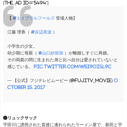
[the_ad id="5494"]
【
#エイプリルフールズ
登場人物】
江藤 理香（
#浜辺美波
）
小学生の少女。
幼少期に母親（
#山口紗弥加
）が離婚しすぐに再婚。
その両親の間に生まれた弟と比べ自分は愛されていないと
感じている。
pic.twitter.com/w5I9oIsl9c
— 【公式】フジテレビムービー (@fujitv_movie)
O
ctober 15, 2017
●リュックサック
宇田川に誘拐された直後に連れられたラーメン屋で、新田と宇