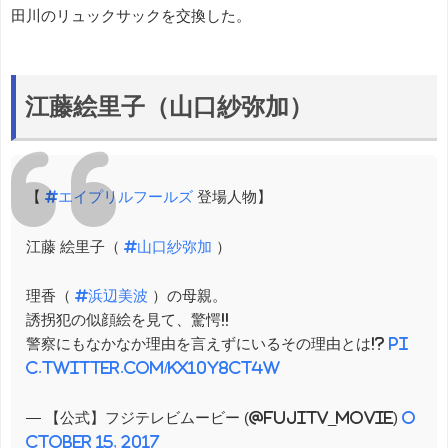
田川のリュックサックを交換した。
江藤絵里子（山口紗弥加）
【
#エイプリルフールズ
登場人物】
江藤 絵里子（
#山口紗弥加
）
理香（
#浜辺美波
）の母親。
誘拐犯の似顔絵を見て、驚愕!!
警察にもなかなか理由を言えずにいるその理由とは!?
pi
c.twitter.com/kx10Y8ct4W
— 【公式】フジテレビムービー (@fujitv_movie)
O
ctober 15, 2017