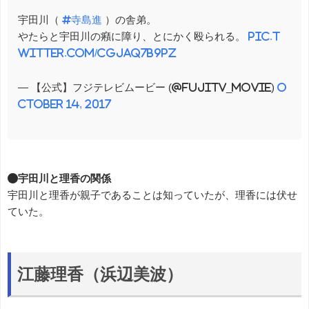
宇田川（
#寺島進
）の舎弟。
やたらと宇田川の癪に障り、とにかく殴られる。
pic.t
witter.com/cGjaq7B9pZ
— 【公式】フジテレビムービー (@fujitv_movie)
O
ctober 14, 2017
●宇田川と理香の関係
宇田川と理香が親子であることは知っていたが、理香には伏せ
ていた。
江藤理香（浜辺美波）