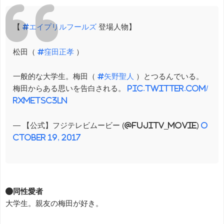
【
#エイプリルフールズ
登場人物】
松田（
#窪田正孝
）
一般的な大学生。梅田（
#矢野聖人
）とつるんでいる。
梅田からある思いを告白される。
pic.twitter.com/
rxmEtSC3ln
— 【公式】フジテレビムービー (@fujitv_movie)
O
ctober 19, 2017
●同性愛者
大学生。親友の梅田が好き。