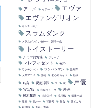
エヴァ
アニメ
イアーゴ
エヴァンゲリオン
キャスト紹介
スラムダンク
スラムダンク、牧紳一、深津一成
トイストーリー
ナミヤ雑貨店
フリーザ
マレフィセント
モデル
ワンパンマン
ワクチンマン
三井寿
人気アニメ
使徒
初心者ガイド
動物
声優
名言
呪術廻戦
国
城
実写版
映画
宮城リョータ
桜木花道
沢北栄治
流川楓
深津一成
漫画
牧紳一
背番号
舞台
見どころ
視聴順
面白い理由