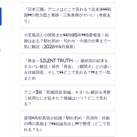
『日本三國』アニメはどこで見れる？近未来“戦
国”の勢力図と軍師・三角青輝がヤバい（考察あ
り）
小芝風花と小関裕太が“同棲5年”熱愛報道！結
婚はある？馴れ初め・匂わせ・今後の仕事まで一
気に解説（2026年4月最新）
等
『再会～Silent Truth～』最終回の結末を
ネタバレ解説！原作『再会』（横関大）との違い
＆伏線回収、そして“どこで見れる？”まで一気
まとめ
アニメ3期「死滅回游 前編」ネタバレ解説＆考察
｜結局なにが起きた？後編はいつ？どこで見れ
る？
波瑠×高杉真宙が結婚！馴れ初め・共演作・妊娠
の噂の真相まで“結論先出し”で整理（どこで見
れる？も）