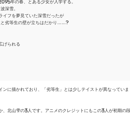
095年の春、とある少女が入学する。
司波深雪。
ライフを夢見ていた深雪だったが
生と劣等生の壁が立ちはだかり……?
広げられる
インに描かれており、「劣等生」とは少しテイストが異なっていま
か、北山雫の3人です。アニメのクレジットにもこの3人が初期の