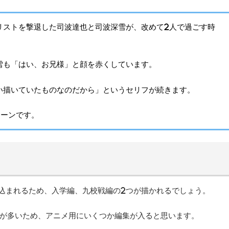
リストを撃退した司波達也と司波深雪が、改めて2人で過ごす時
雪も「はい、お兄様」と顔を赤くしています。
い描いていたものなのだから」というセリフが続きます。
シーンです。
見込まれるため、入学編、九校戦編の2つが描かれるでしょう。
ムが多いため、アニメ用にいくつか編集が入ると思います。