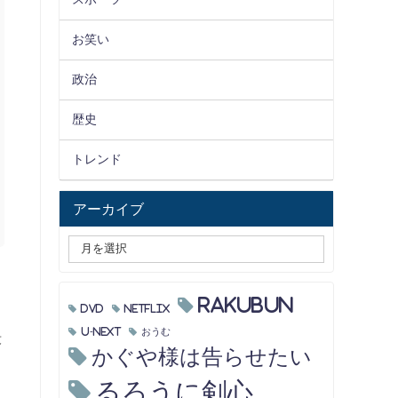
お笑い
政治
歴史
トレンド
アーカイブ
RAKUBUN
DVD
Netflix
U-NEXT
おうむ
段
かぐや様は告らせたい
るろうに剣心