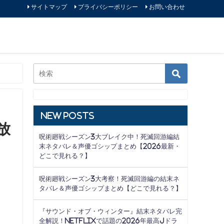
サイトマップ
プライバシーポリシー
お問い合わせ
New Posts
放
呪術廻戦シーズン3大ブレイク中！死滅回游編結
末ネタバレ＆声優ゴシップまとめ【2026最新・
どこで見れる？】
呪術廻戦シーズン3大考察！死滅回游編の結末ネ
タバレ＆声優ゴシップまとめ【どこで見れる？】
『サウンド・オブ・ウィンター』結末ネタバレ完
全解説！Netflixで話題の2026年最高Jドラ