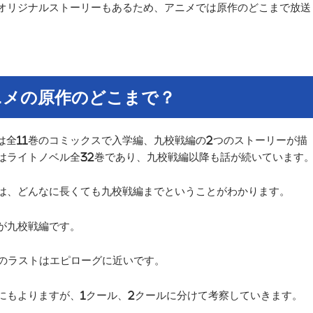
オリジナルストーリーもあるため、アニメでは原作のどこまで放送
ニメの原作のどこまで？
優等生』は全11巻のコミックスで入学編、九校戦編の2つのストーリーが描
はライトノベル全32巻であり、九校戦編以降も話が続いています
は、どんなに長くても九校戦編までということがわかります。
でが九校戦編です。
巻のラストはエピローグに近いです。
にもよりますが、1クール、2クールに分けて考察していきます。