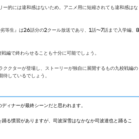
リー的には違和感はないため。アニメ用に短縮されても違和感はな
の劣等生』は26話分の2クール放送であり、1話〜7話まで入学編、
校戦編で終わらせることも十分に可能でしょう。
ラククターが登場し、ストーリーが独自に展開するもの九校戦編の
期待しているでしょう。
のディナーが最終シーンだと思われます。
を踊る慣習がありますが、司波深雪はなかなか司波達也と踊るこ