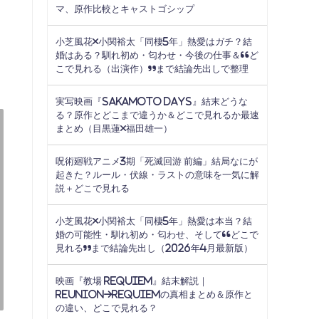
マ、原作比較とキャストゴシップ
小芝風花×小関裕太「同棲5年」熱愛はガチ？結
婚はある？馴れ初め・匂わせ・今後の仕事＆“ど
こで見れる（出演作）”まで結論先出しで整理
実写映画『SAKAMOTO DAYS』結末どうな
る？原作とどこまで違うか＆どこで見れるか最速
まとめ（目黒蓮×福田雄一）
呪術廻戦アニメ3期「死滅回游 前編」結局なにが
起きた？ルール・伏線・ラストの意味を一気に解
説＋どこで見れる
小芝風花×小関裕太「同棲5年」熱愛は本当？結
婚の可能性・馴れ初め・匂わせ、そして“どこで
見れる”まで結論先出し（2026年4月最新版）
映画『教場 Requiem』結末解説｜
Reunion→Requiemの真相まとめ＆原作と
の違い、どこで見れる？