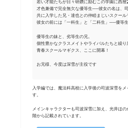
若い才能たちが日々研鑽に励むこの学園に西暦2
才色兼備で完全無欠な優等生──彼女の名は、
共に入学した兄・達也との仲睦まじいスクール
彼女の前には「一科生」と「二科生」──優等
優等生の妹と、劣等生の兄。
個性豊かなクラスメイトやライバルたちと繰り
青春スクールマギクス、ここに開幕！
お兄様、今度は深雪が主役です
入学編では、魔法科高校に入学後の司波深雪をメ
す。
メインキャラクターも司波深雪に加え、光井ほの
階から記載されています。