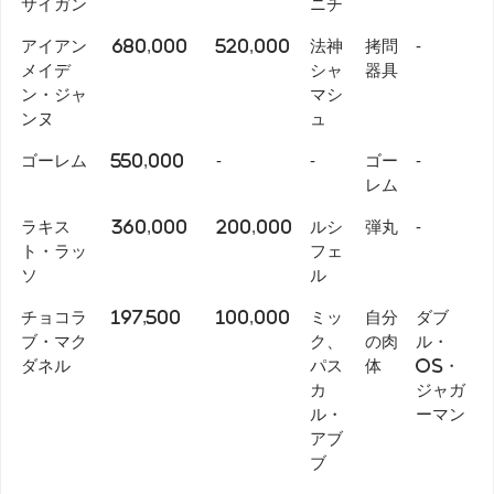
サイガン
ニチ
アイアン
680,000
520,000
法神
拷問
-
メイデ
シャ
器具
ン・ジャ
マシ
ンヌ
ュ
ゴーレム
550,000
-
-
ゴー
-
レム
ラキス
360,000
200,000
ルシ
弾丸
-
ト・ラッ
フェ
ソ
ル
チョコラ
197,500
100,000
ミッ
自分
ダブ
ブ・マク
ク、
の肉
ル・
ダネル
パス
体
OS・
カ
ジャガ
ル・
ーマン
アブ
ブ