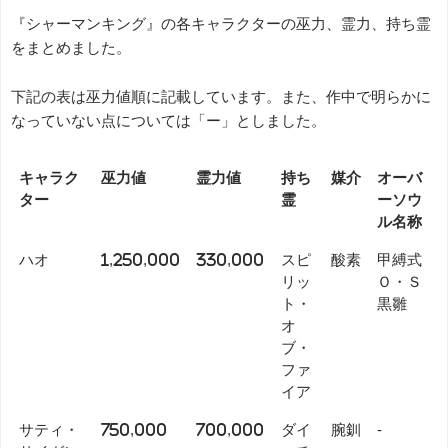
『シャーマンキング』の各キャラクターの巫力、霊力、持ち霊
をまとめました。
下記の表は巫力値順に記載しています。また、作中で明らかに
なっていない点については「ー」としました。
キャラク
巫力値
霊力値
持ち
媒介
オーバ
ター
霊
ーソウ
ル名称
ハオ
1,250,000
330,000
スピ
酸素
甲縛式
リッ
Ｏ・Ｓ
ト・
黒雛
オ
ブ・
ファ
イア
サティ・
750,000
700,000
ダイ
腕釧
-