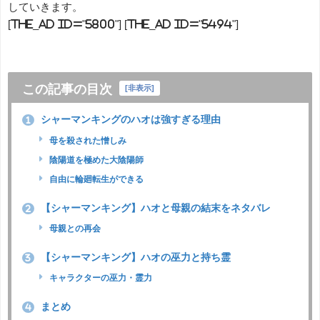
していきます。
[the_ad id="5800"] [the_ad id="5494"]
この記事の目次
[
非表示
]
シャーマンキングのハオは強すぎる理由
1
母を殺された憎しみ
陰陽道を極めた大陰陽師
自由に輪廻転生ができる
【シャーマンキング】ハオと母親の結末をネタバレ
2
母親との再会
【シャーマンキング】ハオの巫力と持ち霊
3
キャラクターの巫力・霊力
まとめ
4