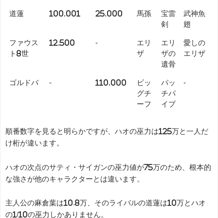
道蓮
100,001
25,000
馬孫
宝雷
武神魚
剣
翅
ファウス
12,500
-
エリ
エリ
愛しの
ト8世
ザ
ザの
エリザ
遺骨
ゴルドバ
-
110,000
ビッ
パッ
-
グチ
チパ
ーフ
イプ
順番数字を見ると明らかですが、ハオの巫力は125万と一人だ
け桁が違います。
ハオの次点のサティ・サイガンの巫力値が75万のため、根本的
な強さが他のキャラクターとは違います。
主人公の麻倉葉は10.8万、そのライバルの道蓮は10万とハオ
の1/10の巫力しかありません。