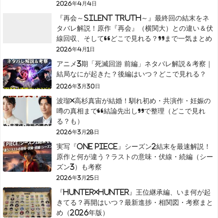
2026年4月4日
『再会～Silent Truth～』最終回の結末をネ
タバレ解説！原作『再会』（横関大）との違い＆伏
線回収、そして“どこで見れる？”まで一気まとめ
2026年4月1日
アニメ3期「死滅回游 前編」ネタバレ解説＆考察｜
結局なにが起きた？後編はいつ？どこで見れる？
2026年3月30日
波瑠×高杉真宙が結婚！馴れ初め・共演作・妊娠の
噂の真相まで“結論先出し”で整理（どこで見れ
る？も）
2026年3月28日
実写『ONE PIECE』シーズン2結末を最速解説！
原作と何が違う？ラストの意味・伏線・続編（シー
ズン3）も考察
2026年3月25日
『HUNTER×HUNTER』王位継承編、いま何が起
きてる？再開はいつ？最新進捗・相関図・考察まと
め（2026年版）