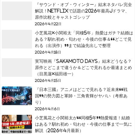
『サウンド・オブ・ウィンター』結末ネタバレ完全
解説！Netflixで話題の2026年最高Jドラマ、
原作比較とキャストゴシップ
2026年4月22日
小芝風花×小関裕太「同棲5年」熱愛はガチ？結婚は
ある？馴れ初め・匂わせ・今後の仕事＆“どこで見
れる（出演作）”まで結論先出しで整理
2026年4月18日
実写映画『SAKAMOTO DAYS』結末どうなる？
原作とどこまで違うか＆どこで見れるか最速まとめ
（目黒蓮×福田雄一）
2026年4月15日
『日本三國』アニメはどこで見れる？近未来“戦
国”の勢力図と軍師・三角青輝がヤバい（考察あ
り）
2026年4月6日
小芝風花と小関裕太が“同棲5年”熱愛報道！結婚
はある？馴れ初め・匂わせ・今後の仕事まで一気に
解説（2026年4月最新）