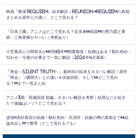
映画『教場 Requiem』結末解説｜Reunion→Requiemの真相
まとめ＆原作との違い、どこで見れる？
『日本三國』アニメはどこで見れる？近未来“戦国”の勢力図と軍
師・三角青輝がヤバい（考察あり）
小芝風花と小関裕太が“同棲5年”熱愛報道！結婚はある？馴れ初め・
匂わせ・今後の仕事まで一気に解説（2026年4月最新）
『再会～Silent Truth～』最終回の結末をネタバレ解説！原作
『再会』（横関大）との違い＆伏線回収、そして“どこで見れ
る？”まで一気まとめ
アニメ3期「死滅回游 前編」ネタバレ解説＆考察｜結局なにが起き
た？後編はいつ？どこで見れる？
波瑠×高杉真宙が結婚！馴れ初め・共演作・妊娠の噂の真相まで“結
論先出し”で整理（どこで見れる？も）