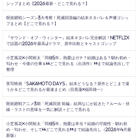
シップまとめ【2026最新・どこで見れる？】
呪術廻戦シーズン3大考察！死滅回游編の結末ネタバレ＆声優ゴシッ
プまとめ【どこで見れる？】
『サウンド・オブ・ウィンター』結末ネタバレ完全解説！Netflix
で話題の2026年最高Jドラマ、原作比較とキャストゴシップ
小芝風花×小関裕太「同棲5年」熱愛はガチ？結婚はある？馴れ初め・
匂わせ・今後の仕事＆“どこで見れる（出演作）”まで結論先出しで
整理
実写映画『SAKAMOTO DAYS』結末どうなる？原作とどこまで違
うか＆どこで見れるか最速まとめ（目黒蓮×福田雄一）
呪術廻戦アニメ3期「死滅回游 前編」結局なにが起きた？ルール・伏
線・ラストの意味を一気に解説＋どこで見れる
小芝風花×小関裕太「同棲5年」熱愛は本当？結婚の可能性・馴れ初
め・匂わせ、そして“どこで見れる”まで結論先出し（2026年4月最
新版）