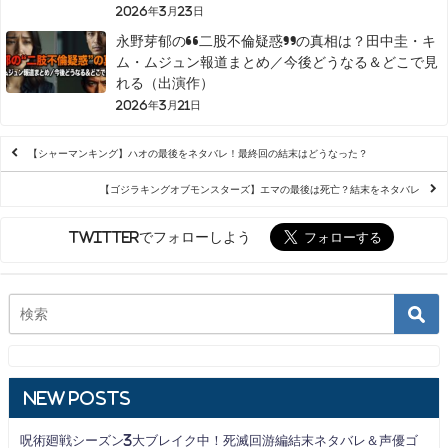
2026年3月23日
永野芽郁の“二股不倫疑惑”の真相は？田中圭・キ
ム・ムジュン報道まとめ／今後どうなる＆どこで見
れる（出演作）
2026年3月21日
【シャーマンキング】ハオの最後をネタバレ！最終回の結末はどうなった？
【ゴジラキングオブモンスターズ】エマの最後は死亡？結末をネタバレ
Twitterでフォローしよう
New Posts
呪術廻戦シーズン3大ブレイク中！死滅回游編結末ネタバレ＆声優ゴ