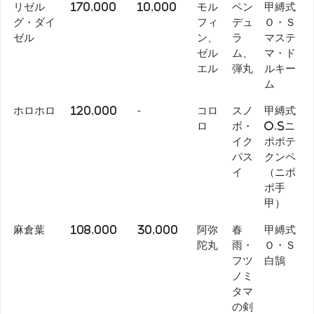
リゼル
170,000
10,000
モル
ペン
甲縛式
グ・ダイ
フィ
デュ
Ｏ・Ｓ
ゼル
ン、
ラ
マステ
ゼル
ム、
マ・ド
エル
弾丸
ルキー
ム
ホロホロ
120,000
-
コロ
スノ
甲縛式
ロ
ボ・
O.Sニ
イク
ポポテ
パス
クンペ
イ
（ニポ
ポ手
甲）
麻倉葉
108,000
30,000
阿弥
春
甲縛式
陀丸
雨・
Ｏ・Ｓ
フツ
白鵠
ノミ
タマ
の剣