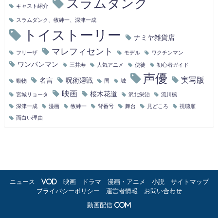
スラムダンク
キャスト紹介
スラムダンク、牧紳一、深津一成
トイストーリー
ナミヤ雑貨店
マレフィセント
フリーザ
モデル
ワクチンマン
ワンパンマン
三井寿
人気アニメ
使徒
初心者ガイド
声優
実写版
名言
呪術廻戦
動物
国
城
映画
桜木花道
宮城リョータ
沢北栄治
流川楓
深津一成
漫画
牧紳一
背番号
舞台
見どころ
視聴順
面白い理由
ニュース
VOD
映画
ドラマ
漫画・アニメ
小説
サイトマップ
プライバシーポリシー
運営者情報
お問い合わせ
動画配信.com