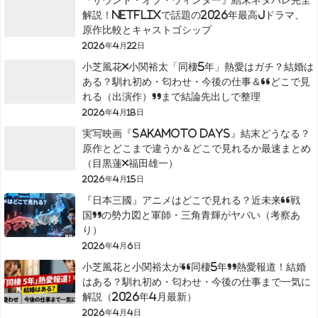
『サウンド・オブ・ウィンター』結末ネタバレ完全
解説！Netflixで話題の2026年最高Jドラマ、
原作比較とキャストゴシップ
2026年4月22日
小芝風花×小関裕太「同棲5年」熱愛はガチ？結婚は
ある？馴れ初め・匂わせ・今後の仕事＆“どこで見
れる（出演作）”まで結論先出しで整理
2026年4月18日
実写映画『SAKAMOTO DAYS』結末どうなる？
原作とどこまで違うか＆どこで見れるか最速まとめ
（目黒蓮×福田雄一）
2026年4月15日
『日本三國』アニメはどこで見れる？近未来“戦
国”の勢力図と軍師・三角青輝がヤバい（考察あ
り）
2026年4月6日
小芝風花と小関裕太が“同棲5年”熱愛報道！結婚
はある？馴れ初め・匂わせ・今後の仕事まで一気に
解説（2026年4月最新）
2026年4月4日