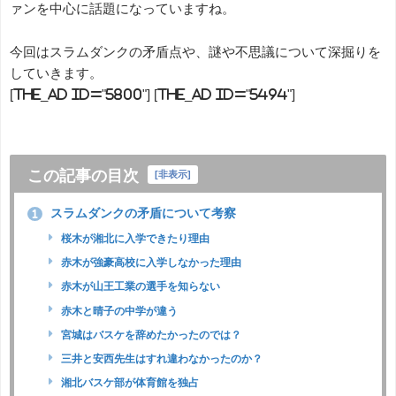
ァンを中心に話題になっていますね。
今回はスラムダンクの矛盾点や、謎や不思議について深掘りを
していきます。
[the_ad id="5800"] [the_ad id="5494"]
この記事の目次
[
非表示
]
スラムダンクの矛盾について考察
1
桜木が湘北に入学できたり理由
赤木が強豪高校に入学しなかった理由
赤木が山王工業の選手を知らない
赤木と晴子の中学が違う
宮城はバスケを辞めたかったのでは？
三井と安西先生はすれ違わなかったのか？
湘北バスケ部が体育館を独占