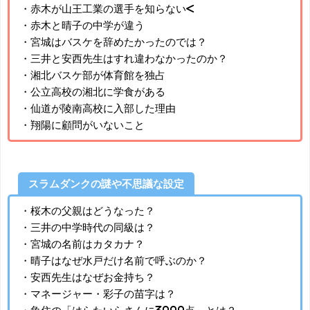
・赤木が山王工業の選手を知らない<
・赤木と晴子の中学が違う
・宮城はバスケを辞めたかったのでは？
・三井と安西先生はすれ違わなかったのか？
・湘北バスケ部が体育館を独占
・公立高校の湘北に学食がある
・仙道が陵南高校に入部した理由
・翔陽に顧問がいないこと
スラムダンクの謎や不思議な設定
・桜木の父親はどうなった？
・三井の中学時代の同級は？
・宮城の名前はカタカナ？
・晴子はなぜ水戸だけ名前で呼ぶのか？
・安西先生はなぜお金持ち？
・マネージャー・彩子の苗字は？