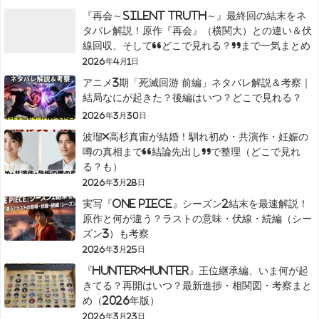
『再会～Silent Truth～』最終回の結末をネ
タバレ解説！原作『再会』（横関大）との違い＆伏
線回収、そして“どこで見れる？”まで一気まとめ
2026年4月1日
アニメ3期「死滅回游 前編」ネタバレ解説＆考察｜
結局なにが起きた？後編はいつ？どこで見れる？
2026年3月30日
波瑠×高杉真宙が結婚！馴れ初め・共演作・妊娠の
噂の真相まで“結論先出し”で整理（どこで見れ
る？も）
2026年3月28日
実写『ONE PIECE』シーズン2結末を最速解説！
原作と何が違う？ラストの意味・伏線・続編（シー
ズン3）も考察
2026年3月25日
『HUNTER×HUNTER』王位継承編、いま何が起
きてる？再開はいつ？最新進捗・相関図・考察まと
め（2026年版）
2026年3月23日