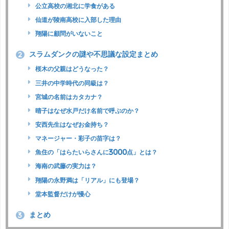
公立高校の湘北に学食がある
仙道が陵南高校に入部した理由
翔陽に顧問がいないこと
スラムダンクの謎や不思議な設定まとめ
2
桜木の父親はどうなった？
三井の中学時代の同級は？
宮城の名前はカタカナ？
晴子はなぜ水戸だけ名前で呼ぶのか？
安西先生はなぜお金持ち？
マネージャー・彩子の苗字は？
魚住の「はらたいらさんに3000点」とは？
海南の武藤の実力は？
翔陽の永野満は「リアル」にも登場？
堂本監督だけが慢心
まとめ
3