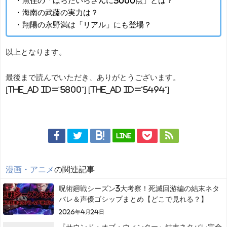
・魚住の「はらたいらさんに3000点」とは？
・海南の武藤の実力は？
・翔陽の永野満は「リアル」にも登場？
以上となります。
最後まで読んでいただき、ありがとうございます。
[the_ad id="5800"] [the_ad id="5494"]
LINE
漫画・アニメ
の関連記事
呪術廻戦シーズン3大考察！死滅回游編の結末ネタ
バレ＆声優ゴシップまとめ【どこで見れる？】
2026年4月24日