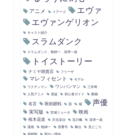
エヴァ
アニメ
イアーゴ
エヴァンゲリオン
キャスト紹介
スラムダンク
スラムダンク、牧紳一、深津一成
トイストーリー
ナミヤ雑貨店
フリーザ
マレフィセント
モデル
ワンパンマン
ワクチンマン
三井寿
人気アニメ
使徒
初心者ガイド
動物
声優
名言
呪術廻戦
国
城
実写版
映画
宮城リョータ
桜木花道
沢北栄治
流川楓
深津一成
漫画
牧紳一
背番号
舞台
見どころ
視聴順
面白い理由