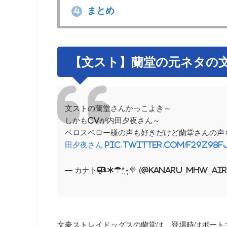
まとめ
4
【文スト】蘭堂の元ネタの
文ストの蘭堂さんかっこよき～
しかもcvが内田夕夜さん～
ペロスペロー様の声も好きだけど蘭堂さんの声
田夕夜さん
pic.twitter.com/F29z98F
— カナト*☂︎*̣̩⋆̩🍭 (@kanaru_MHW_ai
文豪ストレイドッグスの蘭堂は、登場時はポート