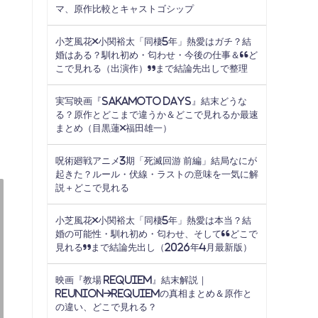
マ、原作比較とキャストゴシップ
小芝風花×小関裕太「同棲5年」熱愛はガチ？結
婚はある？馴れ初め・匂わせ・今後の仕事＆“ど
こで見れる（出演作）”まで結論先出しで整理
実写映画『SAKAMOTO DAYS』結末どうな
る？原作とどこまで違うか＆どこで見れるか最速
まとめ（目黒蓮×福田雄一）
呪術廻戦アニメ3期「死滅回游 前編」結局なにが
起きた？ルール・伏線・ラストの意味を一気に解
説＋どこで見れる
小芝風花×小関裕太「同棲5年」熱愛は本当？結
婚の可能性・馴れ初め・匂わせ、そして“どこで
見れる”まで結論先出し（2026年4月最新版）
映画『教場 Requiem』結末解説｜
Reunion→Requiemの真相まとめ＆原作と
の違い、どこで見れる？