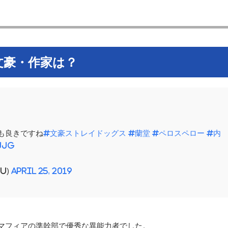
文豪・作家は？
も良きですね
#文豪ストレイドッグス
#蘭堂
#ペロスペロー
#内
jjG
ru)
April 25, 2019
マフィアの準幹部で優秀な異能力者でした。