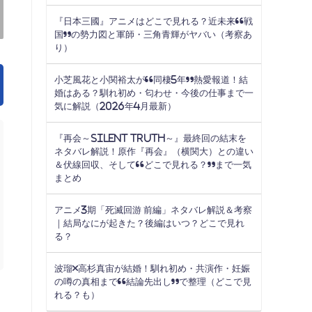
『日本三國』アニメはどこで見れる？近未来“戦
国”の勢力図と軍師・三角青輝がヤバい（考察あ
り）
小芝風花と小関裕太が“同棲5年”熱愛報道！結
婚はある？馴れ初め・匂わせ・今後の仕事まで一
気に解説（2026年4月最新）
『再会～Silent Truth～』最終回の結末を
ネタバレ解説！原作『再会』（横関大）との違い
＆伏線回収、そして“どこで見れる？”まで一気
まとめ
アニメ3期「死滅回游 前編」ネタバレ解説＆考察
｜結局なにが起きた？後編はいつ？どこで見れ
る？
波瑠×高杉真宙が結婚！馴れ初め・共演作・妊娠
の噂の真相まで“結論先出し”で整理（どこで見
れる？も）