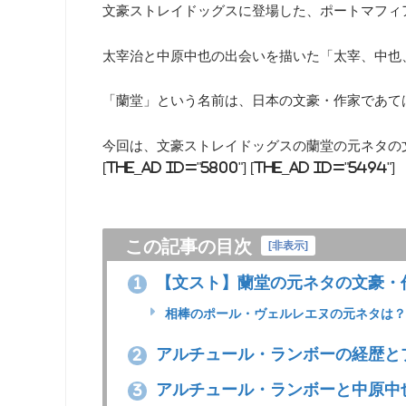
文豪ストレイドッグスに登場した、ポートマフィ
太宰治と中原中也の出会いを描いた「太宰、中也
「蘭堂」という名前は、日本の文豪・作家であて
今回は、文豪ストレイドッグスの蘭堂の元ネタの
[the_ad id="5800"] [the_ad id="5494"]
この記事の目次
[
非表示
]
【文スト】蘭堂の元ネタの文豪・
1
相棒のポール・ヴェルレエヌの元ネタは？
アルチュール・ランボーの経歴と
2
アルチュール・ランボーと中原中
3