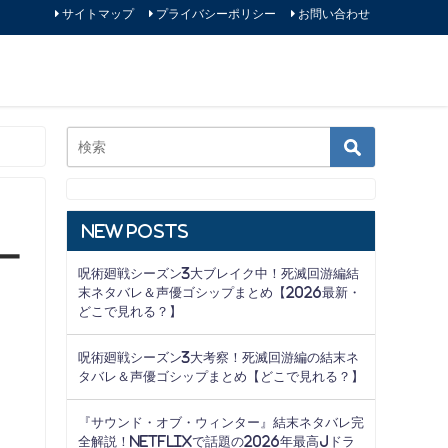
サイトマップ
プライバシーポリシー
お問い合わせ
New Posts
ー
呪術廻戦シーズン3大ブレイク中！死滅回游編結
末ネタバレ＆声優ゴシップまとめ【2026最新・
どこで見れる？】
呪術廻戦シーズン3大考察！死滅回游編の結末ネ
タバレ＆声優ゴシップまとめ【どこで見れる？】
『サウンド・オブ・ウィンター』結末ネタバレ完
全解説！Netflixで話題の2026年最高Jドラ