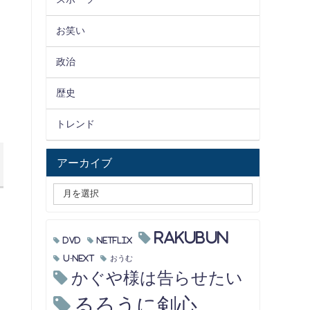
お笑い
政治
歴史
トレンド
アーカイブ
RAKUBUN
DVD
Netflix
U-NEXT
おうむ
かぐや様は告らせたい
るろうに剣心