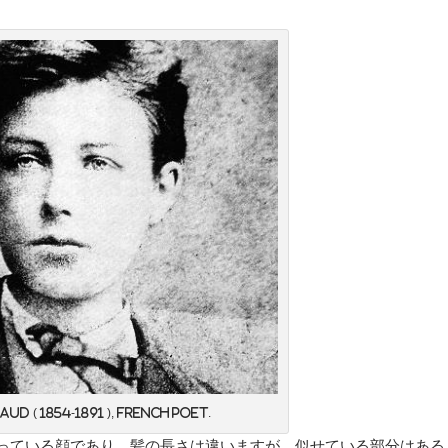
ud ( 1854-1891 ), French poet.
っている顔であり、髪の長さは違いますが、似せている部分はある