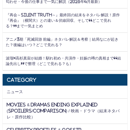
匂わせ・今後の仕事まで一気に解説（2026年4月最新）
『再会～Silent Truth～』最終回の結末をネタバレ解説！原作
『再会』（横関大）との違い＆伏線回収、そして“どこで見れ
る？”まで一気まとめ
アニメ3期「死滅回游 前編」ネタバレ解説＆考察｜結局なにが起き
た？後編はいつ？どこで見れる？
波瑠×高杉真宙が結婚！馴れ初め・共演作・妊娠の噂の真相まで“結
論先出し”で整理（どこで見れる？も）
Category
ニュース
Movies & Dramas Ending Explained
(Spoilers/Comparison) / 映画・ドラマ（結末ネタバ
レ・原作比較）