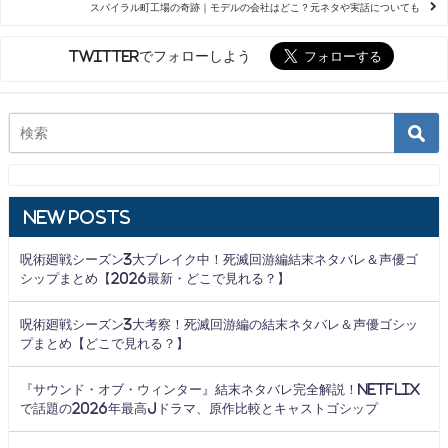
スパイラル町工場の奇跡｜モデルの会社はどこ？元ネタや実話についても
Twitterでフォローしよう
New Posts
呪術廻戦シーズン3大ブレイク中！死滅回游編結末ネタバレ＆声優ゴ
シップまとめ【2026最新・どこで見れる？】
呪術廻戦シーズン3大考察！死滅回游編の結末ネタバレ＆声優ゴシッ
プまとめ【どこで見れる？】
『サウンド・オブ・ウィンター』結末ネタバレ完全解説！Netflix
で話題の2026年最高Jドラマ、原作比較とキャストゴシップ