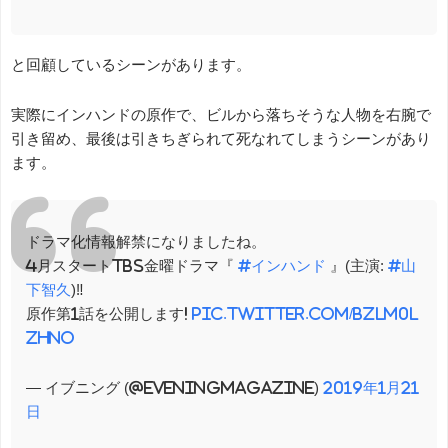
と回顧しているシーンがあります。
実際にインハンドの原作で、ビルから落ちそうな人物を右腕で
引き留め、最後は引きちぎられて死なれてしまうシーンがあり
ます。
ドラマ化情報解禁になりましたね。
4月スタートTBS金曜ドラマ『
#インハンド
』(主演:
#山
下智久
)‼︎
原作第1話を公開します!
pic.twitter.com/BZlm0l
ZhNO
— イブニング (@eveningmagazine)
2019年1月21
日