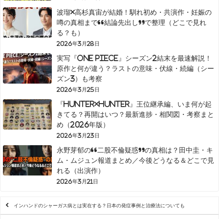
波瑠×高杉真宙が結婚！馴れ初め・共演作・妊娠の
噂の真相まで“結論先出し”で整理（どこで見れ
る？も）
2026年3月28日
実写『ONE PIECE』シーズン2結末を最速解説！
原作と何が違う？ラストの意味・伏線・続編（シー
ズン3）も考察
2026年3月25日
『HUNTER×HUNTER』王位継承編、いま何が起
きてる？再開はいつ？最新進捗・相関図・考察まと
め（2026年版）
2026年3月23日
永野芽郁の“二股不倫疑惑”の真相は？田中圭・キ
ム・ムジュン報道まとめ／今後どうなる＆どこで見
れる（出演作）
2026年3月21日
インハンドのシャーガス病とは実在する？日本の発症事例と治療法についても