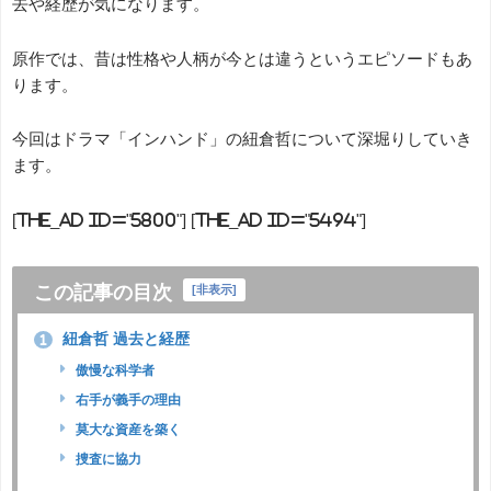
去や経歴が気になります。
原作では、昔は性格や人柄が今とは違うというエピソードもあ
ります。
今回はドラマ「インハンド」の紐倉哲について深堀りしていき
ます。
[the_ad id="5800"] [the_ad id="5494"]
この記事の目次
[
非表示
]
紐倉哲 過去と経歴
1
傲慢な科学者
右手が義手の理由
莫大な資産を築く
捜査に協力