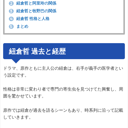
紐倉哲と阿里玲の関係
2
紐倉哲と牧野巴の関係
3
紐倉哲 性格と人格
4
まとめ
5
紐倉哲 過去と経歴
ドラマ、原作ともに主人公の紐倉は、右手が義手の医学者とい
う設定です。
性格は非常に変わり者で専門の寄生虫を見つけてた興奮し、周
囲を驚かせています。
原作では紐倉が過去を語るシーンもあり、時系列に沿って記載
していきます。