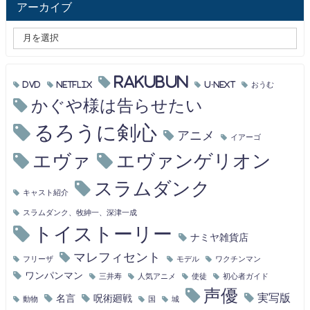
アーカイブ
RAKUBUN
DVD
Netflix
U-NEXT
おうむ
かぐや様は告らせたい
るろうに剣心
アニメ
イアーゴ
エヴァ
エヴァンゲリオン
スラムダンク
キャスト紹介
スラムダンク、牧紳一、深津一成
トイストーリー
ナミヤ雑貨店
マレフィセント
フリーザ
モデル
ワクチンマン
ワンパンマン
三井寿
人気アニメ
使徒
初心者ガイド
声優
実写版
名言
呪術廻戦
動物
国
城