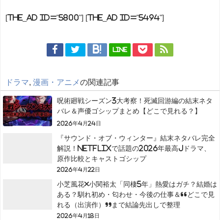
[the_ad id="5800"] [the_ad id="5494"]
LINE
ドラマ
,
漫画・アニメ
の関連記事
呪術廻戦シーズン3大考察！死滅回游編の結末ネタ
バレ＆声優ゴシップまとめ【どこで見れる？】
2026年4月24日
『サウンド・オブ・ウィンター』結末ネタバレ完全
解説！Netflixで話題の2026年最高Jドラマ、
原作比較とキャストゴシップ
2026年4月22日
小芝風花×小関裕太「同棲5年」熱愛はガチ？結婚は
ある？馴れ初め・匂わせ・今後の仕事＆“どこで見
れる（出演作）”まで結論先出しで整理
2026年4月18日