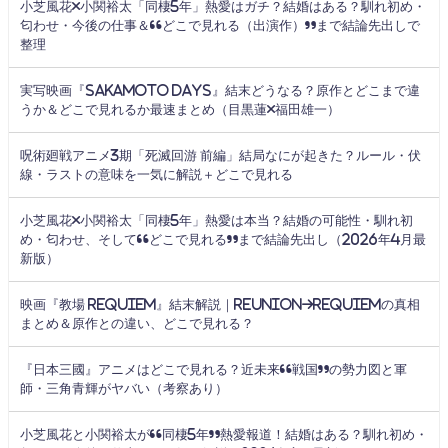
小芝風花×小関裕太「同棲5年」熱愛はガチ？結婚はある？馴れ初め・
匂わせ・今後の仕事＆“どこで見れる（出演作）”まで結論先出しで
整理
実写映画『SAKAMOTO DAYS』結末どうなる？原作とどこまで違
うか＆どこで見れるか最速まとめ（目黒蓮×福田雄一）
呪術廻戦アニメ3期「死滅回游 前編」結局なにが起きた？ルール・伏
線・ラストの意味を一気に解説＋どこで見れる
小芝風花×小関裕太「同棲5年」熱愛は本当？結婚の可能性・馴れ初
め・匂わせ、そして“どこで見れる”まで結論先出し（2026年4月最
新版）
映画『教場 Requiem』結末解説｜Reunion→Requiemの真相
まとめ＆原作との違い、どこで見れる？
『日本三國』アニメはどこで見れる？近未来“戦国”の勢力図と軍
師・三角青輝がヤバい（考察あり）
小芝風花と小関裕太が“同棲5年”熱愛報道！結婚はある？馴れ初め・