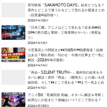
実写映画『SAKAMOTO DAYS』結末どうなる？
原作とどこまで違うか＆どこで見れるか最速まとめ
（目黒蓮×福田雄一）
2026年4月15日
『日本三國』アニメはどこで見れる？近未来“戦
国”の勢力図と軍師・三角青輝がヤバい（考察あ
り）
2026年4月6日
小芝風花と小関裕太が“同棲5年”熱愛報道！結婚
はある？馴れ初め・匂わせ・今後の仕事まで一気に
解説（2026年4月最新）
2026年4月4日
『再会～Silent Truth～』最終回の結末をネ
タバレ解説！原作『再会』（横関大）との違い＆伏
線回収、そして“どこで見れる？”まで一気まとめ
2026年4月1日
アニメ3期「死滅回游 前編」ネタバレ解説＆考察｜
結局なにが起きた？後編はいつ？どこで見れる？
2026年3月30日