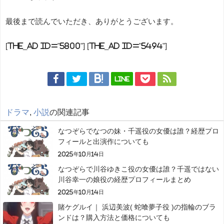
最後まで読んでいただき、ありがとうございます。
[the_ad id="5800"] [the_ad id="5494"]
LINE
ドラマ
,
小説
の関連記事
なつぞらでなつの妹・千遥役の女優は誰？経歴プロ
フィールと出演作についても
2025年10月14日
なつぞらで川谷ゆきこ役の女優は誰？千遥ではない
川谷幸一の娘役の経歴プロフィールまとめ
2025年10月14日
賭ケグルイ｜ 浜辺美波( 蛇喰夢子役 )の指輪のブラ
ンドは？購入方法と価格についても