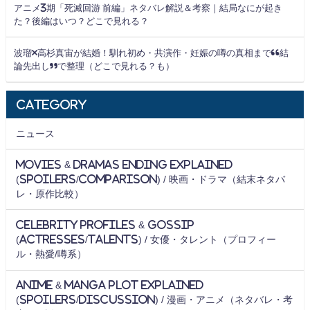
アニメ3期「死滅回游 前編」ネタバレ解説＆考察｜結局なにが起き
た？後編はいつ？どこで見れる？
波瑠×高杉真宙が結婚！馴れ初め・共演作・妊娠の噂の真相まで“結
論先出し”で整理（どこで見れる？も）
Category
ニュース
Movies & Dramas Ending Explained
(Spoilers/Comparison) / 映画・ドラマ（結末ネタバ
レ・原作比較）
Celebrity Profiles & Gossip
(Actresses/Talents) / 女優・タレント（プロフィー
ル・熱愛/噂系）
Anime & Manga Plot Explained
(Spoilers/Discussion) / 漫画・アニメ（ネタバレ・考