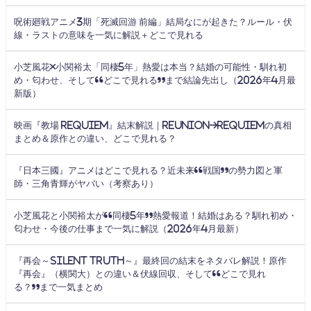
呪術廻戦アニメ3期「死滅回游 前編」結局なにが起きた？ルール・伏
線・ラストの意味を一気に解説＋どこで見れる
小芝風花×小関裕太「同棲5年」熱愛は本当？結婚の可能性・馴れ初
め・匂わせ、そして“どこで見れる”まで結論先出し（2026年4月最
新版）
映画『教場 Requiem』結末解説｜Reunion→Requiemの真相
まとめ＆原作との違い、どこで見れる？
『日本三國』アニメはどこで見れる？近未来“戦国”の勢力図と軍
師・三角青輝がヤバい（考察あり）
小芝風花と小関裕太が“同棲5年”熱愛報道！結婚はある？馴れ初め・
匂わせ・今後の仕事まで一気に解説（2026年4月最新）
『再会～Silent Truth～』最終回の結末をネタバレ解説！原作
『再会』（横関大）との違い＆伏線回収、そして“どこで見れ
る？”まで一気まとめ