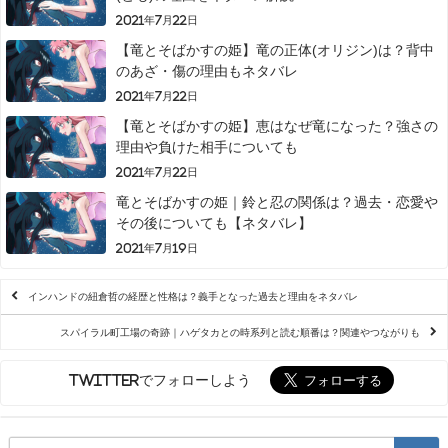
2021年7月22日
【竜とそばかすの姫】竜の正体(オリジン)は？背中
のあざ・傷の理由もネタバレ
2021年7月22日
【竜とそばかすの姫】恵はなぜ竜になった？強さの
理由や負けた相手についても
2021年7月22日
竜とそばかすの姫｜鈴と忍の関係は？過去・恋愛や
その後についても【ネタバレ】
2021年7月19日
インハンドの紐倉哲の経歴と性格は？義手となった過去と理由をネタバレ
スパイラル町工場の奇跡｜ハゲタカとの時系列と読む順番は？関連やつながりも
Twitterでフォローしよう