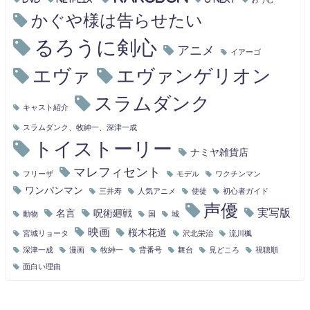
かぐや様は告らせたい
るろうに剣心
アニメ
イアーゴ
エヴァ
エヴァンゲリオン
スラムダンク
キャスト紹介
スラムダンク、牧紳一、深津一成
トイストーリー
ナミヤ雑貨店
マレフィセント
フリーザ
モデル
ワクチンマン
ワンパンマン
三井寿
人気アニメ
使徒
初心者ガイド
声優
実写版
名言
呪術廻戦
動物
国
城
映画
桜木花道
宮城リョータ
沢北栄治
流川楓
深津一成
漫画
牧紳一
背番号
舞台
見どころ
視聴順
面白い理由