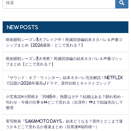
New Posts
呪術廻戦シーズン3大ブレイク中！死滅回游編結末ネタバレ＆声優ゴ
シップまとめ【2026最新・どこで見れる？】
呪術廻戦シーズン3大考察！死滅回游編の結末ネタバレ＆声優ゴシッ
プまとめ【どこで見れる？】
『サウンド・オブ・ウィンター』結末ネタバレ完全解説！Netflix
で話題の2026年最高Jドラマ、原作比較とキャストゴシップ
小芝風花×小関裕太「同棲5年」熱愛はガチ？結婚はある？馴れ初め・
匂わせ・今後の仕事＆“どこで見れる（出演作）”まで結論先出しで
整理
実写映画『SAKAMOTO DAYS』結末どうなる？原作とどこまで違
うか＆どこで見れるか最速まとめ（目黒蓮×福田雄一）