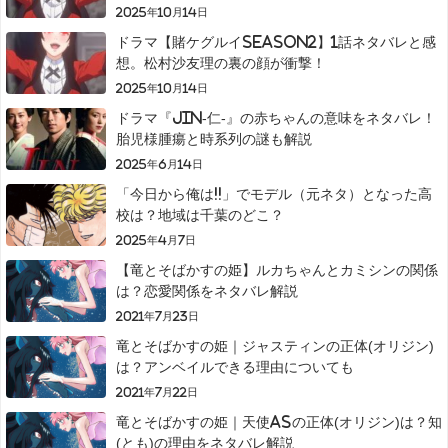
2025年10月14日
ドラマ【賭ケグルイseason2】1話ネタバレと感
想。松村沙友理の裏の顔が衝撃！
2025年10月14日
ドラマ『JIN-仁-』の赤ちゃんの意味をネタバレ！
胎児様腫瘍と時系列の謎も解説
2025年6月14日
「今日から俺は!!」でモデル（元ネタ）となった高
校は？地域は千葉のどこ？
2025年4月7日
【竜とそばかすの姫】ルカちゃんとカミシンの関係
は？恋愛関係をネタバレ解説
2021年7月23日
竜とそばかすの姫｜ジャスティンの正体(オリジン)
は？アンベイルできる理由についても
2021年7月22日
竜とそばかすの姫｜天使Asの正体(オリジン)は？知
(とも)の理由をネタバレ解説