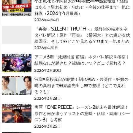
小芝風花と小関裕太が“同棲5年”熱愛報道！結婚
はある？馴れ初め・匂わせ・今後の仕事まで一気に
解説（2026年4月最新）
2026年4月4日
『再会～Silent Truth～』最終回の結末をネ
タバレ解説！原作『再会』（横関大）との違い＆伏
線回収、そして“どこで見れる？”まで一気まとめ
2026年4月1日
アニメ3期「死滅回游 前編」ネタバレ解説＆考察｜
結局なにが起きた？後編はいつ？どこで見れる？
2026年3月30日
波瑠×高杉真宙が結婚！馴れ初め・共演作・妊娠の
噂の真相まで“結論先出し”で整理（どこで見れ
る？も）
2026年3月28日
実写『ONE PIECE』シーズン2結末を最速解説！
原作と何が違う？ラストの意味・伏線・続編（シー
ズン3）も考察
2026年3月25日