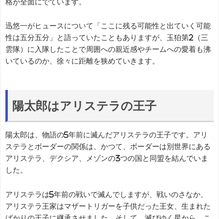
格が全面にでています。
迅悠一がヒュースについて「ここに残る可能性と出ていく可能
性は五分五分」と語っていたこともありますが、玉狛第2（三
雲隊）に入隊したことで周囲への親近感やチームへの愛着も沸
いているのか、徐々に距離を狭めていきます。
陽太郎はアリステラの王子
陽太郎は、物語の5年前に滅んだアリステラの王子です。アリ
ステラとボーダーの関係は、かつて、ボーダーは別世界にある
アリステラ、デクシア、メゾンの3つの国と同盟を結んでいま
した。
アリステラは5年前の戦いで滅んでしますが、戦いのさなか、
アリステラ王家はマザートリガーを子供だった王女、生まれた
ばかりの王子に継承させました。そして、滅びゆく星から、こ