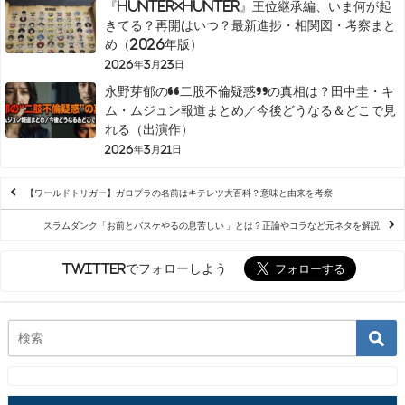
『HUNTER×HUNTER』王位継承編、いま何が起
きてる？再開はいつ？最新進捗・相関図・考察まと
め（2026年版）
2026年3月23日
永野芽郁の“二股不倫疑惑”の真相は？田中圭・キ
ム・ムジュン報道まとめ／今後どうなる＆どこで見
れる（出演作）
2026年3月21日
【ワールドトリガー】ガロプラの名前はキテレツ大百科？意味と由来を考察
スラムダンク「お前とバスケやるの息苦しい 」とは？正論やコラなど元ネタを解説
Twitterでフォローしよう