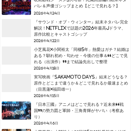
バレ＆声優ゴシップまとめ【どこで見れる？】
2026年4月24日
『サウンド・オブ・ウィンター』結末ネタバレ完全
解説！Netflixで話題の2026年最高Jドラマ、
原作比較とキャストゴシップ
2026年4月22日
小芝風花×小関裕太「同棲5年」熱愛はガチ？結婚は
ある？馴れ初め・匂わせ・今後の仕事＆“どこで見
れる（出演作）”まで結論先出しで整理
2026年4月18日
実写映画『SAKAMOTO DAYS』結末どうなる？
原作とどこまで違うか＆どこで見れるか最速まとめ
（目黒蓮×福田雄一）
2026年4月15日
『日本三國』アニメはどこで見れる？近未来“戦
国”の勢力図と軍師・三角青輝がヤバい（考察あ
り）
2026年4月6日