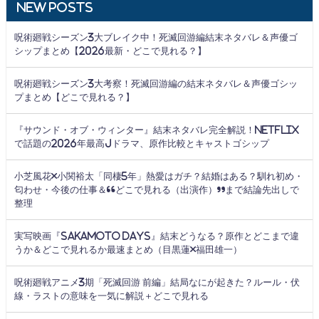
New Posts
呪術廻戦シーズン3大ブレイク中！死滅回游編結末ネタバレ＆声優ゴ
シップまとめ【2026最新・どこで見れる？】
呪術廻戦シーズン3大考察！死滅回游編の結末ネタバレ＆声優ゴシッ
プまとめ【どこで見れる？】
『サウンド・オブ・ウィンター』結末ネタバレ完全解説！Netflix
で話題の2026年最高Jドラマ、原作比較とキャストゴシップ
小芝風花×小関裕太「同棲5年」熱愛はガチ？結婚はある？馴れ初め・
匂わせ・今後の仕事＆“どこで見れる（出演作）”まで結論先出しで
整理
実写映画『SAKAMOTO DAYS』結末どうなる？原作とどこまで違
うか＆どこで見れるか最速まとめ（目黒蓮×福田雄一）
呪術廻戦アニメ3期「死滅回游 前編」結局なにが起きた？ルール・伏
線・ラストの意味を一気に解説＋どこで見れる