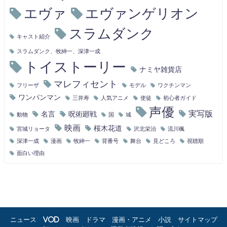
エヴァ
エヴァンゲリオン
スラムダンク
キャスト紹介
スラムダンク、牧紳一、深津一成
トイストーリー
ナミヤ雑貨店
マレフィセント
フリーザ
モデル
ワクチンマン
ワンパンマン
三井寿
人気アニメ
使徒
初心者ガイド
声優
実写版
名言
呪術廻戦
動物
国
城
映画
桜木花道
宮城リョータ
沢北栄治
流川楓
深津一成
漫画
牧紳一
背番号
舞台
見どころ
視聴順
面白い理由
ニュース
VOD
映画
ドラマ
漫画・アニメ
小説
サイトマップ