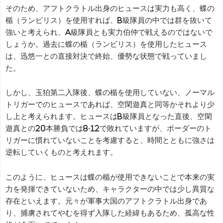
そのため、アフトクラトル出身のヒュースは実力も高く、蝶の
楯（ランビリス）を使用すれば、B級隊員の中では群を抜いて
強いと考えられ、A級隊員とも実力伯仲で戦えるのではないで
しょうか。過去に蝶の楯（ランビリス）を使用したヒュース
は、迅悠一との直接対決で終始、優勢な状態で戦っていまし
た。
しかし、玉狛第二入隊後、蝶の楯を使用していない、ノーマル
トリガーでのヒュースであれば、空閑遊真と同等かそれより少
し上と考えられます。ヒュースはB級隊員となった直後、空閑
遊真との20本勝負では8-12で敗れていますが、ボーダーのト
リガーに慣れていないことを考慮すると、時間とともに強さは
逆転していくものと考えれます。
このように、ヒュースは蝶の楯が使用できないことで本来の実
力を発揮できていないため、キャラクターの中では少し異質な
存在といえます。元々が軍事大国のアフトクラトル出身であ
り、捕虜されてやむを得ず入隊した経緯もあるため、孤高な性