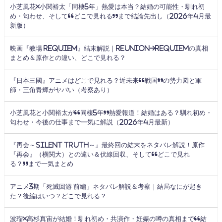
小芝風花×小関裕太「同棲5年」熱愛は本当？結婚の可能性・馴れ初
め・匂わせ、そして“どこで見れる”まで結論先出し（2026年4月最
新版）
映画『教場 Requiem』結末解説｜Reunion→Requiemの真相
まとめ＆原作との違い、どこで見れる？
『日本三國』アニメはどこで見れる？近未来“戦国”の勢力図と軍
師・三角青輝がヤバい（考察あり）
小芝風花と小関裕太が“同棲5年”熱愛報道！結婚はある？馴れ初め・
匂わせ・今後の仕事まで一気に解説（2026年4月最新）
『再会～Silent Truth～』最終回の結末をネタバレ解説！原作
『再会』（横関大）との違い＆伏線回収、そして“どこで見れ
る？”まで一気まとめ
アニメ3期「死滅回游 前編」ネタバレ解説＆考察｜結局なにが起き
た？後編はいつ？どこで見れる？
波瑠×高杉真宙が結婚！馴れ初め・共演作・妊娠の噂の真相まで“結