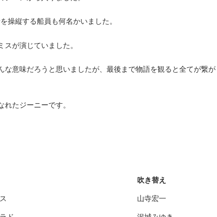
船を操縦する船員も何名かいました。
ミスが演じていました。
んな意味だろうと思いましたが、最後まで物語を観ると全てが繋が
なれたジーニーです。
。
吹き替え
ス
山寺宏一
ラド
沢城みゆき