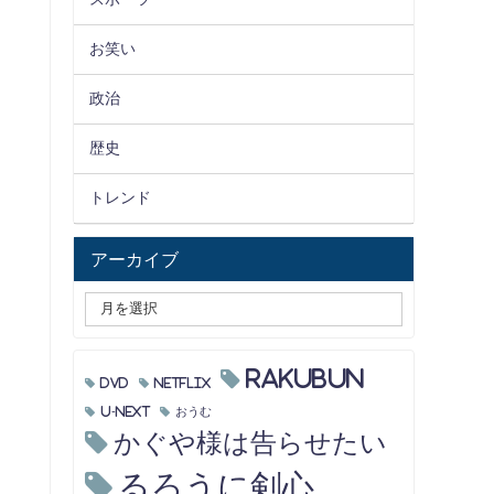
お笑い
政治
歴史
トレンド
アーカイブ
RAKUBUN
DVD
Netflix
U-NEXT
おうむ
かぐや様は告らせたい
るろうに剣心