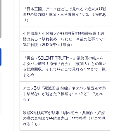
『日本三國』アニメはどこで見れる？近未来“戦
国”の勢力図と軍師・三角青輝がヤバい（考察あ
り）
小芝風花と小関裕太が“同棲5年”熱愛報道！結
婚はある？馴れ初め・匂わせ・今後の仕事まで一
気に解説（2026年4月最新）
『再会～Silent Truth～』最終回の結末を
ネタバレ解説！原作『再会』（横関大）との違い
＆伏線回収、そして“どこで見れる？”まで一気
まとめ
アニメ3期「死滅回游 前編」ネタバレ解説＆考察
｜結局なにが起きた？後編はいつ？どこで見れ
る？
波瑠×高杉真宙が結婚！馴れ初め・共演作・妊娠
の噂の真相まで“結論先出し”で整理（どこで見
れる？も）