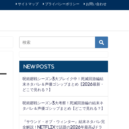
サイトマップ
プライバシーポリシー
お問い合わせ
New Posts
ー
呪術廻戦シーズン3大ブレイク中！死滅回游編結
末ネタバレ＆声優ゴシップまとめ【2026最新・
どこで見れる？】
呪術廻戦シーズン3大考察！死滅回游編の結末ネ
タバレ＆声優ゴシップまとめ【どこで見れる？】
『サウンド・オブ・ウィンター』結末ネタバレ完
全解説！Netflixで話題の2026年最高Jドラ