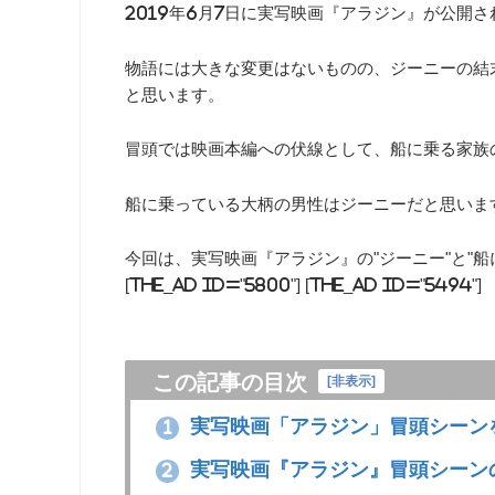
2019年6月7日に実写映画『アラジン』が公開
物語には大きな変更はないものの、ジーニーの結
と思います。
冒頭では映画本編への伏線として、船に乗る家族
船に乗っている大柄の男性はジーニーだと思いま
今回は、実写映画『アラジン』の"ジーニー"と"
[the_ad id="5800"] [the_ad id="5494"]
この記事の目次
[
非表示
]
実写映画「アラジン」冒頭シーン
1
実写映画『アラジン』冒頭シーン
2