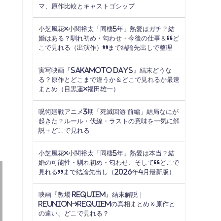
マ、原作比較とキャストゴシップ
小芝風花×小関裕太「同棲5年」熱愛はガチ？結
婚はある？馴れ初め・匂わせ・今後の仕事＆“ど
こで見れる（出演作）”まで結論先出しで整理
実写映画『SAKAMOTO DAYS』結末どうな
る？原作とどこまで違うか＆どこで見れるか最速
まとめ（目黒蓮×福田雄一）
呪術廻戦アニメ3期「死滅回游 前編」結局なにが
起きた？ルール・伏線・ラストの意味を一気に解
説＋どこで見れる
小芝風花×小関裕太「同棲5年」熱愛は本当？結
婚の可能性・馴れ初め・匂わせ、そして“どこで
見れる”まで結論先出し（2026年4月最新版）
映画『教場 Requiem』結末解説｜
Reunion→Requiemの真相まとめ＆原作と
の違い、どこで見れる？