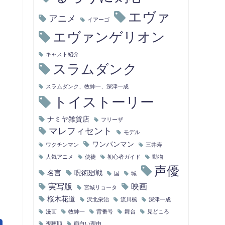
エヴァ
アニメ
イアーゴ
エヴァンゲリオン
キャスト紹介
スラムダンク
スラムダンク、牧紳一、深津一成
トイストーリー
ナミヤ雑貨店
フリーザ
マレフィセント
モデル
ワンパンマン
ワクチンマン
三井寿
人気アニメ
使徒
初心者ガイド
動物
声優
名言
呪術廻戦
国
城
実写版
映画
宮城リョータ
桜木花道
沢北栄治
流川楓
深津一成
漫画
牧紳一
背番号
舞台
見どころ
視聴順
面白い理由