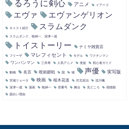
るろうに剣心
アニメ
イアーゴ
エヴァ
エヴァンゲリオン
スラムダンク
キャスト紹介
スラムダンク、牧紳一、深津一成
トイストーリー
ナミヤ雑貨店
マレフィセント
フリーザ
モデル
ワクチンマン
ワンパンマン
三井寿
人気アニメ
使徒
初心者ガイド
声優
実写版
名言
呪術廻戦
動物
国
城
映画
桜木花道
宮城リョータ
沢北栄治
流川楓
深津一成
漫画
牧紳一
背番号
舞台
見どころ
視聴順
面白い理由