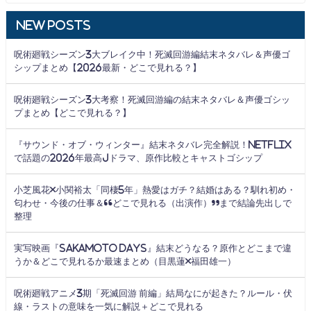
New Posts
呪術廻戦シーズン3大ブレイク中！死滅回游編結末ネタバレ＆声優ゴ
シップまとめ【2026最新・どこで見れる？】
呪術廻戦シーズン3大考察！死滅回游編の結末ネタバレ＆声優ゴシッ
プまとめ【どこで見れる？】
『サウンド・オブ・ウィンター』結末ネタバレ完全解説！Netflix
で話題の2026年最高Jドラマ、原作比較とキャストゴシップ
小芝風花×小関裕太「同棲5年」熱愛はガチ？結婚はある？馴れ初め・
匂わせ・今後の仕事＆“どこで見れる（出演作）”まで結論先出しで
整理
実写映画『SAKAMOTO DAYS』結末どうなる？原作とどこまで違
うか＆どこで見れるか最速まとめ（目黒蓮×福田雄一）
呪術廻戦アニメ3期「死滅回游 前編」結局なにが起きた？ルール・伏
線・ラストの意味を一気に解説＋どこで見れる