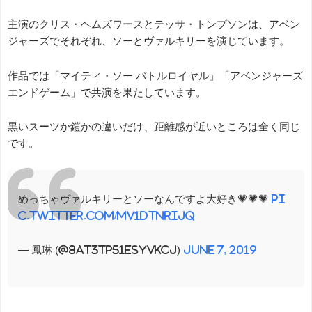
主演のクリス・ヘムズワースとテッサ・トンプソンは、アベン
ジャーズでそれぞれ、ソーとヴァルキリーを演じています。
作品では「マイティ・ソー バトルロイヤル」「アベンジャーズ
エンドゲーム」で共演を果たしています。
黒いスーツか鎧かの違いだけ、距離感が近いところは全く同じ
です。
めっちゃヴァルキリーとソーなんですよ大好き💗💗💗
pi
c.twitter.com/MV1dTNRiJQ
— 鳳琳 (@8aT3TP51esyvkcJ)
June 7, 2019