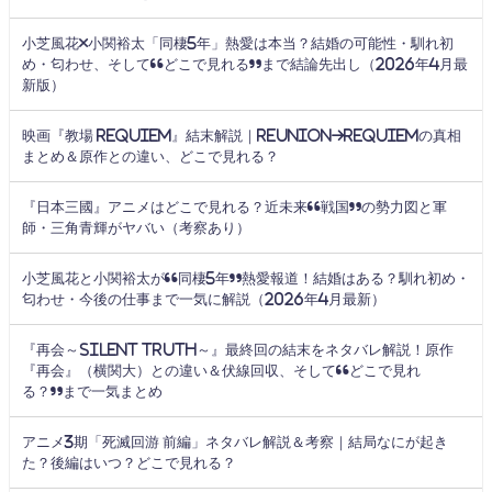
小芝風花×小関裕太「同棲5年」熱愛は本当？結婚の可能性・馴れ初
め・匂わせ、そして“どこで見れる”まで結論先出し（2026年4月最
新版）
映画『教場 Requiem』結末解説｜Reunion→Requiemの真相
まとめ＆原作との違い、どこで見れる？
『日本三國』アニメはどこで見れる？近未来“戦国”の勢力図と軍
師・三角青輝がヤバい（考察あり）
小芝風花と小関裕太が“同棲5年”熱愛報道！結婚はある？馴れ初め・
匂わせ・今後の仕事まで一気に解説（2026年4月最新）
『再会～Silent Truth～』最終回の結末をネタバレ解説！原作
『再会』（横関大）との違い＆伏線回収、そして“どこで見れ
る？”まで一気まとめ
アニメ3期「死滅回游 前編」ネタバレ解説＆考察｜結局なにが起き
た？後編はいつ？どこで見れる？