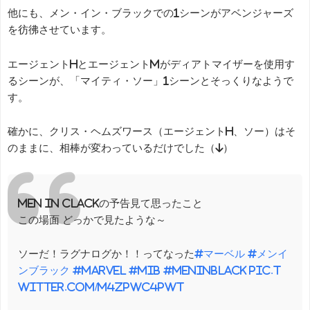
他にも、メン・イン・ブラックでの1シーンがアベンジャーズ
を彷彿させています。
エージェントHとエージェントMがディアトマイザーを使用す
るシーンが、「マイティ・ソー」1シーンとそっくりなようで
す。
確かに、クリス・ヘムズワース（エージェントH、ソー）はそ
のままに、相棒が変わっているだけでした（↓）
MEN IN CLACKの予告見て思ったこと
この場面 どっかで見たような～
ソーだ！ラグナログか！！ってなった
#マーベル
#メンイ
ンブラック
#marvel
#mib
#MenInBlack
pic.t
witter.com/M4zpWc4PwT