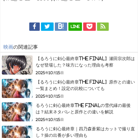
LINE
映画
の関連記事
【るろうに剣心最終章The Final】瀬田宗次郎は
なぜ登場した？味方になった理由も考察
2025年10月15日
【るろうに剣心最終章The Final】原作との違い
一覧まとめ！設定の比較についても
2025年10月15日
るろうに剣心最終章The Finalの雪代縁の最後
は？結末ネタバレと原作との違いを解説
2025年10月15日
るろうに剣心最終章｜四乃森蒼紫はカットで撮り直
し？操の出番が多い理由も