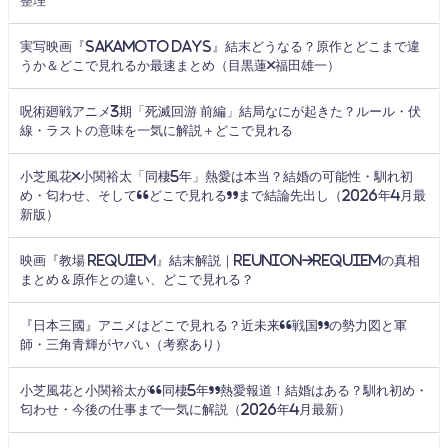
整理
実写映画『SAKAMOTO DAYS』結末どうなる？原作とどこまで違
うか＆どこで見れるか最速まとめ（目黒蓮×福田雄一）
呪術廻戦アニメ3期「死滅回游 前編」結局なにが起きた？ルール・伏
線・ラストの意味を一気に解説＋どこで見れる
小芝風花×小関裕太「同棲5年」熱愛は本当？結婚の可能性・馴れ初
め・匂わせ、そして“どこで見れる”まで結論先出し（2026年4月最
新版）
映画『教場 Requiem』結末解説｜Reunion→Requiemの真相
まとめ＆原作との違い、どこで見れる？
『日本三國』アニメはどこで見れる？近未来“戦国”の勢力図と軍
師・三角青輝がヤバい（考察あり）
小芝風花と小関裕太が“同棲5年”熱愛報道！結婚はある？馴れ初め・
匂わせ・今後の仕事まで一気に解説（2026年4月最新）