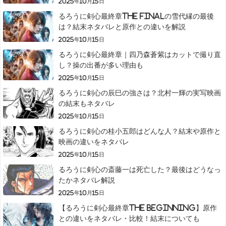
2025年10月15日
るろうに剣心最終章The Finalの雪代縁の最後
は？結末ネタバレと原作との違いを解説
2025年10月15日
るろうに剣心最終章｜四乃森蒼紫はカットで撮り直
し？操の出番が多い理由も
2025年10月15日
るろうに剣心の辰巳の強さは？北村一輝の実写映画
の結末もネタバレ
2025年10月15日
るろうに剣心の桂小五郎はどんな人？結末や原作と
映画の違いをネタバレ
2025年10月15日
るろうに剣心の斎藤一は死亡した？最後はどうなっ
たかネタバレ解説
2025年10月15日
【るろうに剣心最終章The Beginning】原作
との違いをネタバレ・比較！結末についても