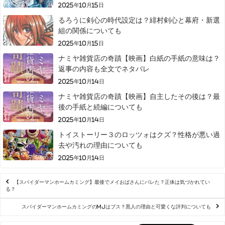
2025年10月15日
るろうに剣心の時代設定は？緋村剣心と幕府・新選
組の関係についても
2025年10月15日
ナミヤ雑貨店の奇蹟【映画】白紙の手紙の意味は？
返事の内容も全文でネタバレ
2025年10月14日
ナミヤ雑貨店の奇蹟【映画】自主したその後は？最
後の手紙と続編についても
2025年10月14日
トイストーリー３のロッツォはクズ？性格が悪い過
去や汚れの理由についても
2025年10月14日
【スパイダーマンホームカミング】最後でメイおばさんにバレた？正体は気づかれてい
る？
スパイダーマンホームカミングのMJはブス？黒人の理由と可愛くな評判についても