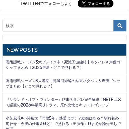
Twitterでフォローしよう
New Posts
呪術廻戦シーズン3大ブレイク中！死滅回游編結末ネタバレ＆声優ゴ
シップまとめ【2026最新・どこで見れる？】
呪術廻戦シーズン3大考察！死滅回游編の結末ネタバレ＆声優ゴシッ
プまとめ【どこで見れる？】
『サウンド・オブ・ウィンター』結末ネタバレ完全解説！Netflix
で話題の2026年最高Jドラマ、原作比較とキャストゴシップ
小芝風花×小関裕太「同棲5年」熱愛はガチ？結婚はある？馴れ初め・
匂わせ・今後の仕事＆“どこで見れる（出演作）”まで結論先出しで