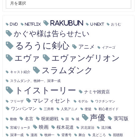
RAKUBUN
DVD
Netflix
U-NEXT
おうむ
かぐや様は告らせたい
るろうに剣心
アニメ
イアーゴ
エヴァ
エヴァンゲリオン
スラムダンク
キャスト紹介
スラムダンク、牧紳一、深津一成
トイストーリー
ナミヤ雑貨店
マレフィセント
フリーザ
モデル
ワクチンマン
ワンパンマン
三井寿
人気アニメ
使徒
初心者ガイド
声優
実写版
名言
呪術廻戦
動物
国
城
映画
桜木花道
宮城リョータ
沢北栄治
流川楓
深津一成
漫画
牧紳一
背番号
舞台
見どころ
視聴順