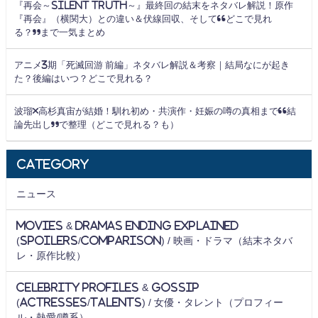
『再会～Silent Truth～』最終回の結末をネタバレ解説！原作
『再会』（横関大）との違い＆伏線回収、そして“どこで見れ
る？”まで一気まとめ
アニメ3期「死滅回游 前編」ネタバレ解説＆考察｜結局なにが起き
た？後編はいつ？どこで見れる？
波瑠×高杉真宙が結婚！馴れ初め・共演作・妊娠の噂の真相まで“結
論先出し”で整理（どこで見れる？も）
Category
ニュース
Movies & Dramas Ending Explained
(Spoilers/Comparison) / 映画・ドラマ（結末ネタバ
レ・原作比較）
Celebrity Profiles & Gossip
(Actresses/Talents) / 女優・タレント（プロフィー
ル・熱愛/噂系）