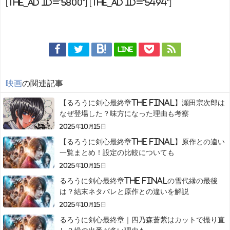
[the_ad id="5800"] [the_ad id="5494"]
LINE
映画
の関連記事
【るろうに剣心最終章The Final】瀬田宗次郎は
なぜ登場した？味方になった理由も考察
2025年10月15日
【るろうに剣心最終章The Final】原作との違い
一覧まとめ！設定の比較についても
2025年10月15日
るろうに剣心最終章The Finalの雪代縁の最後
は？結末ネタバレと原作との違いを解説
2025年10月15日
るろうに剣心最終章｜四乃森蒼紫はカットで撮り直