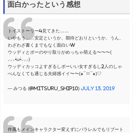
面白かったという感想
トイストーリー4見てきた……
いやもう……安定というか、期待どおりというか、うん、
わざわざ書くまでもなく面白いw
ウッディとボーのやり取りがめっちゃ萌える〜〜〜(
⸝⸝⸝•́ω•̀⸝⸝⸝)
ウッディカッコよすぎるしボーいい女すぎるし2人のしゃ
べんなくても通じる夫婦感イイ〜〜(๑¯ㅁ¯๑)♡
— みつる (@mitsuru_ship10)
July 13, 2019
作風もメインキャラクター変えずにパラレルでもリブート