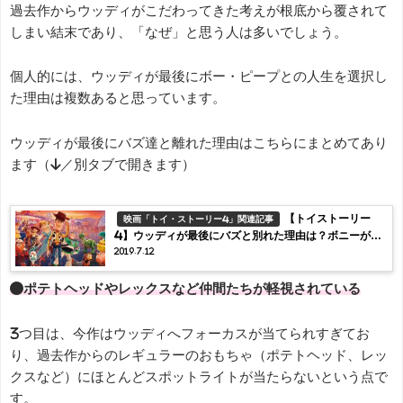
過去作からウッディがこだわってきた考えが根底から覆されて
しまい結末であり、「なぜ」と思う人は多いでしょう。
個人的には、ウッディが最後にボー・ピープとの人生を選択し
た理由は複数あると思っています。
ウッディが最後にバズ達と離れた理由はこちらにまとめてあり
ます（↓／別タブで開きます）
【トイストーリー
映画「トイ・ストーリー4」関連記事
4】ウッディが最後にバズと別れた理由は？ボニーが嫌
2019.7.12
いで離れた？
●ポテトヘッドやレックスなど仲間たちが軽視されている
3つ目は、今作はウッディへフォーカスが当てられすぎてお
り、過去作からのレギュラーのおもちゃ（ポテトヘッド、レッ
クスなど）にほとんどスポットライトが当たらないという点で
す。