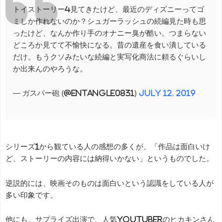
トイストーリー4見てきたけど、最近のディズニーってゴ
ミしか作れないのか？シュガーラッシュの続編見た時も思
ったけど、なんか作り手のオナニー臭が酷い。つまらない
どころか見てて不愉快になる。昔の遺産を食い潰している
だけ。もうクソみたいな続編と実写化商法に頼るぐらいし
か出来んのやろうな。
— ガスパー砲 (@entangle0831)
July 12, 2019
シリーズ1から観ている人の感想の多くが、「作品は面白いけ
ど、ストーリーの内容には納得いかない」というものでした。
逆説的には、映画そのものは面白いという認識をしている人が
多い印象です。
他にも、サプライズ出演で、人気youtuberのヒカキンさん