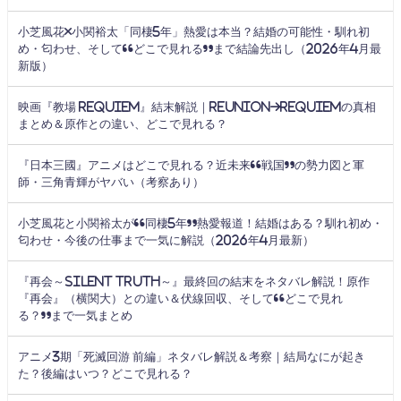
小芝風花×小関裕太「同棲5年」熱愛は本当？結婚の可能性・馴れ初
め・匂わせ、そして“どこで見れる”まで結論先出し（2026年4月最
新版）
映画『教場 Requiem』結末解説｜Reunion→Requiemの真相
まとめ＆原作との違い、どこで見れる？
『日本三國』アニメはどこで見れる？近未来“戦国”の勢力図と軍
師・三角青輝がヤバい（考察あり）
小芝風花と小関裕太が“同棲5年”熱愛報道！結婚はある？馴れ初め・
匂わせ・今後の仕事まで一気に解説（2026年4月最新）
『再会～Silent Truth～』最終回の結末をネタバレ解説！原作
『再会』（横関大）との違い＆伏線回収、そして“どこで見れ
る？”まで一気まとめ
アニメ3期「死滅回游 前編」ネタバレ解説＆考察｜結局なにが起き
た？後編はいつ？どこで見れる？