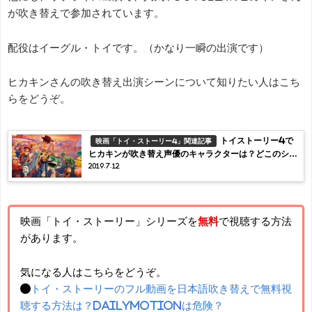
が吹き替えで参加されています。
配役はイーグル・トイです。（かなり一瞬の出演です）
ヒカキンさんの吹き替え出演シーンについて知りたい人はこち
らをどうぞ。
トイストーリー4で
映画「トイ・ストーリー4」関連記事
ヒカキンが吹き替え声優のキャラクターは？どこのシー
2019.7.12
ンで登場？【動画】
映画「トイ・ストーリー」シリーズを
無料
で視聴する方法
があります。
気になる人はこちらをどうぞ。
●
トイ・ストーリーのフル動画を日本語吹き替えで無料視
聴する方法は？dailymotionは危険？