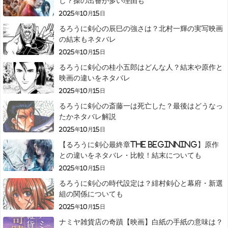
し？操の出番が多い理由も
2025年10月15日
るろうに剣心の辰巳の強さは？北村一輝の実写映画
の結末もネタバレ
2025年10月15日
るろうに剣心の桂小五郎はどんな人？結末や原作と
映画の違いをネタバレ
2025年10月15日
るろうに剣心の斎藤一は死亡した？最後はどうなっ
たかネタバレ解説
2025年10月15日
【るろうに剣心最終章The Beginning】原作
との違いをネタバレ・比較！結末についても
2025年10月15日
るろうに剣心の時代設定は？緋村剣心と幕府・新選
組の関係についても
2025年10月15日
ナミヤ雑貨店の奇蹟【映画】白紙の手紙の意味は？