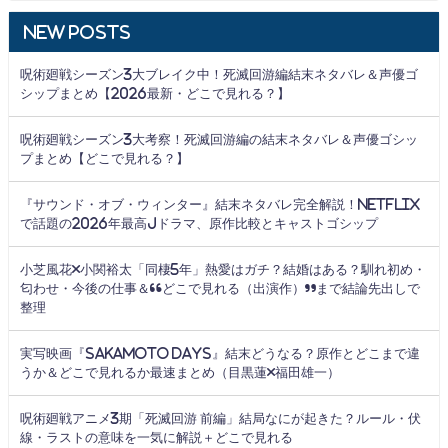
New Posts
呪術廻戦シーズン3大ブレイク中！死滅回游編結末ネタバレ＆声優ゴ
シップまとめ【2026最新・どこで見れる？】
呪術廻戦シーズン3大考察！死滅回游編の結末ネタバレ＆声優ゴシッ
プまとめ【どこで見れる？】
『サウンド・オブ・ウィンター』結末ネタバレ完全解説！Netflix
で話題の2026年最高Jドラマ、原作比較とキャストゴシップ
小芝風花×小関裕太「同棲5年」熱愛はガチ？結婚はある？馴れ初め・
匂わせ・今後の仕事＆“どこで見れる（出演作）”まで結論先出しで
整理
実写映画『SAKAMOTO DAYS』結末どうなる？原作とどこまで違
うか＆どこで見れるか最速まとめ（目黒蓮×福田雄一）
呪術廻戦アニメ3期「死滅回游 前編」結局なにが起きた？ルール・伏
線・ラストの意味を一気に解説＋どこで見れる