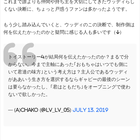
これまで誰よりも仲間や持ち主を大切にしてきたウッディらし
くない決断に、ちょっと戸惑うファンは多かったようです。
もう少し踏み込んでいくと、ウッディのこの決断で、制作側は
何を伝えたかったのかと疑問に感じる人も多いです（↓）
トイストーリー4が結局何を伝えたかったのか？まるで分
からない。今まで主軸にあった｢おもちゃはいつでも側に
いて君達の味方｣という考え方は？主人公であるウッディ
がああいう生き方を選択するならギャビーの最後のシーン
は要らなかったし、｢君はともだち｣をオープニングで使わ
ないで欲しかった。
— (a)chako (@lv_lv_05)
July 13, 2019