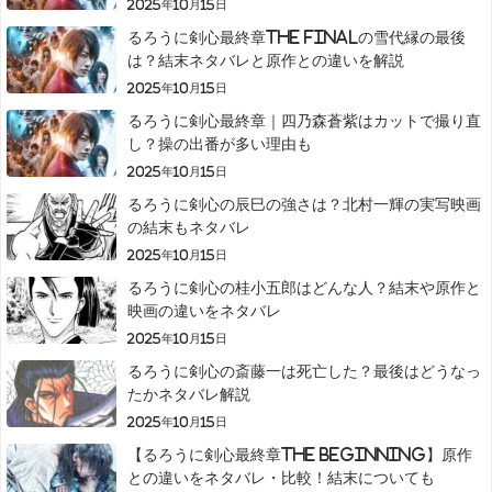
2025年10月15日
るろうに剣心最終章The Finalの雪代縁の最後
は？結末ネタバレと原作との違いを解説
2025年10月15日
るろうに剣心最終章｜四乃森蒼紫はカットで撮り直
し？操の出番が多い理由も
2025年10月15日
るろうに剣心の辰巳の強さは？北村一輝の実写映画
の結末もネタバレ
2025年10月15日
るろうに剣心の桂小五郎はどんな人？結末や原作と
映画の違いをネタバレ
2025年10月15日
るろうに剣心の斎藤一は死亡した？最後はどうなっ
たかネタバレ解説
2025年10月15日
【るろうに剣心最終章The Beginning】原作
との違いをネタバレ・比較！結末についても