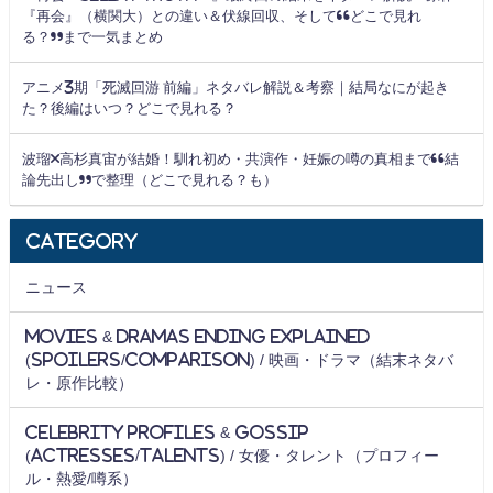
『再会』（横関大）との違い＆伏線回収、そして“どこで見れ
る？”まで一気まとめ
アニメ3期「死滅回游 前編」ネタバレ解説＆考察｜結局なにが起き
た？後編はいつ？どこで見れる？
波瑠×高杉真宙が結婚！馴れ初め・共演作・妊娠の噂の真相まで“結
論先出し”で整理（どこで見れる？も）
Category
ニュース
Movies & Dramas Ending Explained
(Spoilers/Comparison) / 映画・ドラマ（結末ネタバ
レ・原作比較）
Celebrity Profiles & Gossip
(Actresses/Talents) / 女優・タレント（プロフィー
ル・熱愛/噂系）