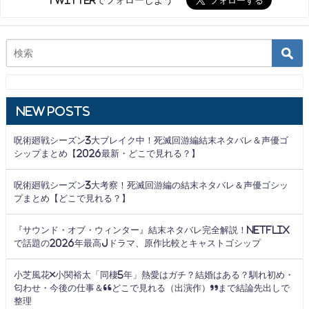
Twitterでフォローしよう
New Posts
呪術廻戦シーズン3大ブレイク中！死滅回游編結末ネタバレ＆声優ゴ
シップまとめ【2026最新・どこで見れる？】
呪術廻戦シーズン3大考察！死滅回游編の結末ネタバレ＆声優ゴシッ
プまとめ【どこで見れる？】
『サウンド・オブ・ウィンター』結末ネタバレ完全解説！Netflix
で話題の2026年最高Jドラマ、原作比較とキャストゴシップ
小芝風花×小関裕太「同棲5年」熱愛はガチ？結婚はある？馴れ初め・
匂わせ・今後の仕事＆“どこで見れる（出演作）”まで結論先出しで
整理