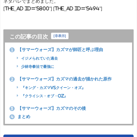
ネタバレでまとめました。
[the_ad id="5800"] [the_ad id="5494"]
この記事の目次
[
非表示
]
【サマーウォーズ】カズマが師匠と呼ぶ理由
1
イジメられていた過去
少林寺拳法で最強に
【サマーウォーズ】カズマの過去が描かれた原作
2
『キング・カズマvsクイーン・オズ』
『クライシス・オブ・OZ』
【サマーウォーズ】カズマのその後
3
まとめ
4