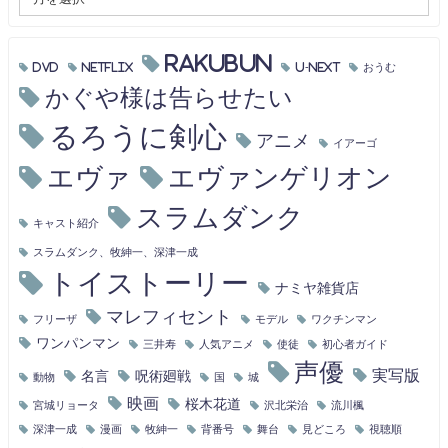
RAKUBUN
DVD
Netflix
U-NEXT
おうむ
かぐや様は告らせたい
るろうに剣心
アニメ
イアーゴ
エヴァ
エヴァンゲリオン
スラムダンク
キャスト紹介
スラムダンク、牧紳一、深津一成
トイストーリー
ナミヤ雑貨店
マレフィセント
フリーザ
モデル
ワクチンマン
ワンパンマン
三井寿
人気アニメ
使徒
初心者ガイド
声優
実写版
名言
呪術廻戦
動物
国
城
映画
桜木花道
宮城リョータ
沢北栄治
流川楓
深津一成
漫画
牧紳一
背番号
舞台
見どころ
視聴順