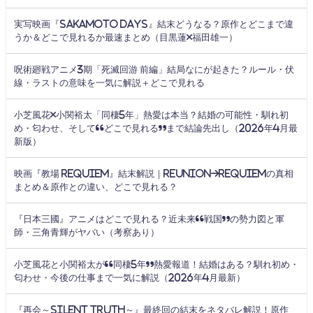
実写映画『SAKAMOTO DAYS』結末どうなる？原作とどこまで違
うか＆どこで見れるか最速まとめ（目黒蓮×福田雄一）
呪術廻戦アニメ3期「死滅回游 前編」結局なにが起きた？ルール・伏
線・ラストの意味を一気に解説＋どこで見れる
小芝風花×小関裕太「同棲5年」熱愛は本当？結婚の可能性・馴れ初
め・匂わせ、そして“どこで見れる”まで結論先出し（2026年4月最
新版）
映画『教場 Requiem』結末解説｜Reunion→Requiemの真相
まとめ＆原作との違い、どこで見れる？
『日本三國』アニメはどこで見れる？近未来“戦国”の勢力図と軍
師・三角青輝がヤバい（考察あり）
小芝風花と小関裕太が“同棲5年”熱愛報道！結婚はある？馴れ初め・
匂わせ・今後の仕事まで一気に解説（2026年4月最新）
『再会～Silent Truth～』最終回の結末をネタバレ解説！原作