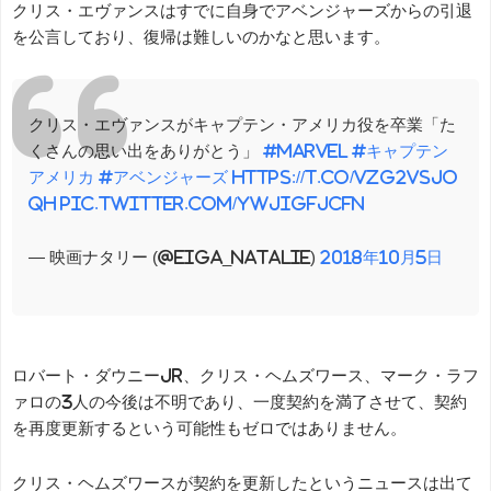
クリス・エヴァンスはすでに自身でアベンジャーズからの引退
を公言しており、復帰は難しいのかなと思います。
クリス・エヴァンスがキャプテン・アメリカ役を卒業「た
くさんの思い出をありがとう」
#Marvel
#キャプテン
アメリカ
#アベンジャーズ
https://t.co/VZg2vSJO
qh
pic.twitter.com/yWJIgFjCFN
— 映画ナタリー (@eiga_natalie)
2018年10月5日
ロバート・ダウニーJr、クリス・ヘムズワース、マーク・ラフ
ァロの3人の今後は不明であり、一度契約を満了させて、契約
を再度更新するという可能性もゼロではありません。
クリス・ヘムズワースが契約を更新したというニュースは出て