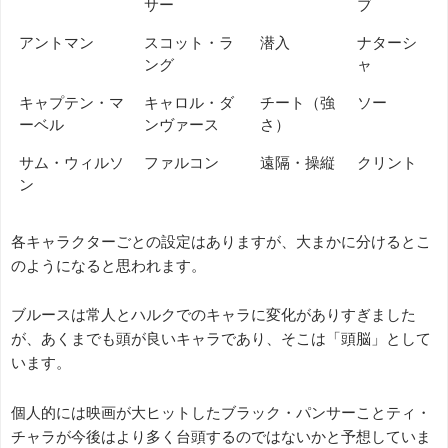
サー
ブ
アントマン
スコット・ラ
潜入
ナターシ
ング
ャ
キャプテン・マ
キャロル・ダ
チート（強
ソー
ーベル
ンヴァース
さ）
サム・ウィルソ
ファルコン
遠隔・操縦
クリント
ン
各キャラクターごとの設定はありますが、大まかに分けるとこ
のようになると思われます。
ブルースは常人とハルクでのキャラに変化がありすぎました
が、あくまでも頭が良いキャラであり、そこは「頭脳」として
います。
個人的には映画が大ヒットしたブラック・パンサーことティ・
チャラが今後はより多く台頭するのではないかと予想していま