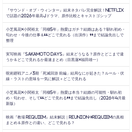
『サウンド・オブ・ウィンター』結末ネタバレ完全解説！Netflix
で話題の2026年最高Jドラマ、原作比較とキャストゴシップ
小芝風花×小関裕太「同棲5年」熱愛はガチ？結婚はある？馴れ初め・
匂わせ・今後の仕事＆“どこで見れる（出演作）”まで結論先出しで
整理
実写映画『SAKAMOTO DAYS』結末どうなる？原作とどこまで違
うか＆どこで見れるか最速まとめ（目黒蓮×福田雄一）
呪術廻戦アニメ3期「死滅回游 前編」結局なにが起きた？ルール・伏
線・ラストの意味を一気に解説＋どこで見れる
小芝風花×小関裕太「同棲5年」熱愛は本当？結婚の可能性・馴れ初
め・匂わせ、そして“どこで見れる”まで結論先出し（2026年4月最
新版）
映画『教場 Requiem』結末解説｜Reunion→Requiemの真相
まとめ＆原作との違い、どこで見れる？