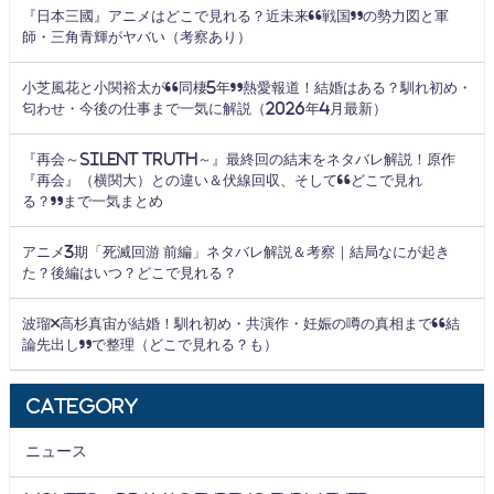
『日本三國』アニメはどこで見れる？近未来“戦国”の勢力図と軍
師・三角青輝がヤバい（考察あり）
小芝風花と小関裕太が“同棲5年”熱愛報道！結婚はある？馴れ初め・
匂わせ・今後の仕事まで一気に解説（2026年4月最新）
『再会～Silent Truth～』最終回の結末をネタバレ解説！原作
『再会』（横関大）との違い＆伏線回収、そして“どこで見れ
る？”まで一気まとめ
アニメ3期「死滅回游 前編」ネタバレ解説＆考察｜結局なにが起き
た？後編はいつ？どこで見れる？
波瑠×高杉真宙が結婚！馴れ初め・共演作・妊娠の噂の真相まで“結
論先出し”で整理（どこで見れる？も）
Category
ニュース