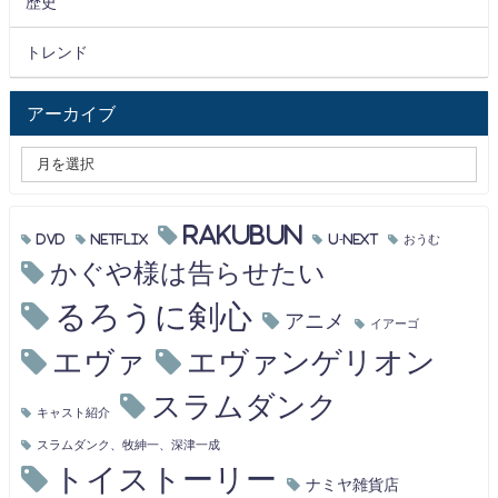
歴史
トレンド
アーカイブ
RAKUBUN
DVD
Netflix
U-NEXT
おうむ
かぐや様は告らせたい
るろうに剣心
アニメ
イアーゴ
エヴァ
エヴァンゲリオン
スラムダンク
キャスト紹介
スラムダンク、牧紳一、深津一成
トイストーリー
ナミヤ雑貨店