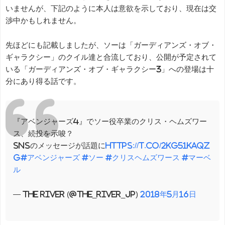
いませんが、下記のように本人は意欲を示しており、現在は交
渉中かもしれません。
先ほどにも記載しましたが、ソーは「ガーディアンズ・オブ・
ギャラクシー」のクイル達と合流しており、公開が予定されて
いる「ガーディアンズ・オブ・ギャラクシー3」への登場は十
分にあり得る話です。
『アベンジャーズ4』でソー役卒業のクリス・ヘムズワー
ス、続投を示唆？
SNSのメッセージが話題に
https://t.co/2kg51kaqZ
g
#アベンジャーズ
#ソー
#クリスヘムズワース
#マーベ
ル
— THE RIVER (@the_river_jp)
2018年5月16日