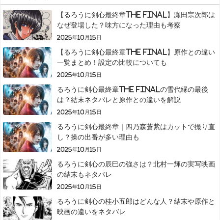
【るろうに剣心最終章The Final】瀬田宗次郎は
なぜ登場した？味方になった理由も考察
2025年10月15日
【るろうに剣心最終章The Final】原作との違い
一覧まとめ！設定の比較についても
2025年10月15日
るろうに剣心最終章The Finalの雪代縁の最後
は？結末ネタバレと原作との違いを解説
2025年10月15日
るろうに剣心最終章｜四乃森蒼紫はカットで撮り直
し？操の出番が多い理由も
2025年10月15日
るろうに剣心の辰巳の強さは？北村一輝の実写映画
の結末もネタバレ
2025年10月15日
るろうに剣心の桂小五郎はどんな人？結末や原作と
映画の違いをネタバレ