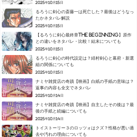
2025年10月15日
るろうに剣心の斎藤一は死亡した？最後はどうなっ
たかネタバレ解説
2025年10月15日
【るろうに剣心最終章The Beginning】原作
との違いをネタバレ・比較！結末についても
2025年10月15日
るろうに剣心の時代設定は？緋村剣心と幕府・新選
組の関係についても
2025年10月15日
ナミヤ雑貨店の奇蹟【映画】白紙の手紙の意味は？
返事の内容も全文でネタバレ
2025年10月14日
ナミヤ雑貨店の奇蹟【映画】自主したその後は？最
後の手紙と続編についても
2025年10月14日
トイストーリー３のロッツォはクズ？性格が悪い過
去や汚れの理由についても