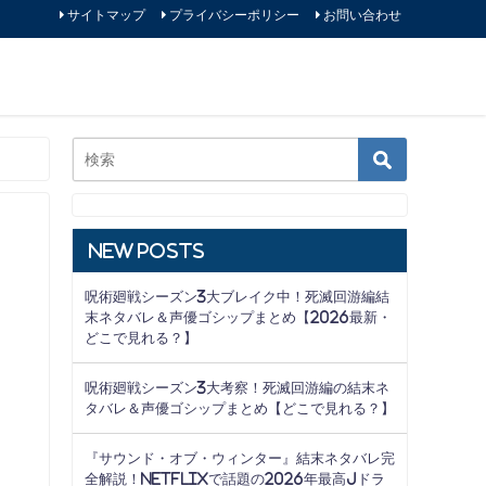
サイトマップ
プライバシーポリシー
お問い合わせ
New Posts
呪術廻戦シーズン3大ブレイク中！死滅回游編結
末ネタバレ＆声優ゴシップまとめ【2026最新・
どこで見れる？】
呪術廻戦シーズン3大考察！死滅回游編の結末ネ
タバレ＆声優ゴシップまとめ【どこで見れる？】
『サウンド・オブ・ウィンター』結末ネタバレ完
全解説！Netflixで話題の2026年最高Jドラ