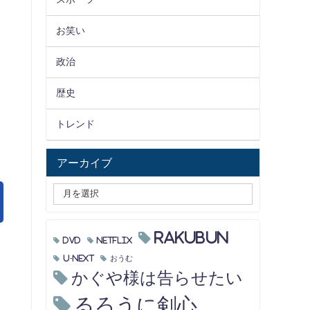
お笑い
政治
歴史
トレンド
アーカイブ
RAKUBUN
DVD
Netflix
U-NEXT
おうむ
かぐや様は告らせたい
るろうに剣心