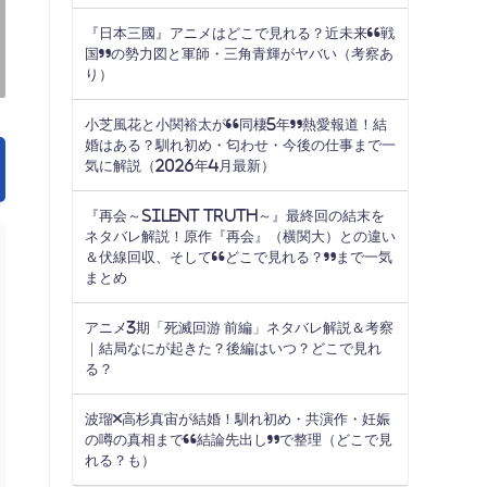
『日本三國』アニメはどこで見れる？近未来“戦
国”の勢力図と軍師・三角青輝がヤバい（考察あ
り）
小芝風花と小関裕太が“同棲5年”熱愛報道！結
婚はある？馴れ初め・匂わせ・今後の仕事まで一
気に解説（2026年4月最新）
『再会～Silent Truth～』最終回の結末を
ネタバレ解説！原作『再会』（横関大）との違い
＆伏線回収、そして“どこで見れる？”まで一気
まとめ
アニメ3期「死滅回游 前編」ネタバレ解説＆考察
｜結局なにが起きた？後編はいつ？どこで見れ
る？
波瑠×高杉真宙が結婚！馴れ初め・共演作・妊娠
の噂の真相まで“結論先出し”で整理（どこで見
れる？も）