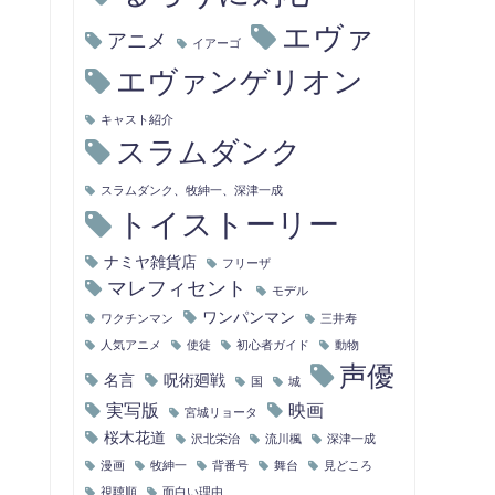
エヴァ
アニメ
イアーゴ
エヴァンゲリオン
キャスト紹介
スラムダンク
スラムダンク、牧紳一、深津一成
トイストーリー
ナミヤ雑貨店
フリーザ
マレフィセント
モデル
ワンパンマン
ワクチンマン
三井寿
人気アニメ
使徒
初心者ガイド
動物
声優
名言
呪術廻戦
国
城
実写版
映画
宮城リョータ
桜木花道
沢北栄治
流川楓
深津一成
漫画
牧紳一
背番号
舞台
見どころ
視聴順
面白い理由