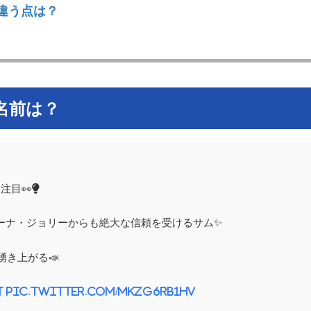
違う点は？
名前は？
目👀💡
ーナ・ジョリーからも絶大な信頼を受けるサム✨
き上がる📣
t
pic.twitter.com/mkzg6Rb1hv