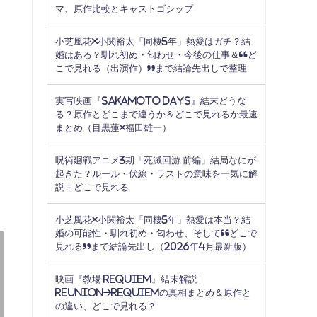
マ、原作比較とキャストゴシップ
小芝風花×小関裕太「同棲5年」熱愛はガチ？結
婚はある？馴れ初め・匂わせ・今後の仕事＆“ど
こで見れる（出演作）”まで結論先出しで整理
実写映画『SAKAMOTO DAYS』結末どうな
る？原作とどこまで違うか＆どこで見れるか最速
まとめ（目黒蓮×福田雄一）
呪術廻戦アニメ3期「死滅回游 前編」結局なにが
起きた？ルール・伏線・ラストの意味を一気に解
説＋どこで見れる
小芝風花×小関裕太「同棲5年」熱愛は本当？結
婚の可能性・馴れ初め・匂わせ、そして“どこで
見れる”まで結論先出し（2026年4月最新版）
映画『教場 Requiem』結末解説｜
Reunion→Requiemの真相まとめ＆原作と
の違い、どこで見れる？