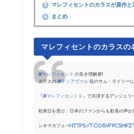
マレフィセントのカラスが原作と
3
まとめ
4
マレフィセントのカラスの
#マレフィセント
の良き理解者❗️
カラスの
#ディアヴァル
役のサム・ライリーに注
『
#マレフィセント２
』で共演するアンジェリ
初来日を受け、日本のファンからも歓喜の声が湧
シネマカフェ⇒
https://t.co/5VF9CsmFZ