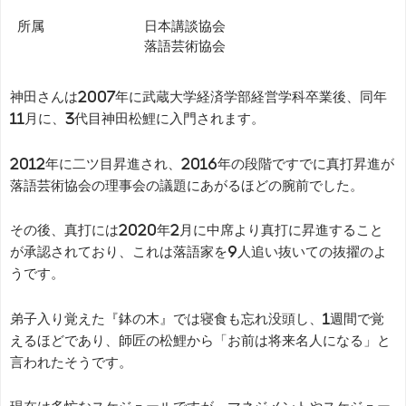
所属
日本講談協会
落語芸術協会
神田さんは2007年に武蔵大学経済学部経営学科卒業後、同年
11月に、3代目神田松鯉に入門されます。
2012年に二ツ目昇進され、2016年の段階ですでに真打昇進が
落語芸術協会の理事会の議題にあがるほどの腕前でした。
その後、真打には2020年2月に中席より真打に昇進すること
が承認されており、これは落語家を9人追い抜いての抜擢のよ
うです。
弟子入り覚えた『鉢の木』では寝食も忘れ没頭し、1週間で覚
えるほどであり、師匠の松鯉から「お前は将来名人になる」と
言われたそうです。