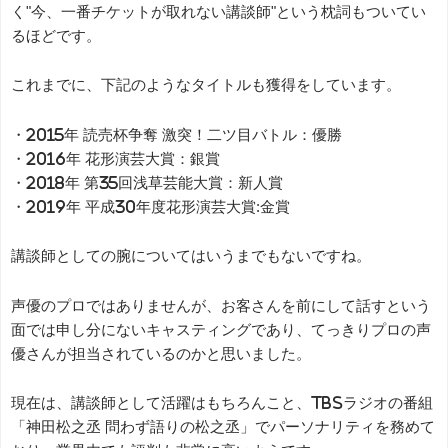
く"今、一番チケットが取れない講談師"という枕詞もついてい
るほどです。
これまでに、下記のようなタイトルも獲得をしています。
・2015年 読売杯争奪 激突！二ツ目バトル：優勝
・2016年 花形演芸大賞：銀賞
・2018年 第35回浅草芸能大賞：新人賞
・2019年 平成30年度花形演芸大賞:金賞
講談師としての腕についてはいうまでもないですね。
声優のプロではありませんが、お客さんを前にして話すという
面では申し分にないキャスティングであり、てっきりプロの声
優さんが担当されているのかと思いました。
現在は、講談師として活躍はもちろんこと、TBSラジオの番組
「神田松之丞 問わず語りの松之丞」でパーソナリティを務めて