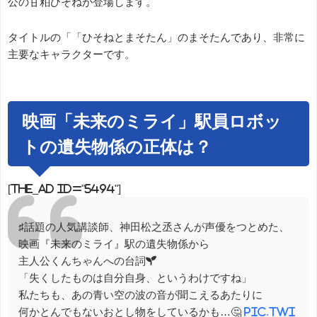
公の甘粕ひそねが登場します。
タイトルの「「ひそねとまそたん」のまそたんであり、非常に
主要なキャラクターです。
映画「未来のミライ」駅員ロボッ
トの遺失物係の正体は？
[the_ad id="5494"]
♯話題の人気講談師、神田松之丞さんが声優をつとめた、
映画『未来のミライ』駅の遺失物係から
主人公くんちゃんへの台詞🌱
「失くしたものは自分自身、というわけですね」
私たちも、あの青い空の波の音が聞こえるあたりに
何かとんでもないおとし物をしているかも…🤔
pic.twi