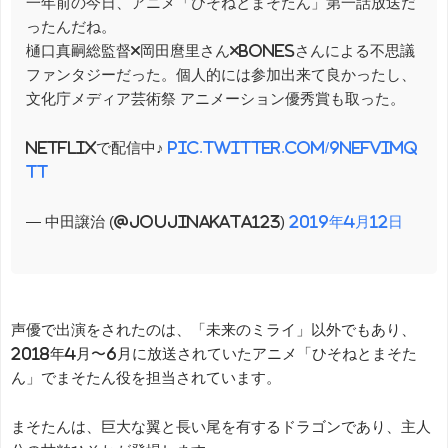
一年前の今日、アニメ「ひそねとまそたん」第一話放送だ
ったんだね。
樋口真嗣総監督✖️岡田麿里さん✖️BONESさんによる不思議
ファンタジーだった。個人的には参加出来て良かったし、
文化庁メディア芸術祭 アニメーション優秀賞も取った。
Netflixで配信中♪
pic.twitter.com/9nefvImQ
tT
— 中田譲治 (@joujinakata123)
2019年4月12日
声優で出演をされたのは、「未来のミライ」以外でもあり、
2018年4月〜6月に放送されていたアニメ「ひそねとまそた
ん」でまそたん役を担当されています。
まそたんは、巨大な翼と長い尾を有するドラゴンであり、主人