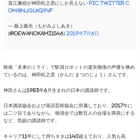
直江兼続が神田松之丞にしか見えない
pic.twitter.c
om/8NJgLkq9vf
— 最上義光（もがみよしあき）
(@dewanokami1546)
2019年7月6日
映画「未来のミライ」で駅員ロボットの遺失物係の声優を務め
ているのは、神田松之丞（かんだ まつのじょう）さんです。
神田さんは1983年6月生まれの日本の講談師です。
日本講談協会および落語芸術協会に所属しており、2017年に
は二ツ目でありながら、独演会では数百人の会場を満員にする
など、気鋭の講談師です。
キャリア11年にして持ちネタは140超えており、人気も高