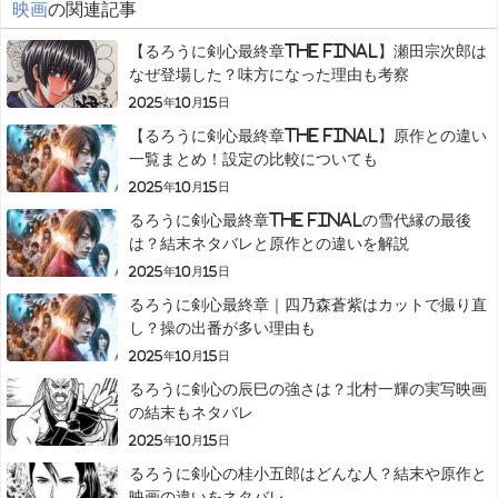
映画
の関連記事
【るろうに剣心最終章The Final】瀬田宗次郎は
なぜ登場した？味方になった理由も考察
2025年10月15日
【るろうに剣心最終章The Final】原作との違い
一覧まとめ！設定の比較についても
2025年10月15日
るろうに剣心最終章The Finalの雪代縁の最後
は？結末ネタバレと原作との違いを解説
2025年10月15日
るろうに剣心最終章｜四乃森蒼紫はカットで撮り直
し？操の出番が多い理由も
2025年10月15日
るろうに剣心の辰巳の強さは？北村一輝の実写映画
の結末もネタバレ
2025年10月15日
るろうに剣心の桂小五郎はどんな人？結末や原作と
映画の違いをネタバレ