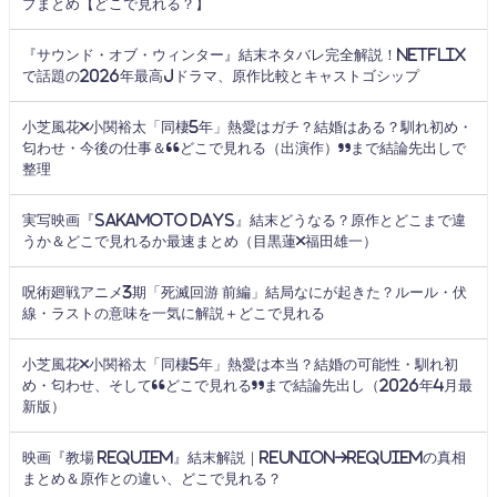
プまとめ【どこで見れる？】
『サウンド・オブ・ウィンター』結末ネタバレ完全解説！Netflix
で話題の2026年最高Jドラマ、原作比較とキャストゴシップ
小芝風花×小関裕太「同棲5年」熱愛はガチ？結婚はある？馴れ初め・
匂わせ・今後の仕事＆“どこで見れる（出演作）”まで結論先出しで
整理
実写映画『SAKAMOTO DAYS』結末どうなる？原作とどこまで違
うか＆どこで見れるか最速まとめ（目黒蓮×福田雄一）
呪術廻戦アニメ3期「死滅回游 前編」結局なにが起きた？ルール・伏
線・ラストの意味を一気に解説＋どこで見れる
小芝風花×小関裕太「同棲5年」熱愛は本当？結婚の可能性・馴れ初
め・匂わせ、そして“どこで見れる”まで結論先出し（2026年4月最
新版）
映画『教場 Requiem』結末解説｜Reunion→Requiemの真相
まとめ＆原作との違い、どこで見れる？