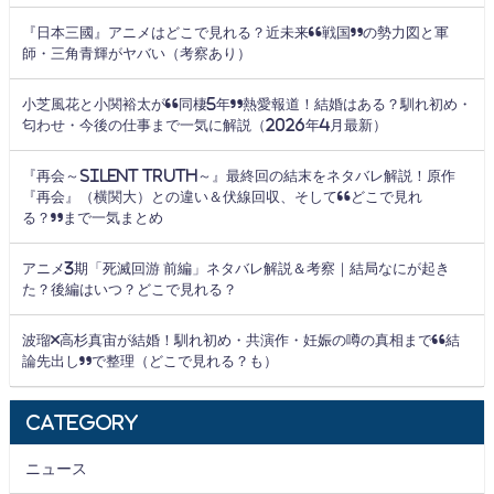
『日本三國』アニメはどこで見れる？近未来“戦国”の勢力図と軍
師・三角青輝がヤバい（考察あり）
小芝風花と小関裕太が“同棲5年”熱愛報道！結婚はある？馴れ初め・
匂わせ・今後の仕事まで一気に解説（2026年4月最新）
『再会～Silent Truth～』最終回の結末をネタバレ解説！原作
『再会』（横関大）との違い＆伏線回収、そして“どこで見れ
る？”まで一気まとめ
アニメ3期「死滅回游 前編」ネタバレ解説＆考察｜結局なにが起き
た？後編はいつ？どこで見れる？
波瑠×高杉真宙が結婚！馴れ初め・共演作・妊娠の噂の真相まで“結
論先出し”で整理（どこで見れる？も）
Category
ニュース