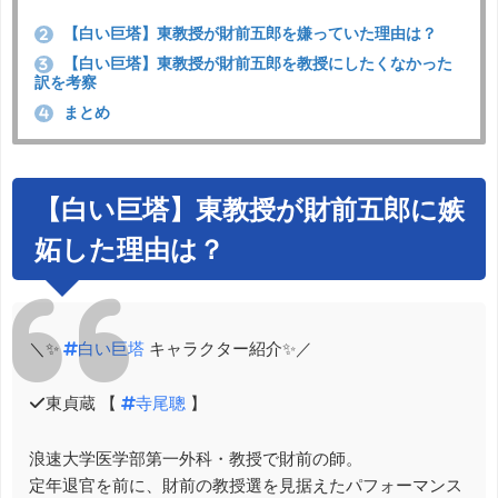
【白い巨塔】東教授が財前五郎を嫌っていた理由は？
2
【白い巨塔】東教授が財前五郎を教授にしたくなかった
3
訳を考察
まとめ
4
【白い巨塔】東教授が財前五郎に嫉
妬した理由は？
＼✨
#白い巨塔
キャラクター紹介✨／
✔️東貞蔵 【
#寺尾聰
】
浪速大学医学部第一外科・教授で財前の師。
定年退官を前に、財前の教授選を見据えたパフォーマンス