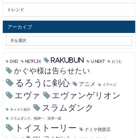
トレンド
アーカイブ
RAKUBUN
DVD
Netflix
U-NEXT
おうむ
かぐや様は告らせたい
るろうに剣心
アニメ
イアーゴ
エヴァ
エヴァンゲリオン
スラムダンク
キャスト紹介
スラムダンク、牧紳一、深津一成
トイストーリー
ナミヤ雑貨店