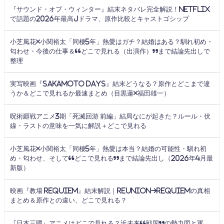
『サウンド・オブ・ウィンター』結末ネタバレ完全解説！Netflix
で話題の2026年最高Jドラマ、原作比較とキャストゴシップ
小芝風花×小関裕太「同棲5年」熱愛はガチ？結婚はある？馴れ初め・
匂わせ・今後の仕事＆“どこで見れる（出演作）”まで結論先出しで
整理
実写映画『SAKAMOTO DAYS』結末どうなる？原作とどこまで違
うか＆どこで見れるか最速まとめ（目黒蓮×福田雄一）
呪術廻戦アニメ3期「死滅回游 前編」結局なにが起きた？ルール・伏
線・ラストの意味を一気に解説＋どこで見れる
小芝風花×小関裕太「同棲5年」熱愛は本当？結婚の可能性・馴れ初
め・匂わせ、そして“どこで見れる”まで結論先出し（2026年4月最
新版）
映画『教場 Requiem』結末解説｜Reunion→Requiemの真相
まとめ＆原作との違い、どこで見れる？
『日本三國』アニメはどこで見れる？近未来“戦国”の勢力図と軍