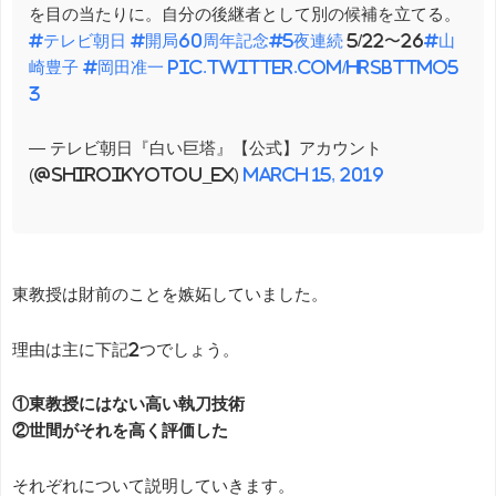
を目の当たりに。自分の後継者として別の候補を立てる。
#テレビ朝日
#開局60周年記念
#5夜連続
5/22〜26
#山
崎豊子
#岡田准一
pic.twitter.com/hRsbttMo5
3
— テレビ朝日『白い巨塔』【公式】アカウント
(@shiroikyotou_ex)
March 15, 2019
東教授は財前のことを嫉妬していました。
理由は主に下記2つでしょう。
①東教授にはない高い執刀技術
②世間がそれを高く評価した
それぞれについて説明していきます。