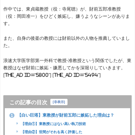
作中では、東貞蔵教授（役：寺尾聴）が、財前五郎准教授
（役：岡田准一）をひどく嫉妬し、嫌うようなシーンがありま
す。
また、自身の後釜の教授には財前以外の人物を推薦していまし
た。
浪速大学医学部第一外科で教授-准教授という関係でしたが、東
教授はなぜ財前に嫉妬・嫌悪してかを深堀りしていきます。
[the_ad id="5800"] [the_ad id="5494"]
この記事の目次
[
非表示
]
【白い巨塔】東教授が財前五郎に嫉妬した理由は？
1
【理由①】東教授にはない高い執刀技術
【理由②】世間がそれを高く評価した