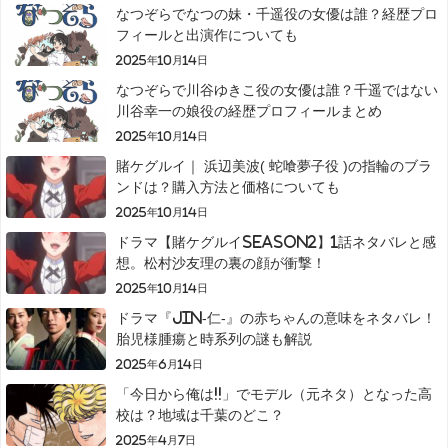
なつぞらでなつの妹・千遥役の女優は誰？経歴プロ
フィールと出演作についても
2025年10月14日
なつぞらで川谷ゆきこ役の女優は誰？千遥ではない
川谷幸一の娘役の経歴プロフィールまとめ
2025年10月14日
賭ケグルイ｜ 浜辺美波( 蛇喰夢子役 )の指輪のブラ
ンドは？購入方法と価格についても
2025年10月14日
ドラマ【賭ケグルイseason2】1話ネタバレと感
想。松村沙友理の裏の顔が衝撃！
2025年10月14日
ドラマ『JIN-仁-』の赤ちゃんの意味をネタバレ！
胎児様腫瘍と時系列の謎も解説
2025年6月14日
「今日から俺は!!」でモデル（元ネタ）となった高
校は？地域は千葉のどこ？
2025年4月7日