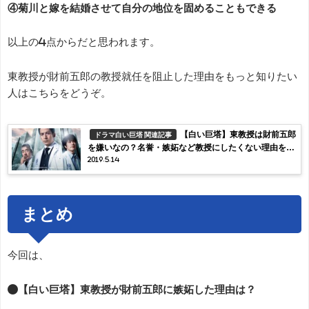
④菊川と嫁を結婚させて自分の地位を固めることもできる
以上の4点からだと思われます。
東教授が財前五郎の教授就任を阻止した理由をもっと知りたい
人はこちらをどうぞ。
【白い巨塔】東教授は財前五郎
ドラマ白い巨塔 関連記事
を嫌いなの？名誉・嫉妬など教授にしたくない理由を考
2019.5.14
察
まとめ
今回は、
●【白い巨塔】東教授が財前五郎に嫉妬した理由は？