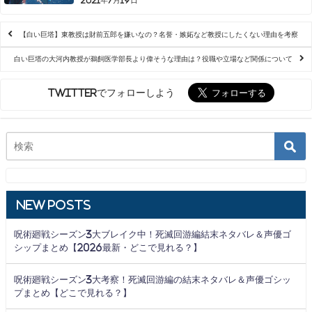
2021年7月19日
【白い巨塔】東教授は財前五郎を嫌いなの？名誉・嫉妬など教授にしたくない理由を考察
白い巨塔の大河内教授が鵜飼医学部長より偉そうな理由は？役職や立場など関係について
Twitterでフォローしよう
New Posts
呪術廻戦シーズン3大ブレイク中！死滅回游編結末ネタバレ＆声優ゴ
シップまとめ【2026最新・どこで見れる？】
呪術廻戦シーズン3大考察！死滅回游編の結末ネタバレ＆声優ゴシッ
プまとめ【どこで見れる？】