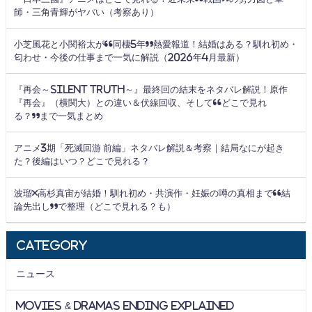
師・三角青輝がヤバい（考察あり）
小芝風花と小関裕太が“同棲5年”熱愛報道！結婚はある？馴れ初め・
匂わせ・今後の仕事まで一気に解説（2026年4月最新）
『再会～Silent Truth～』最終回の結末をネタバレ解説！原作
『再会』（横関大）との違い＆伏線回収、そして“どこで見れ
る？”まで一気まとめ
アニメ3期「死滅回游 前編」ネタバレ解説＆考察｜結局なにが起き
た？後編はいつ？どこで見れる？
波瑠×高杉真宙が結婚！馴れ初め・共演作・妊娠の噂の真相まで“結
論先出し”で整理（どこで見れる？も）
Category
ニュース
Movies & Dramas Ending Explained