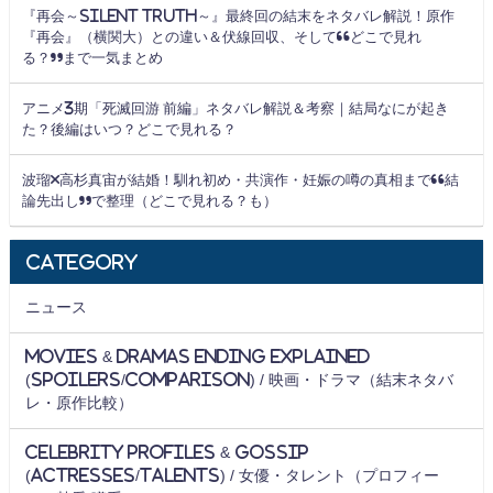
『再会～Silent Truth～』最終回の結末をネタバレ解説！原作
『再会』（横関大）との違い＆伏線回収、そして“どこで見れ
る？”まで一気まとめ
アニメ3期「死滅回游 前編」ネタバレ解説＆考察｜結局なにが起き
た？後編はいつ？どこで見れる？
波瑠×高杉真宙が結婚！馴れ初め・共演作・妊娠の噂の真相まで“結
論先出し”で整理（どこで見れる？も）
Category
ニュース
Movies & Dramas Ending Explained
(Spoilers/Comparison) / 映画・ドラマ（結末ネタバ
レ・原作比較）
Celebrity Profiles & Gossip
(Actresses/Talents) / 女優・タレント（プロフィー