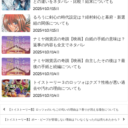
との違いをネタバレ・比較！結末についても
2025年10月15日
るろうに剣心の時代設定は？緋村剣心と幕府・新選
組の関係についても
2025年10月15日
ナミヤ雑貨店の奇蹟【映画】白紙の手紙の意味は？
返事の内容も全文でネタバレ
2025年10月14日
ナミヤ雑貨店の奇蹟【映画】自主したその後は？最
後の手紙と続編についても
2025年10月14日
トイストーリー３のロッツォはクズ？性格が悪い過
去や汚れの理由についても
2025年10月14日
【トイストーリー3】ロッツォのいちごの匂いの理由は？香りが消える場合についても
【トイストーリー3】ボー・ピープが登場しない理由は？いなくなったのは売られたから？