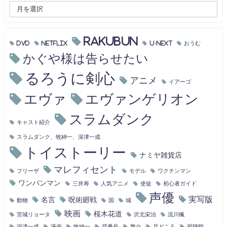
RAKUBUN
DVD
Netflix
U-NEXT
おうむ
かぐや様は告らせたい
るろうに剣心
アニメ
イアーゴ
エヴァ
エヴァンゲリオン
スラムダンク
キャスト紹介
スラムダンク、牧紳一、深津一成
トイストーリー
ナミヤ雑貨店
マレフィセント
フリーザ
モデル
ワクチンマン
ワンパンマン
三井寿
人気アニメ
使徒
初心者ガイド
声優
実写版
名言
呪術廻戦
動物
国
城
映画
桜木花道
宮城リョータ
沢北栄治
流川楓
深津一成
漫画
牧紳一
背番号
舞台
見どころ
視聴順