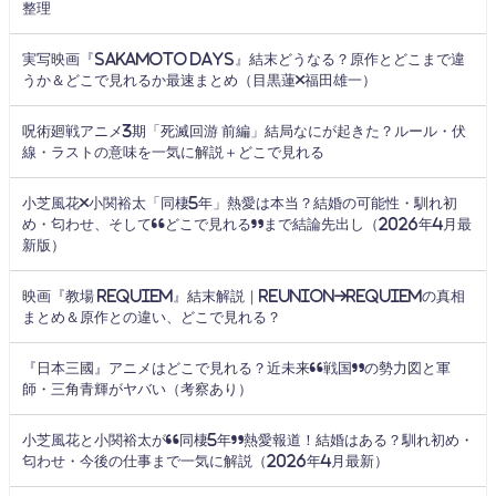
整理
実写映画『SAKAMOTO DAYS』結末どうなる？原作とどこまで違
うか＆どこで見れるか最速まとめ（目黒蓮×福田雄一）
呪術廻戦アニメ3期「死滅回游 前編」結局なにが起きた？ルール・伏
線・ラストの意味を一気に解説＋どこで見れる
小芝風花×小関裕太「同棲5年」熱愛は本当？結婚の可能性・馴れ初
め・匂わせ、そして“どこで見れる”まで結論先出し（2026年4月最
新版）
映画『教場 Requiem』結末解説｜Reunion→Requiemの真相
まとめ＆原作との違い、どこで見れる？
『日本三國』アニメはどこで見れる？近未来“戦国”の勢力図と軍
師・三角青輝がヤバい（考察あり）
小芝風花と小関裕太が“同棲5年”熱愛報道！結婚はある？馴れ初め・
匂わせ・今後の仕事まで一気に解説（2026年4月最新）