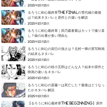
2025年10月15日
るろうに剣心最終章The Finalの雪代縁の最後
は？結末ネタバレと原作との違いを解説
2025年10月15日
るろうに剣心最終章｜四乃森蒼紫はカットで撮り直
し？操の出番が多い理由も
2025年10月15日
るろうに剣心の辰巳の強さは？北村一輝の実写映画
の結末もネタバレ
2025年10月15日
るろうに剣心の桂小五郎はどんな人？結末や原作と
映画の違いをネタバレ
2025年10月15日
るろうに剣心の斎藤一は死亡した？最後はどうなっ
たかネタバレ解説
2025年10月15日
【るろうに剣心最終章The Beginning】原作