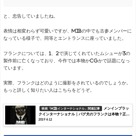
と、忠告していましたね。
表情は相変わらず可愛いですが、MIBの中でも古参メンバーに
なっている様子で、同等とエントランスに座っていました。
フランクについては、1、2で演じてくれていたムシューが3の
製作前に亡くなっており、今作では本物かCGかで話題になっ
ています。
実際、フランクはどのように撮影をされているのでしょうか。
もっと詳しく知りたい人はこちらをどうぞ。
メンインブラッ
映画「MIBインターナショナル」関連記事
クインターナショナル｜パグ犬のフランクは本物？正体
2019.6.12
や復活の理由についても