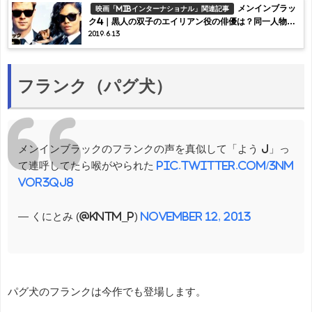
メンインブラッ
映画「MIBインターナショナル」関連記事
ク4｜黒人の双子のエイリアン役の俳優は？同一人物説
2019.6.13
やダンスについても
フランク（パグ犬）
メンインブラックのフランクの声を真似して「よう J」っ
て連呼してたら喉がやられた
pic.twitter.com/3nM
voR3qJ8
— くにとみ (@kntm_p)
November 12, 2013
パグ犬のフランクは今作でも登場します。