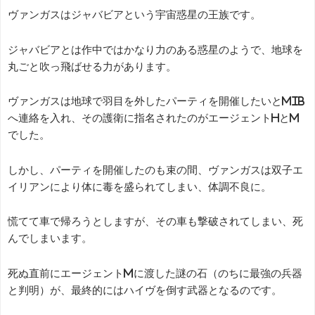
ヴァンガスはジャバビアという宇宙惑星の王族です。
ジャバビアとは作中ではかなり力のある惑星のようで、地球を
丸ごと吹っ飛ばせる力があります。
ヴァンガスは地球で羽目を外したパーティを開催したいとMIB
へ連絡を入れ、その護衛に指名されたのがエージェントHとM
でした。
しかし、パーティを開催したのも束の間、ヴァンガスは双子エ
イリアンにより体に毒を盛られてしまい、体調不良に。
慌てて車で帰ろうとしますが、その車も撃破されてしまい、死
んでしまいます。
死ぬ直前にエージェントMに渡した謎の石（のちに最強の兵器
と判明）が、最終的にはハイヴを倒す武器となるのです。