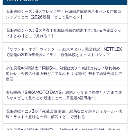
呪術廻戦シーズン3大ブレイク中！死滅回游編結末ネタバレ＆声優ゴ
シップまとめ【2026最新・どこで見れる？】
呪術廻戦シーズン3大考察！死滅回游編の結末ネタバレ＆声優ゴシッ
プまとめ【どこで見れる？】
『サウンド・オブ・ウィンター』結末ネタバレ完全解説！Netflix
で話題の2026年最高Jドラマ、原作比較とキャストゴシップ
小芝風花×小関裕太「同棲5年」熱愛はガチ？結婚はある？馴れ初め・
匂わせ・今後の仕事＆“どこで見れる（出演作）”まで結論先出しで
整理
実写映画『SAKAMOTO DAYS』結末どうなる？原作とどこまで違
うか＆どこで見れるか最速まとめ（目黒蓮×福田雄一）
呪術廻戦アニメ3期「死滅回游 前編」結局なにが起きた？ルール・伏
線・ラストの意味を一気に解説＋どこで見れる