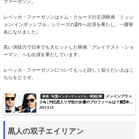
ファーガソン。
レベッカ・ファーガソンはトム・クルーズの主演映画「ミッシ
ョン:インポッシブル」シリーズの2作へ出演を果たし、一躍有
名になりました。
高い演技力で日本でも大ヒットした映画「グレイテスト・ショ
ーマン」へも出演を果たしています。
レベッカ・ファーガソンについてもっと詳しく知りたい人はこ
ちらをどうぞ。
メンインブラッ
映画「MIBインターナショナル」関連記事
ク4｜H元恋人リザ役の女優のプロフィールは？腕3本の
2019.6.13
武器商人の正体について
黒人の双子エイリアン