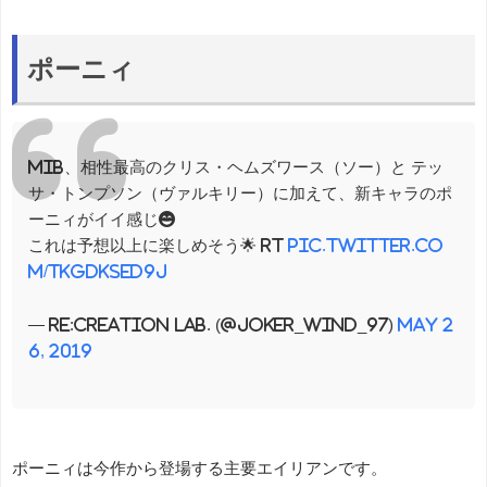
ポーニィ
MIB、相性最高のクリス・ヘムズワース（ソー）と テッ
サ・トンプソン（ヴァルキリー）に加えて、新キャラのポ
ーニィがイイ感じ😄
これは予想以上に楽しめそう🌟 RT
pic.twitter.co
m/tkGdKsEd9J
— Re:Creation Lab. (@JOKER_WIND_97)
May 2
6, 2019
ポーニィは今作から登場する主要エイリアンです。