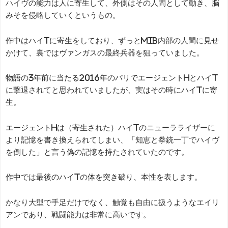
ハイヴの能力は人に寄生して、外側はその人間として動き、脳
みそを侵略していくというもの。
作中はハイTに寄生をしており、ずっとMIB内部の人間に見せ
かけて、裏ではヴァンガスの最終兵器を狙っていました。
物語の3年前に当たる2016年のパリでエージェントHとハイT
に撃退されてと思われていましたが、実はその時にハイTに寄
生。
エージェントHは（寄生された）ハイTのニューラライザーに
より記憶を書き換えられてしまい、「知恵と拳銃一丁でハイヴ
を倒した」と言う偽の記憶を持たされていたのです。
作中では最後のハイTの体を突き破り、本性を表します。
かなり大型で手足だけでなく、触覚も自由に扱うようなエイリ
アンであり、戦闘能力は非常に高いです。