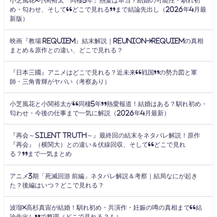
小芝風花×小関裕太「同棲5年」熱愛は本当？結婚の可能性・馴れ初
め・匂わせ、そして“どこで見れる”まで結論先出し（2026年4月最
新版）
映画『教場 Requiem』結末解説｜Reunion→Requiemの真相
まとめ＆原作との違い、どこで見れる？
『日本三國』アニメはどこで見れる？近未来“戦国”の勢力図と軍
師・三角青輝がヤバい（考察あり）
小芝風花と小関裕太が“同棲5年”熱愛報道！結婚はある？馴れ初め・
匂わせ・今後の仕事まで一気に解説（2026年4月最新）
『再会～Silent Truth～』最終回の結末をネタバレ解説！原作
『再会』（横関大）との違い＆伏線回収、そして“どこで見れ
る？”まで一気まとめ
アニメ3期「死滅回游 前編」ネタバレ解説＆考察｜結局なにが起き
た？後編はいつ？どこで見れる？
波瑠×高杉真宙が結婚！馴れ初め・共演作・妊娠の噂の真相まで“結
論先出し”で整理（どこで見れる？も）