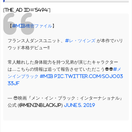
[the_ad id="5494"]
【
#MIB機密ファイル
】
フランス人ダンスユニット、
#レ・ツインズ
が本作でハリ
ウッド本格デビュー‼
常人離れした身体能力を持つ兄弟が演じたキャラクター
は…こちらの情報は追って報告させていただこう👽👽
#メ
ンインブラック
#MIB
pic.twitter.com/sojo03
33jf
— 😎映画『メン・イン・ブラック：インターナショナル』
公式 (@MenInBlackJP)
June 5, 2019